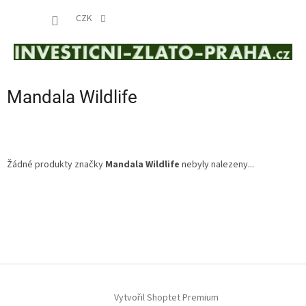
Přejít
NÁKUP
na
CZK
obsah
KOŠÍK
Mandala Wildlife
Žádné produkty značky
Mandala Wildlife
nebyly nalezeny...
Z
á
p
a
t
í
Vytvořil Shoptet Premium