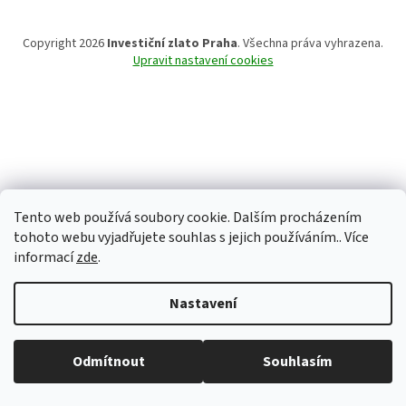
Copyright 2026
Investiční zlato Praha
. Všechna práva vyhrazena.
Upravit nastavení cookies
Tento web používá soubory cookie. Dalším procházením
tohoto webu vyjadřujete souhlas s jejich používáním.. Více
informací
zde
.
Nastavení
Běžná otevírací doba: Pondělí: 8:30 - 16:00 Úterý: 9:00 -17:00 Středa: 8:30
Odmítnout
Souhlasím
- 16:00 Čtvrtek: zavřeno Pátek: zavřeno