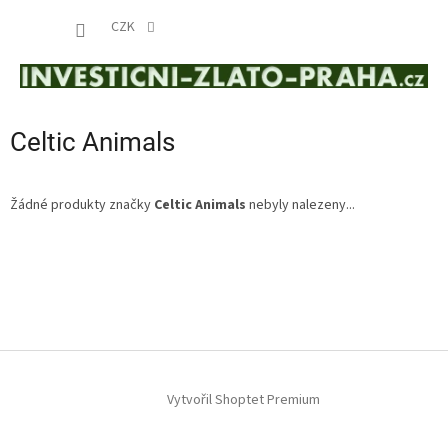
Přejít
NÁKUP
na
CZK
obsah
KOŠÍK
Celtic Animals
Žádné produkty značky
Celtic Animals
nebyly nalezeny...
Z
á
p
a
t
í
Vytvořil Shoptet Premium