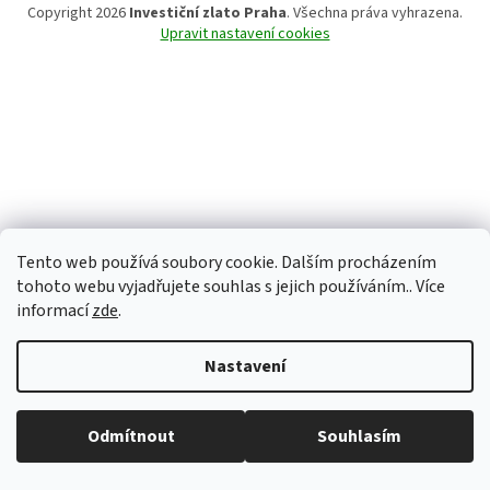
Copyright 2026
Investiční zlato Praha
. Všechna práva vyhrazena.
Upravit nastavení cookies
Tento web používá soubory cookie. Dalším procházením
tohoto webu vyjadřujete souhlas s jejich používáním.. Více
informací
zde
.
Nastavení
Běžná otevírací doba: Pondělí: 8:30 - 16:00 Úterý: 9:00 -17:00 Středa: 8:30
Odmítnout
Souhlasím
- 16:00 Čtvrtek: zavřeno Pátek: zavřeno