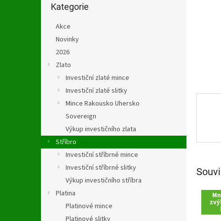
n
kategorie
Kategorie
e
l
Akce
Novinky
2026
Zlato
Investiční zlaté mince
Investiční zlaté slitky
Mince Rakousko Uhersko
Sovereign
Výkup investičního zlata
Stříbro
Investiční stříbrné mince
Investiční stříbrné slitky
Souvi
Výkup investičního stříbra
Platina
Mn
zvý
Platinové mince
Platinové slitky