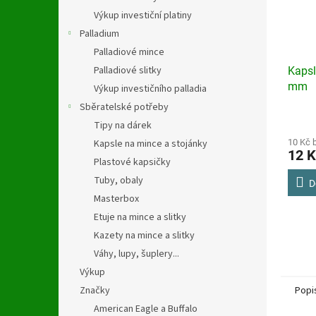
Výkup investiční platiny
Palladium
Palladiové mince
Palladiové slitky
Kapsl
mm
Výkup investičního palladia
Sběratelské potřeby
Průmě
Tipy na dárek
hodno
produ
10 Kč 
Kapsle na mince a stojánky
12 K
je
Plastové kapsičky
2,7
Tuby, obaly
z
D
5
Masterbox
hvězdi
Etuje na mince a slitky
Kazety na mince a slitky
Váhy, lupy, šuplery...
Výkup
Popi
Značky
American Eagle a Buffalo