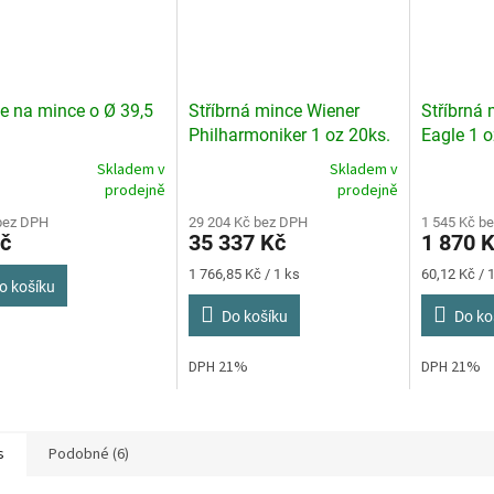
e na mince o Ø 39,5
Stříbrná mince Wiener
Stříbrná 
Philharmoniker 1 oz 20ks.
Eagle 1 
2026 TUBA
Skladem v
Skladem v
rné
Průměrné
prodejně
prodejně
cení
hodnocení
ktu
bez DPH
produktu
29 204 Kč bez DPH
1 545 Kč b
č
35 337 Kč
1 870 
je
4,0
Měrná
Měrná
1 766,85 Kč / 1 ks
60,12 Kč / 1
z
o košíku
cena:
cena:
5
Do košíku
Do ko
ček.
hvězdiček.
DPH 21%
DPH 21%
s
Podobné (6)