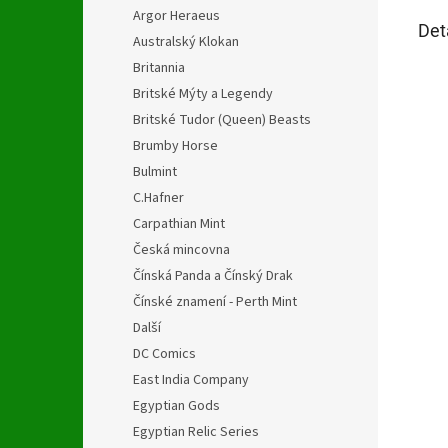
Argor Heraeus
Det
Australský Klokan
Britannia
Britské Mýty a Legendy
Britské Tudor (Queen) Beasts
Brumby Horse
Bulmint
C.Hafner
Carpathian Mint
Česká mincovna
Čínská Panda a Čínský Drak
Čínské znamení - Perth Mint
Další
DC Comics
East India Company
Egyptian Gods
Egyptian Relic Series