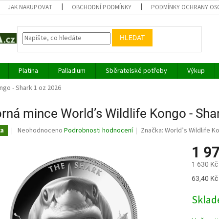
JAK NAKUPOVAT
OBCHODNÍ PODMÍNKY
PODMÍNKY OCHRANY OS
HLEDAT
Platina
Palladium
Sběratelské potřeby
Výkup
ngo - Shark 1 oz 2026
brná mince World’s Wildlife Kongo - Sha
Průměrné
Neohodnoceno
Podrobnosti hodnocení
Značka:
World’s Wildlife K
ka
hodnocení
produktu
1 9
je
1 630 Kč
0,0
z
Měrná
63,40 Kč 
5
cena:
hvězdiček.
Sklad