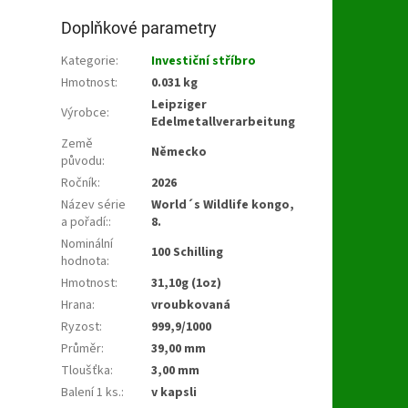
Doplňkové parametry
Kategorie
:
Investiční stříbro
Hmotnost
:
0.031 kg
Leipziger
Výrobce
:
Edelmetallverarbeitung
Země
Německo
původu
:
Ročník
:
2026
Název série
World´s Wildlife kongo,
a pořadí:
:
8.
Nominální
100 Schilling
hodnota
:
Hmotnost
:
31,10g (1oz)
Hrana
:
vroubkovaná
Ryzost
:
999,9/1000
Průměr
:
39,00 mm
Tloušťka
:
3,00 mm
Balení 1 ks.
:
v kapsli