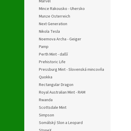
Marvel
Mince Rakousko - Uhersko
Munze Osterreich
Next Generation
Nikola Tesla
Noemova Archa - Geiger
Pamp
Perth Mint - další
Prehistoric Life
Pressburg Mint - Slovenská mincovňa
Quokka
Rectangular Dragon
Royal Australian Mint - RAM
Rwanda
Scottsdale Mint
Simpson
Somálský Slon a Leopard
StoneX