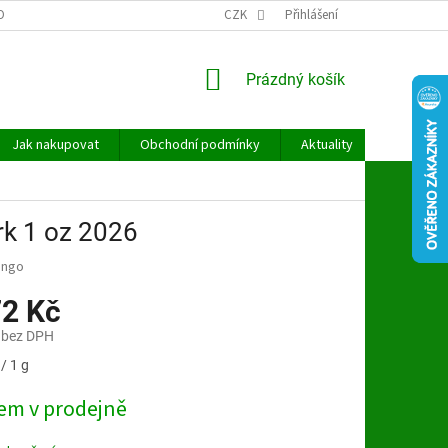
OBNÍCH ÚDAJŮ
CZK
Přihlášení
NÁKUPNÍ
Prázdný košík
KOŠÍK
Jak nakupovat
Obchodní podmínky
Aktuality
Kontakt
rk 1 oz 2026
ongo
72 Kč
 bez DPH
/ 1 g
em v prodejně