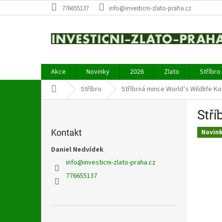
Přejít
776655137
info@investicni-zlato-praha.cz
na
obsah
Akce
Novinky
2026
Zlato
Stříbro
Domů
Stříbro
Stříbrná mince World’s Wildlife Ko
P
Stří
o
s
Kontakt
Novin
t
r
Daniel Nedvídek
a
info
@
investicni-zlato-praha.cz
n
776655137
n
í
p
a
Přeskočit