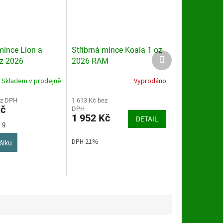
mince Lion a
Stříbrná mince Koala 1 oz
Další
oz 2026
2026 RAM
produkt
Skladem v prodejně
Vyprodáno
ez DPH
1 613 Kč bez
Kč
DPH
1 952 Kč
DETAIL
 g
DPH 21%
šíku