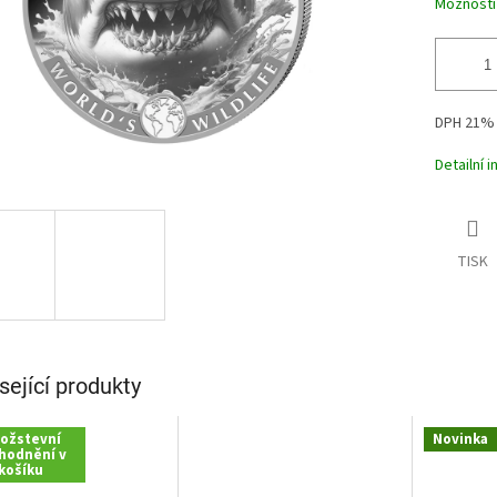
Možnosti
DPH 21%
Detailní 
TISK
sející produkty
ožstevní
Novinka
hodnění v
košíku