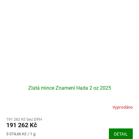
Zlatá mince Znamení Hada 2 oz 2025
Vyprodáno
191 262 Kč bez DPH
191 262 Kč
Měrná
3 074,66 Kč / 1 g
DETAIL
cena: