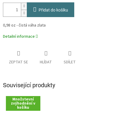
Přidat do košíku
0,98 oz - čistá váha zlata
Detailní informace
ZEPTAT SE
HLÍDAT
SDÍLET
Související produkty
Množstevní
zvýhodnění v
košíku