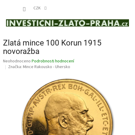
Přejít
NÁKUP
na
CZK
obsah
KOŠÍK
Zlatá mince 100 Korun 1915
novoražba
Průměrné
Neohodnoceno
Podrobnosti hodnocení
hodnocení
Značka:
Mince Rakousko - Uhersko
produktu
je
0,0
z
5
hvězdiček.