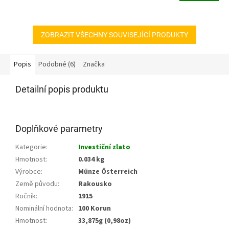
ZOBRAZIT VŠECHNY SOUVISEJÍCÍ PRODUKTY
Popis
Podobné (6)
Značka
Detailní popis produktu
Doplňkové parametry
Kategorie
:
Investiční zlato
Hmotnost
:
0.034 kg
Výrobce
:
Münze Österreich
Země původu
:
Rakousko
Ročník
:
1915
Nominální hodnota
:
100 Korun
Hmotnost
:
33,875g (0,98oz)