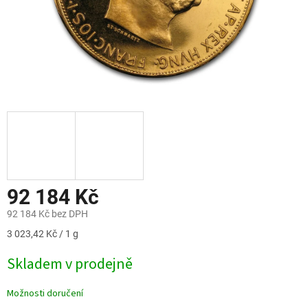
92 184 Kč
92 184 Kč bez DPH
Měrná
3 023,42 Kč / 1 g
cena:
Skladem v prodejně
Možnosti doručení