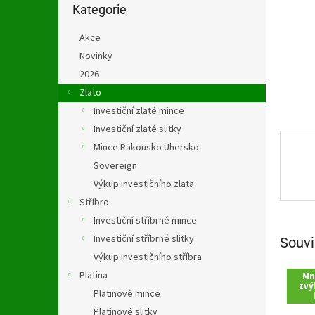
n
kategorie
Kategorie
e
l
Akce
Novinky
2026
Zlato
Investiční zlaté mince
Investiční zlaté slitky
Mince Rakousko Uhersko
Sovereign
Výkup investičního zlata
Stříbro
Investiční stříbrné mince
Investiční stříbrné slitky
Souvi
Výkup investičního stříbra
Platina
Mn
zvý
Platinové mince
Platinové slitky