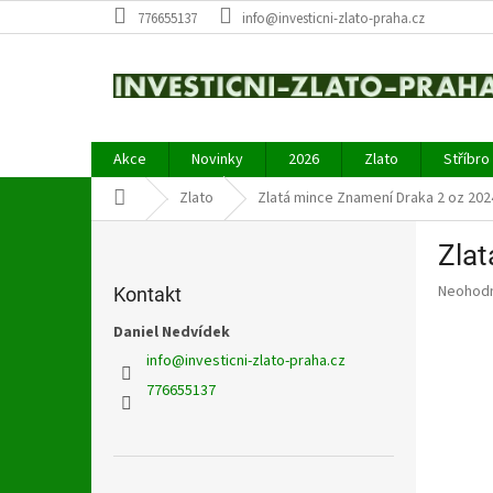
Přejít
776655137
info@investicni-zlato-praha.cz
na
obsah
Akce
Novinky
2026
Zlato
Stříbro
Domů
Zlato
Zlatá mince Znamení Draka 2 oz 202
P
Zlat
o
s
Průměr
Neohod
Kontakt
t
hodnoce
r
Daniel Nedvídek
produkt
a
je
info
@
investicni-zlato-praha.cz
0,0
n
776655137
z
n
5
í
hvězdič
p
a
Přeskočit