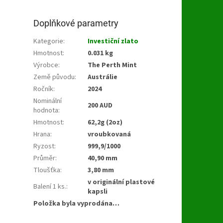
Doplňkové parametry
Kategorie
:
Investiční zlato
Hmotnost
:
0.031 kg
Výrobce
:
The Perth Mint
Země původu
:
Austrálie
Ročník
:
2024
Nominální
200 AUD
hodnota
:
Hmotnost
:
62,2g (2oz)
Hrana
:
vroubkovaná
Ryzost
:
999,9/1000
Průměr
:
40,90 mm
Tloušťka
:
3,80 mm
v originální plastové
Balení 1 ks.
:
kapsli
Položka byla vyprodána…