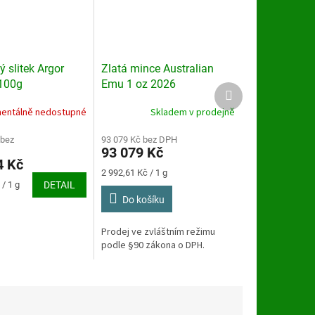
ý slitek Argor
Zlatá mince Australian
100g
Emu 1 oz 2026
Další
produkt
entálně nedostupné
Skladem v prodejně
 bez
93 079 Kč bez DPH
93 079 Kč
4 Kč
Měrná
2 992,61 Kč / 1 g
cena:
/ 1 g
DETAIL
Do košíku
Prodej ve zvláštním režimu
podle §90 zákona o DPH.