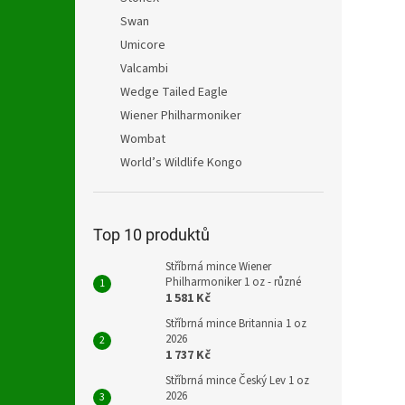
Swan
Umicore
Valcambi
Wedge Tailed Eagle
Wiener Philharmoniker
Wombat
World’s Wildlife Kongo
Top 10 produktů
Stříbrná mince Wiener
Philharmoniker 1 oz - různé
1 581 Kč
Stříbrná mince Britannia 1 oz
2026
1 737 Kč
Stříbrná mince Český Lev 1 oz
2026