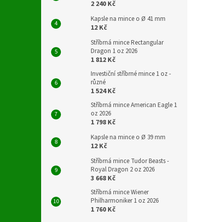
2 240 Kč
Kapsle na mince o Ø 41 mm
12 Kč
Stříbrná mince Rectangular
Dragon 1 oz 2026
1 812 Kč
Investiční stříbrné mince 1 oz -
různé
1 524 Kč
Stříbrná mince American Eagle 1
oz 2026
1 798 Kč
Kapsle na mince o Ø 39 mm
12 Kč
Stříbrná mince Tudor Beasts -
Royal Dragon 2 oz 2026
3 668 Kč
Stříbrná mince Wiener
Philharmoniker 1 oz 2026
1 760 Kč