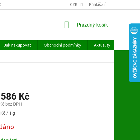
OBNÍCH ÚDAJŮ
CZK
Přihlášení
NÁKUPNÍ
Prázdný košík
KOŠÍK
Jak nakupovat
Obchodní podmínky
Aktuality
Kontakt
 586 Kč
Kč bez DPH
Kč / 1 g
dáno