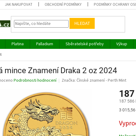
JAK NAKUPOVAT
OBCHODNÍ PODMÍNKY
PODMÍNKY OCHRANY OS
HLEDAT
Platina
Palladium
Sběratelské potřeby
Výkup
4
á mince Znamení Draka 2 oz 2024
né
noceno
Podrobnosti hodnocení
Značka:
Čínské znamení - Perth Mint
ní
187
u
187 586 
Měrná
3 015,56 
cena:
ek.
Vypro