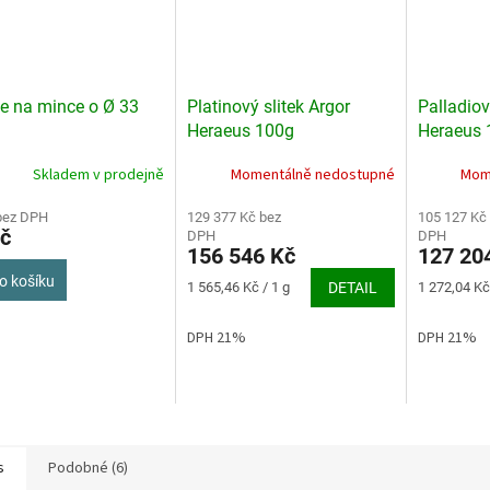
e na mince o Ø 33
Platinový slitek Argor
Palladiov
Heraeus 100g
Heraeus 
Skladem v prodejně
Momentálně nedostupné
Mom
bez DPH
129 377 Kč bez
105 127 Kč
č
DPH
DPH
156 546 Kč
127 20
o košíku
Měrná
Měrná
1 565,46 Kč / 1 g
DETAIL
1 272,04 Kč 
cena:
cena:
DPH 21%
DPH 21%
s
Podobné (6)