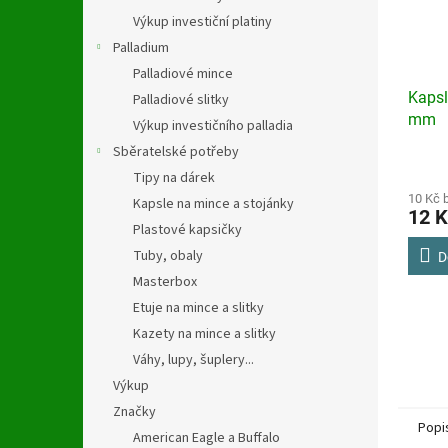
Výkup investiční platiny
Palladium
Palladiové mince
Kapsl
Palladiové slitky
mm
Výkup investičního palladia
Sběratelské potřeby
Tipy na dárek
10 Kč 
Kapsle na mince a stojánky
12 K
Plastové kapsičky
Tuby, obaly
D
Masterbox
Etuje na mince a slitky
Kazety na mince a slitky
Váhy, lupy, šuplery...
Výkup
Značky
Popi
American Eagle a Buffalo