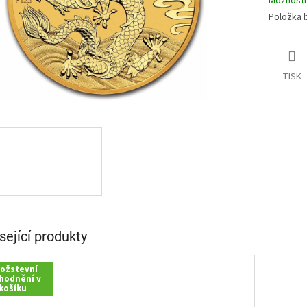
Možnosti
Položka 
TISK
sející produkty
ožstevní
hodnění v
košíku