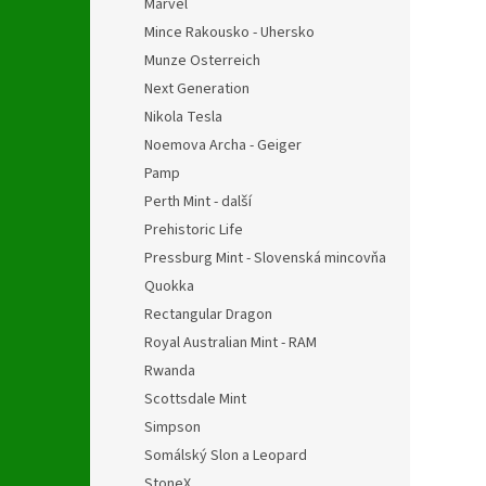
Marvel
Mince Rakousko - Uhersko
Munze Osterreich
Next Generation
Nikola Tesla
Noemova Archa - Geiger
Pamp
Perth Mint - další
Prehistoric Life
Pressburg Mint - Slovenská mincovňa
Quokka
Rectangular Dragon
Royal Australian Mint - RAM
Rwanda
Scottsdale Mint
Simpson
Somálský Slon a Leopard
StoneX