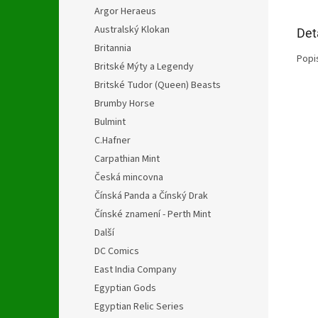
Argor Heraeus
Australský Klokan
Det
Britannia
Popi
Britské Mýty a Legendy
Britské Tudor (Queen) Beasts
Brumby Horse
Bulmint
C.Hafner
Carpathian Mint
Česká mincovna
Čínská Panda a Čínský Drak
Čínské znamení - Perth Mint
Další
DC Comics
East India Company
Egyptian Gods
Egyptian Relic Series