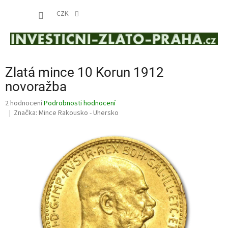
Přejít
NÁKUP
na
CZK
obsah
KOŠÍK
Zlatá mince 10 Korun 1912
novoražba
Průměrné
2 hodnocení
Podrobnosti hodnocení
hodnocení
Značka:
Mince Rakousko - Uhersko
produktu
je
4,5
z
5
hvězdiček.