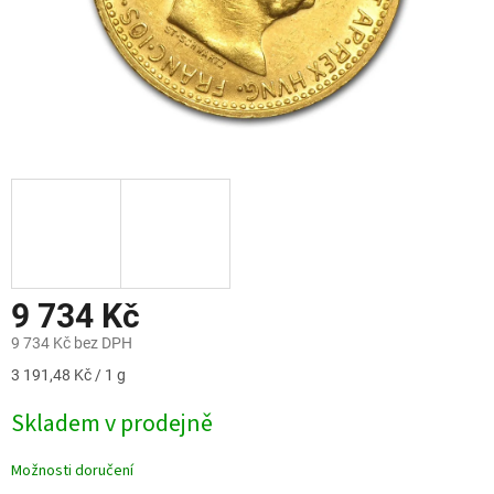
9 734 Kč
9 734 Kč bez DPH
Měrná
3 191,48 Kč / 1 g
cena:
Skladem v prodejně
Možnosti doručení