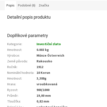
Popis
Podobné (6)
Značka
Detailní popis produktu
Doplňkové parametry
Kategorie
:
Investiční zlato
Hmotnost
:
0.003 kg
Výrobce
:
Münze Österreich
Země původu
:
Rakousko
Ročník
:
1912
Nominální hodnota
:
10 Korun
Hmotnost
:
3,388g
Hrana
:
vroubkovaná
Ryzost
:
900/1000
Průměr
:
19,00 mm
Tloušťka
:
0,82 mm