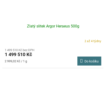
Zlatý slitek Argor Heraeus 500g
2 až 4 týdny
1 499 510 Kč bez DPH
1 499 510 Kč
Měrná
2 999,02 Kč / 1 g
Do košíku
cena: