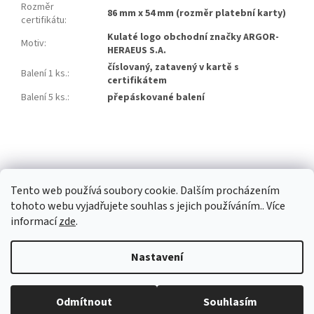
Rozměr
86 mm x 54 mm (rozměr platební karty)
certifikátu
:
Kulaté logo obchodní značky ARGOR-
Motiv
:
HERAEUS S.A.
číslovaný, zatavený v kartě s
Balení 1 ks.
:
certifikátem
Balení 5 ks.
:
přepáskované balení
Z
á
p
a
Tento web používá soubory cookie. Dalším procházením
t
tohoto webu vyjadřujete souhlas s jejich používáním.. Více
í
informací
zde
.
Vytvořil Shoptet Premium
Nastavení
Copyright 2026
Investiční zlato Praha
. Všechna práva vyhrazena.
Běžná otevírací doba: Pondělí: 8:30 - 16:00 Úterý: 9:00 -17:00 Středa: 8:30
Odmítnout
Souhlasím
Upravit nastavení cookies
- 16:00 Čtvrtek: zavřeno Pátek: zavřeno