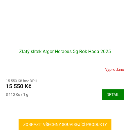
Zlatý slitek Argor Heraeus 5g Rok Hada 2025
Vyprodáno
15 550 Kč bez DPH
15 550 Kč
Měrná
3 110 Kč / 1 g
DETAIL
cena:
ZOBRAZIT VŠECHNY SOUVISEJÍCÍ PRODUKTY