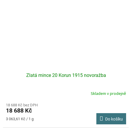
Zlatá mince 20 Korun 1915 novoražba
Skladem v prodejně
Průměrné
hodnocení
produktu
18 688 Kč bez DPH
18 688 Kč
je
4,5
Měrná
3 063,61 Kč / 1 g
Do košíku
z
cena:
5