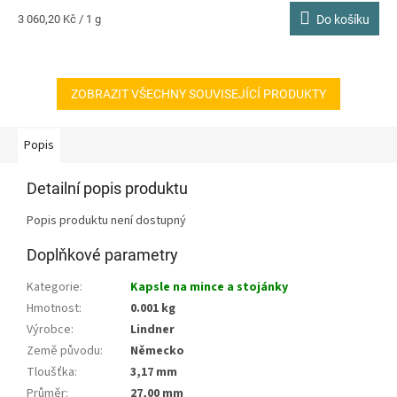
5,0
Měrná
3 060,20 Kč / 1 g
Do košíku
z
cena:
5
hvězdiček.
ZOBRAZIT VŠECHNY SOUVISEJÍCÍ PRODUKTY
Popis
Detailní popis produktu
Popis produktu není dostupný
Doplňkové parametry
Kategorie
:
Kapsle na mince a stojánky
Hmotnost
:
0.001 kg
Výrobce
:
Lindner
Země původu
:
Německo
Tloušťka
:
3,17 mm
Průměr
:
27,00 mm