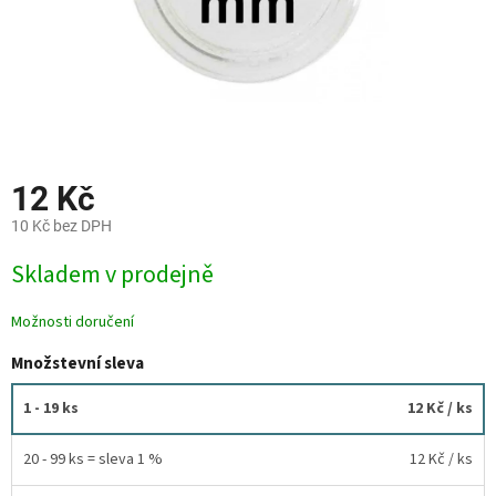
12 Kč
10 Kč bez DPH
Měrná
Skladem v prodejně
cena:
Možnosti doručení
Množstevní sleva
1 - 19 ks
12 Kč
/ ks
20 - 99 ks = sleva 1 %
12 Kč
/ ks