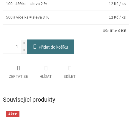
100 - 499 ks = sleva 2 %
12 Kč
/ ks
500 a více ks = sleva 3 %
12 Kč
/ ks
Ušetříte
0 Kč
Přidat do košíku
ZEPTAT SE
HLÍDAT
SDÍLET
Související produkty
Akce