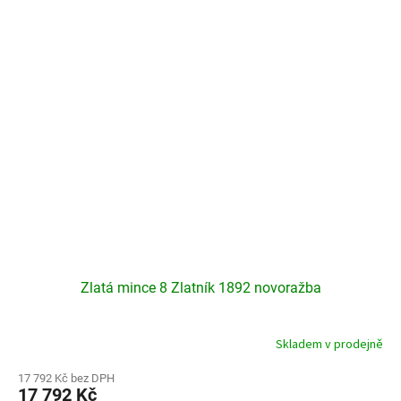
hvězdiček.
Zlatá mince 8 Zlatník 1892 novoražba
Skladem v prodejně
Průměrné
hodnocení
produktu
17 792 Kč bez DPH
17 792 Kč
je