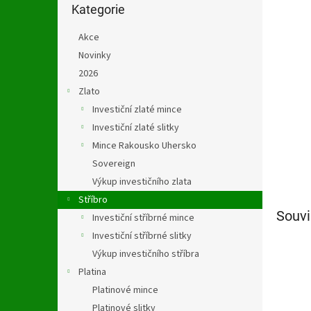
n
kategorie
Kategorie
e
l
Akce
Novinky
2026
Zlato
Investiční zlaté mince
Investiční zlaté slitky
Mince Rakousko Uhersko
Sovereign
Výkup investičního zlata
Stříbro
Souvi
Investiční stříbrné mince
Investiční stříbrné slitky
Výkup investičního stříbra
Platina
Platinové mince
Platinové slitky