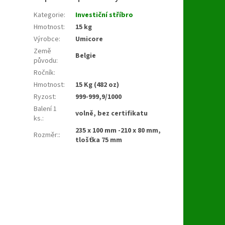
Kategorie
:
Investiční stříbro
Hmotnost
:
15 kg
Výrobce
:
Umicore
Země
Belgie
původu
:
Ročník
:
Hmotnost
:
15 Kg (482 oz)
Ryzost
:
999-999,9/1000
Balení 1
volně, bez certifikatu
ks.
:
235 x 100 mm -210 x 80 mm,
Rozměr:
:
tlošťka 75 mm