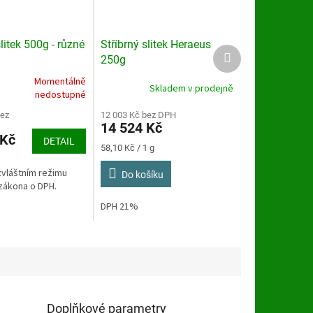
slitek 500g - různé
Stříbrný slitek Heraeus
Další
250g
produkt
Momentálně
Skladem v prodejně
nedostupné
bez
12 003 Kč bez DPH
14 524 Kč
 Kč
DETAIL
Měrná
58,10 Kč / 1 g
cena:
zvláštním režimu
Do košíku
zákona o DPH.
DPH 21%
Doplňkové parametry