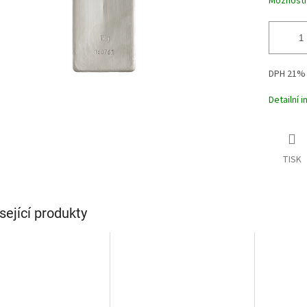
Možnosti
DPH 21%
Detailní 
TISK
sející produkty