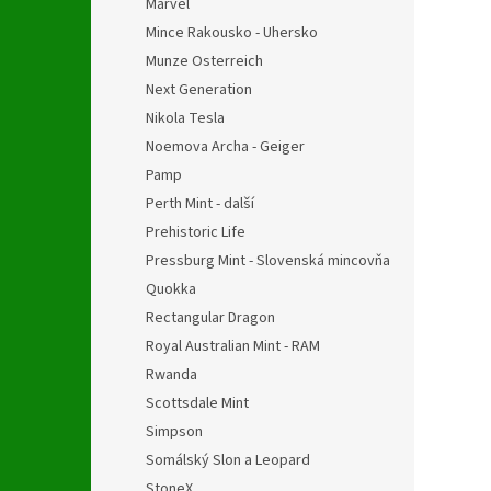
Marvel
Mince Rakousko - Uhersko
Munze Osterreich
Next Generation
Nikola Tesla
Noemova Archa - Geiger
Pamp
Perth Mint - další
Prehistoric Life
Pressburg Mint - Slovenská mincovňa
Quokka
Rectangular Dragon
Royal Australian Mint - RAM
Rwanda
Scottsdale Mint
Simpson
Somálský Slon a Leopard
StoneX