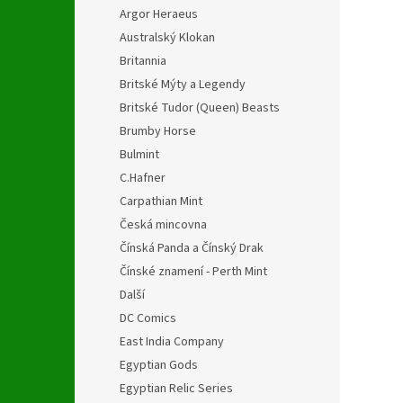
Argor Heraeus
Australský Klokan
Britannia
Britské Mýty a Legendy
Britské Tudor (Queen) Beasts
Brumby Horse
Bulmint
C.Hafner
Carpathian Mint
Česká mincovna
Čínská Panda a Čínský Drak
Čínské znamení - Perth Mint
Další
DC Comics
East India Company
Egyptian Gods
Egyptian Relic Series