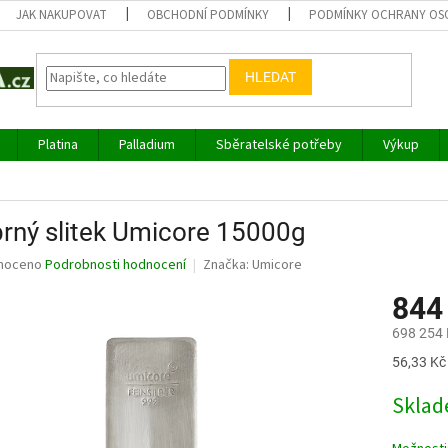
JAK NAKUPOVAT
OBCHODNÍ PODMÍNKY
PODMÍNKY OCHRANY OS
HLEDAT
Platina
Palladium
Sběratelské potřeby
Výkup
brný slitek Umicore 15000g
né
noceno
Podrobnosti hodnocení
Značka:
Umicore
ní
844
u
698 254 
Měrná
56,33 Kč 
cena:
ek.
Sklad