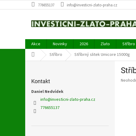
Přejít
776655137
info@investicni-zlato-praha.cz
na
obsah
Akce
Novinky
2026
Zlato
Stříbro
Domů
Stříbro
Stříbrný slitek Umicore 15000g
P
Stří
o
s
Průměr
Neohod
Kontakt
t
hodnoce
r
Daniel Nedvídek
produkt
a
je
info
@
investicni-zlato-praha.cz
0,0
n
776655137
z
n
5
í
hvězdič
p
a
Přeskočit