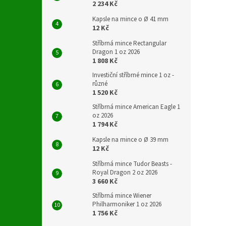
2 234 Kč
Kapsle na mince o Ø 41 mm
12 Kč
Stříbrná mince Rectangular
Dragon 1 oz 2026
1 808 Kč
Investiční stříbrné mince 1 oz -
různé
1 520 Kč
Stříbrná mince American Eagle 1
oz 2026
1 794 Kč
Kapsle na mince o Ø 39 mm
12 Kč
Stříbrná mince Tudor Beasts -
Royal Dragon 2 oz 2026
3 660 Kč
Stříbrná mince Wiener
Philharmoniker 1 oz 2026
1 756 Kč