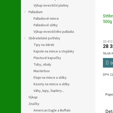
Výkup investiční platiny
Palladium
Stříb
Palladiové mince
500g
Palladiové slitky
Výkup investičního palladia
Průmě
hodno
Sběratelské potřeby
produ
23 412
Tipy na dárek
28 3
je
Kapsle na mince a stojánky
5,0
Měrná
56,66 K
z
Plastové kapsičky
cena:
5
D
Tuby, obaly
hvězdi
Masterbox
DPH 
Etuje na mince a slitky
Kazety na mince a slitky
Váhy, lupy, šuplery...
Popi
Výkup
Značky
American Eagle a Buffalo
Det