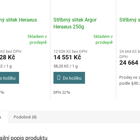
rný slitek Heraeus
Stříbrný slitek Argor
Stříbrný 
Heraeus 250g
Skladem v
Skladem v
rné
Průměrné
Průměrné
prodejně
prodejně
cení
hodnocení
hodnocení
ktu
 Kč bez DPH
produktu
12 026 Kč bez DPH
produktu
24 664 Kč 
28 Kč
14 551 Kč
DPH
je
je
24 664
3,0
5,0
Měrná
č / 1 g
58,20 Kč / 1 g
z
z
cena:
5
5
Prodej ve 
o košíku
Do košíku
ček.
hvězdiček.
hvězdiček.
podle §90 
21%
DPH 21%
s
Podobné (6)
ailní popis produktu