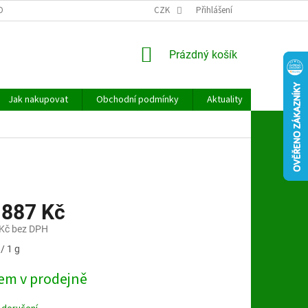
OBNÍCH ÚDAJŮ
CZK
Přihlášení
NÁKUPNÍ
Prázdný košík
KOŠÍK
Jak nakupovat
Obchodní podmínky
Aktuality
Kontakt
 887 Kč
Kč bez DPH
/ 1 g
em v prodejně