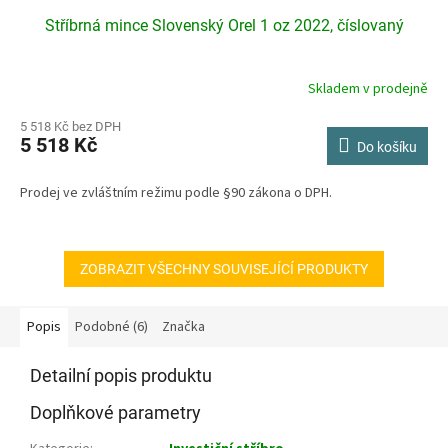
Stříbrná mince Slovenský Orel 1 oz 2022, číslovaný
Skladem v prodejně
Průměrné
hodnocení
produktu
5 518 Kč bez DPH
5 518 Kč
je
Do košíku
5,0
z
Prodej ve zvláštním režimu podle §90 zákona o DPH.
5
hvězdiček.
ZOBRAZIT VŠECHNY SOUVISEJÍCÍ PRODUKTY
Popis
Podobné (6)
Značka
Detailní popis produktu
Doplňkové parametry