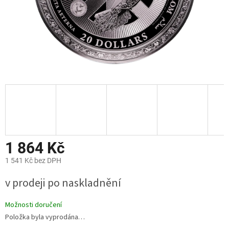
1 864 Kč
1 541 Kč bez DPH
Měrná
v prodeji po naskladnění
cena:
Možnosti doručení
Položka byla vyprodána…