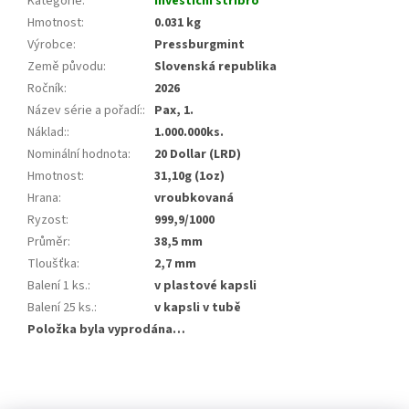
Kategorie
:
Investiční stříbro
Hmotnost
:
0.031 kg
Výrobce
:
Pressburgmint
Země původu
:
Slovenská republika
Ročník
:
2026
Název série a pořadí:
:
Pax, 1.
Náklad:
:
1.000.000ks.
Nominální hodnota
:
20 Dollar (LRD)
Hmotnost
:
31,10g (1oz)
Hrana
:
vroubkovaná
Ryzost
:
999,9/1000
Průměr
:
38,5 mm
Tloušťka
:
2,7 mm
Balení 1 ks.
:
v plastové kapsli
Balení 25 ks.
:
v kapsli v tubě
Položka byla vyprodána…
Z
á