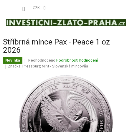
Přejít
NÁKUP
na
CZK
obsah
KOŠÍK
Stříbrná mince Pax - Peace 1 oz
2026
Průměrné
Neohodnoceno
Podrobnosti hodnocení
Novinka
hodnocení
Značka:
Pressburg Mint - Slovenská mincovňa
produktu
je
0,0
z
5
hvězdiček.