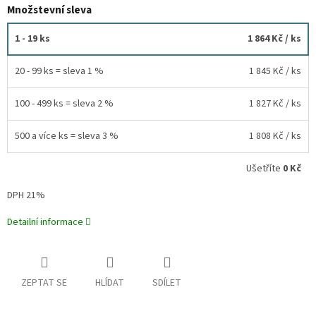
Množstevní sleva
1 - 19 ks
1 864 Kč
/ ks
20 - 99 ks = sleva 1 %
1 845 Kč
/ ks
100 - 499 ks = sleva 2 %
1 827 Kč
/ ks
500 a více ks = sleva 3 %
1 808 Kč
/ ks
Ušetříte
0 Kč
DPH 21%
Detailní informace
ZEPTAT SE
HLÍDAT
SDÍLET