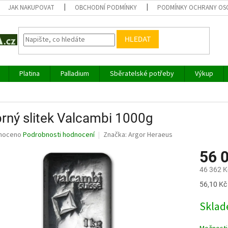
JAK NAKUPOVAT
OBCHODNÍ PODMÍNKY
PODMÍNKY OCHRANY OS
HLEDAT
Platina
Palladium
Sběratelské potřeby
Výkup
brný slitek Valcambi 1000g
né
noceno
Podrobnosti hodnocení
Značka:
Argor Heraeus
ní
56 
u
46 362 K
Měrná
56,10 Kč 
cena:
ek.
Sklad