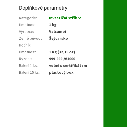
Doplňkové parametry
Kategorie
:
Investiční stříbro
Hmotnost
:
1 kg
Výrobce
:
Valcambi
Země původu
:
Švýcarsko
Ročník
:
Hmotnost
:
1 Kg (32,15 oz)
Ryzost
:
999-999,9/1000
Balení 1 ks.
:
volně s certifikátem
Balení 15 ks.
:
plastový box