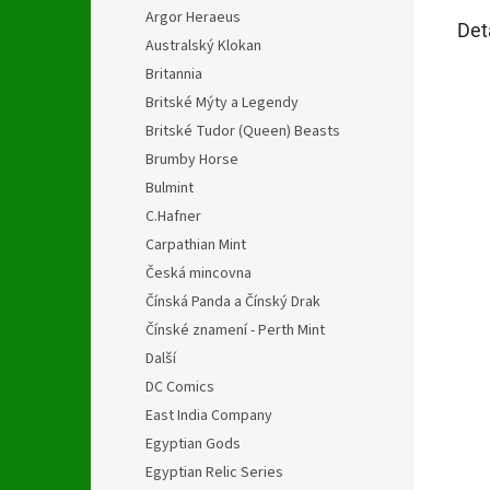
Argor Heraeus
Det
Australský Klokan
Britannia
Britské Mýty a Legendy
Britské Tudor (Queen) Beasts
Brumby Horse
Bulmint
C.Hafner
Carpathian Mint
Česká mincovna
Čínská Panda a Čínský Drak
Čínské znamení - Perth Mint
Další
DC Comics
East India Company
Egyptian Gods
Egyptian Relic Series