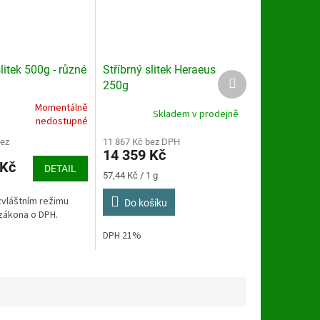
slitek 500g - různé
Stříbrný slitek Heraeus
Další
250g
produkt
Momentálně
Skladem v prodejně
nedostupné
bez
11 867 Kč bez DPH
14 359 Kč
 Kč
DETAIL
Měrná
57,44 Kč / 1 g
cena:
zvláštním režimu
Do košíku
zákona o DPH.
DPH 21%