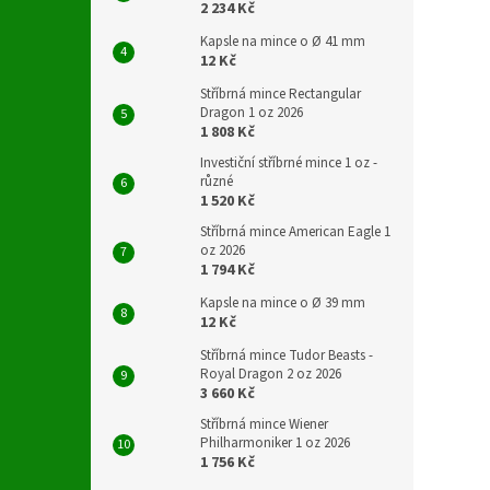
2 234 Kč
Kapsle na mince o Ø 41 mm
12 Kč
Stříbrná mince Rectangular
Dragon 1 oz 2026
1 808 Kč
Investiční stříbrné mince 1 oz -
různé
1 520 Kč
Stříbrná mince American Eagle 1
oz 2026
1 794 Kč
Kapsle na mince o Ø 39 mm
12 Kč
Stříbrná mince Tudor Beasts -
Royal Dragon 2 oz 2026
3 660 Kč
Stříbrná mince Wiener
Philharmoniker 1 oz 2026
1 756 Kč