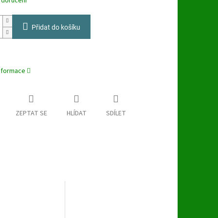
 doručení
Přidat do košíku
%
informace
ZEPTAT SE
HLÍDAT
SDÍLET