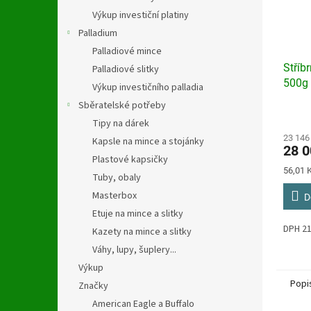
Výkup investiční platiny
Palladium
Palladiové mince
Stříb
Palladiové slitky
500g
Výkup investičního palladia
Sběratelské potřeby
Průmě
Tipy na dárek
hodno
produ
23 146
Kapsle na mince a stojánky
28 0
je
Plastové kapsičky
5,0
Měrná
56,01 K
Tuby, obaly
z
cena:
5
Masterbox
D
hvězdi
Etuje na mince a slitky
DPH 
Kazety na mince a slitky
Váhy, lupy, šuplery...
Výkup
Popi
Značky
American Eagle a Buffalo