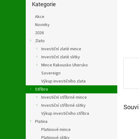
n
kategorie
Kategorie
e
l
Akce
Novinky
2026
Zlato
Investiční zlaté mince
Investiční zlaté slitky
Mince Rakousko Uhersko
Sovereign
Výkup investičního zlata
Stříbro
Investiční stříbrné mince
Investiční stříbrné slitky
Souvi
Výkup investičního stříbra
Platina
Platinové mince
Platinové slitky