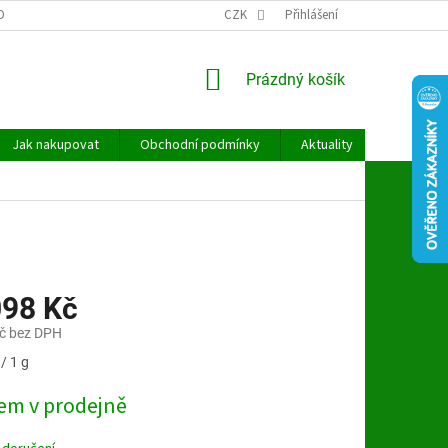
OBNÍCH ÚDAJŮ
CZK
Přihlášení
NÁKUPNÍ
Prázdný košík
KOŠÍK
Jak nakupovat
Obchodní podmínky
Aktuality
Kontakt
098 Kč
č bez DPH
/ 1 g
em v prodejně