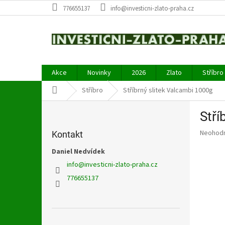
Přejít
776655137
info@investicni-zlato-praha.cz
na
obsah
Akce
Novinky
2026
Zlato
Stříbro
Domů
Stříbro
Stříbrný slitek Valcambi 1000g
P
Stří
o
s
Průměr
Neohod
Kontakt
t
hodnoce
r
Daniel Nedvídek
produkt
a
je
info
@
investicni-zlato-praha.cz
0,0
n
776655137
z
n
5
í
hvězdič
p
a
Přeskočit