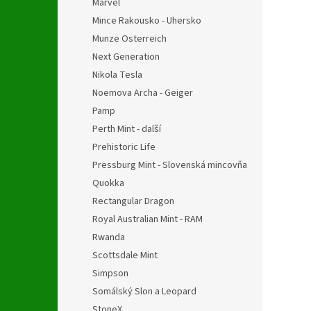
Marvel
Mince Rakousko - Uhersko
Munze Osterreich
Next Generation
Nikola Tesla
Noemova Archa - Geiger
Pamp
Perth Mint - další
Prehistoric Life
Pressburg Mint - Slovenská mincovňa
Quokka
Rectangular Dragon
Royal Australian Mint - RAM
Rwanda
Scottsdale Mint
Simpson
Somálský Slon a Leopard
StoneX