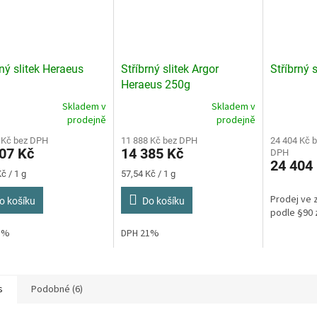
rný slitek Heraeus
Stříbrný slitek Argor
Stříbrný 
Heraeus 250g
Skladem v
Skladem v
rné
Průměrné
Průměrné
prodejně
prodejně
cení
hodnocení
hodnocení
ktu
 Kč bez DPH
produktu
11 888 Kč bez DPH
produktu
24 404 Kč 
07 Kč
14 385 Kč
DPH
je
je
24 404
3,0
5,0
Měrná
č / 1 g
57,54 Kč / 1 g
z
z
cena:
5
5
Prodej ve 
o košíku
Do košíku
ček.
hvězdiček.
hvězdiček.
podle §90 
21%
DPH 21%
s
Podobné (6)