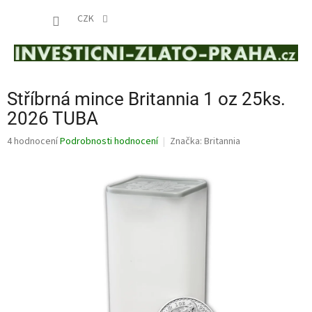
Přejít
NÁKUP
na
CZK
obsah
KOŠÍK
Stříbrná mince Britannia 1 oz 25ks.
2026 TUBA
Průměrné
4 hodnocení
Podrobnosti hodnocení
Značka:
Britannia
hodnocení
produktu
je
4,3
z
5
hvězdiček.