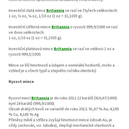
Investiční zlatá mince
Britannia
se razí ve čtyřech velikostech:
1 oz, ½ oz, ¼ oz, 1/10 oz (1 oz = 31,1035 g).
Investiční stříbrná mince
Britannia
o ryzosti 999,9/1000 se razí
ve dvou velikostech:
1 oz, 1/10 oz (1 oz = 31,1035 g).
Investiční platinová mince
Britannia
se razí ve velikosi 1 oz a
ryzosti 999,5/1000.
Mince se liší hmotností a údajem o nominální hodnotě, motiv a
vzhled je u všech typů u stejného ročníku identický.
Ryzost mince
Ryzost mincí
Britannia
je do roku 2012 22 karátů (916,67/1000)
nyní 24 karátů (999,9/1000).
Obsah drahých kovů ve variantě do roku 2012: 91,67 % Au; 4,165
% Cu, 4,165 % Ag
Příměsy mědi a stříbra zvyšují hmotnost mince (obsah Au, je
vždy zachován, viz. tabulka), zlepšují mechanické vlastnosti a