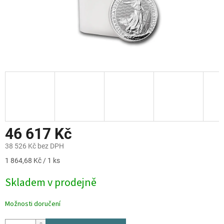
46 617 Kč
38 526 Kč bez DPH
Měrná
1 864,68 Kč / 1 ks
cena:
Skladem v prodejně
Možnosti doručení