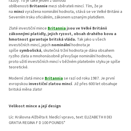
ražby. To je také jeden z důvodů
oblíbenosti
Britannie
mezi sběrateli mincí. Tím, že je
na
minci
vyražena nominální hodnota, stává se ve Velké Británii a
Severním Irsku oficiálním, zákonem uznaným platidlem.
Zlaté investiční mince
Britannia
jsou ve Velké Británii
zákonnými platidly, jejich ryzost, obsah drahého kovu a
hmotnost garantuje britská vláda.
Tak jako u všech
investičních mincí, jejich
nominální
hodnota je
spíše
symbolická
, skutečná tržní hodnota je dána obsahem
ryzího zlata a mnohonásobně převyšuje nominální hodnotu,
proto užití investičních mincí v běžném platebním styku je spíše
teoretické.
Moderní zlatá mince
Britannia
se razí od roku 1987. Je první
evropskou
investiční zlatou mincí
. Již přes 600 let obsahuje
britská měna zlato!
Velikost mince a její design
Líc: Královna Alžběta II. hledící vpravo, text: ELIZABETH II DEI
GRATIA REGINA F D 100 POUNDS"