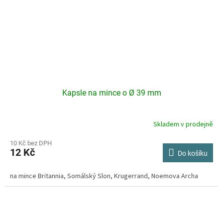
Kapsle na mince o Ø 39 mm
Skladem v prodejně
Průměrné
hodnocení
produktu
10 Kč bez DPH
12 Kč
je
Do košíku
4,2
z
na mince Britannia, Somálský Slon, Krugerrand, Noemova Archa
5
hvězdiček.