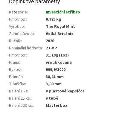
Doplňkové parametry
Kategorie
:
Investiční stříbro
Hmotnost
:
0.775 kg
Výrobce
:
The Royal Mint
Země původu
:
Velká Británie
Ročník
:
2026
Nominální hodnota
:
2 GBP
Hmotnost
:
31,10g (1oz)
Hrana
:
vroubkovaná
Ryzost
:
999,9/1000
Průměr
:
38,61 mm
Tloušťka
:
3,00 mm
Balení 1 ks.
:
v plastové kapsičce
Balení 25 ks.
:
v tubě
Balení 500 ks.
:
Masterbox
Z
á