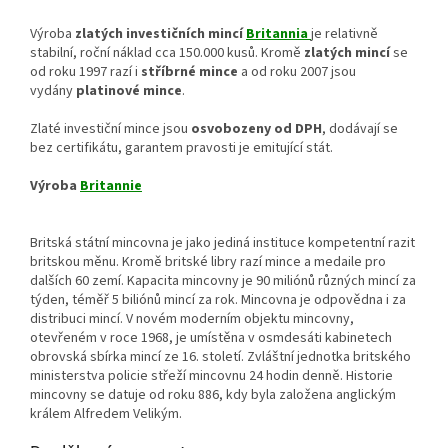
Výroba
zlatých investičních mincí
Britannia
je relativně
stabilní, roční náklad cca 150.000 kusů. Kromě
zlatých mincí
se
od roku 1997 razí i
stříbrné mince
a od roku 2007 jsou
vydány
platinové mince
.
Zlaté investiční mince jsou
osvobozeny od DPH
, dodávají se
bez certifikátu, garantem pravosti je emitující stát.
Výroba
Britannie
Britská státní mincovna je jako jediná instituce kompetentní razit
britskou měnu. Kromě britské libry razí mince a medaile pro
dalších 60 zemí. Kapacita mincovny je 90 miliónů různých mincí za
týden, téměř 5 biliónů mincí za rok. Mincovna je odpovědna i za
distribuci mincí. V novém moderním objektu mincovny,
otevřeném v roce 1968, je umístěna v osmdesáti kabinetech
obrovská sbírka mincí ze 16. století. Zvláštní jednotka britského
ministerstva policie střeží mincovnu 24 hodin denně. Historie
mincovny se datuje od roku 886, kdy byla založena anglickým
králem Alfredem Velikým.