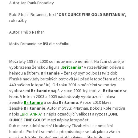
Autor: Ian Rank-Broadley
Rub: Stojící Britannia, text "
ONE OUNCE FINE GOLD BRITANNIA
",
rok ražby
Autor: Philip Nathan
Motiv Britannie se liší dle ročníku.
Mezi lety 1987 a 2000 se motiv mince neměnil. Na lícní straně je
vyobrazena ženskou figura „
Britannia
“ v rozevlátém oděvu s
helmou a štítem.
Britannie
– ženský symbol božství z dob
římské nadvlády britských ostrovů (43 před letopočtem až cca
440 našeho letopočtu). Od roku 2001 s měnícími se motivy
vyobrazení
Britannie
např. v roce 2001 byl motiv -
Britannie
se
lvem. V letech 2003 a 2005 následovaly vyobrazení – hlava
ženské
Britannia
a sedící
Britannia
. V roce 2010 hlava
ženské
Britannnie
. Autor motivu: P.Nathan. Dokola kole motivu
nápis „
BRITANNIA
“ a nápis označující velikost a ryzost „
ONE
OUNCE FINE GOLD
“. Mezi nápisy letopočet.
Rub mince zdobí portrét královny Elizabeth II a nominální
hodnota. Portrét se mění a přizpůsobuje se tak jako u všech
mincí britského Společenství aktuálnímu věku královny.