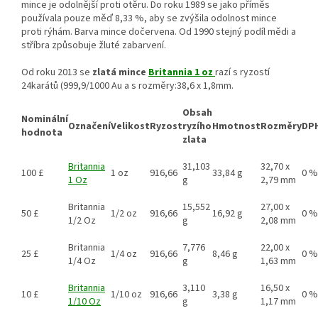
mince je odolnější proti otěru. Do roku 1989 se jako příměs
používala pouze měď 8,33 %, aby se zvýšila odolnost mince
proti rýhám. Barva mince dočervena. Od 1990 stejný podíl mědi a
stříbra způsobuje žluté zabarvení.
Od roku 2013 se
zlatá mince
Britannia 1 oz
razí s ryzostí
24karátů (999,9/1000 Au a s rozměry:38,6 x 1,8mm.
Obsah
Nominální
Označení
Velikost
Ryzost
ryzího
Hmotnost
Rozměry
DP
hodnota
zlata
Britannia
31,103
32,70 x
100 £
1 oz
916,66
33,84 g
0 %
1 Oz
g
2,79 mm
Britannia
15,552
27,00 x
50 £
1/2 oz
916,66
16,92 g
0 %
1/2 Oz
g
2,08 mm
Britannia
7,776
22,00 x
25 £
1/4 oz
916,66
8,46 g
0 %
1/4 Oz
g
1,63 mm
Britannia
3,110
16,50 x
10 £
1/10 oz
916,66
3,38 g
0 %
1/10 Oz
g
1,17 mm