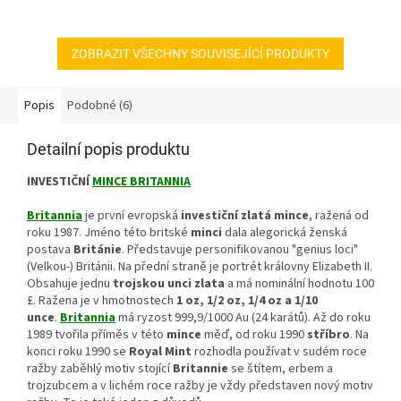
hvězdiček.
ZOBRAZIT VŠECHNY SOUVISEJÍCÍ PRODUKTY
Popis
Podobné (6)
Detailní popis produktu
INVESTIČNÍ
MINCE BRITANNIA
Britannia
je první evropská
investiční zlatá mince
, ražená od
roku 1987. Jméno této britské
minci
dala alegorická ženská
postava
Británie
. Představuje personifikovanou "genius loci"
(Velkou-) Británii. Na přední straně je portrét královny Elizabeth II.
Obsahuje jednu
trojskou unci zlata
a má nominální hodnotu 100
£. Ražena je v hmotnostech
1 oz, 1/2 oz, 1/4 oz a 1/10
unce
.
Britannia
má ryzost 999,9/1000 Au (24 karátů). Až do roku
1989 tvořila příměs v této
mince
měď, od roku 1990
stříbro
. Na
konci roku 1990 se
Royal Mint
rozhodla používat v sudém roce
ražby zaběhlý motiv stojící
Britannie
se štítem, erbem a
trojzubcem a v lichém roce ražby je vždy představen nový motiv