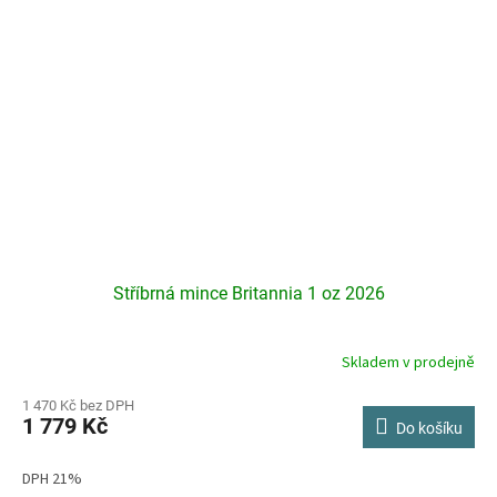
Stříbrná mince Britannia 1 oz 2026
Skladem v prodejně
Průměrné
hodnocení
produktu
1 470 Kč bez DPH
1 779 Kč
je
Do košíku
3,9
z
DPH 21%
5