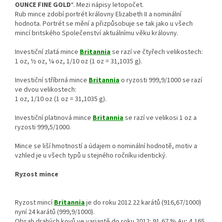
OUNCE FINE GOLD
“. Mezi nápisy letopočet.
Rub mince zdobí portrét královny Elizabeth II a nominální
hodnota. Portrét se mění a přizpůsobuje se tak jako u všech
mincí britského Společenství aktuálnímu věku královny.
Investiční zlatá mince
Britannia
se razí ve čtyřech velikostech:
1 oz, ½ oz, ¼ oz, 1/10 oz (1 oz = 31,1035 g).
Investiční stříbrná mince
Britannia
o ryzosti 999,9/1000 se razí
ve dvou velikostech:
1 oz, 1/10 oz (1 oz = 31,1035 g).
Investiční platinová mince
Britannia
se razí ve velikosi 1 oz a
ryzosti 999,5/1000.
Mince se liší hmotností a údajem o nominální hodnotě, motiv a
vzhled je u všech typů u stejného ročníku identický.
Ryzost mince
Ryzost mincí
Britannia
je do roku 2012 22 karátů (916,67/1000)
nyní 24 karátů (999,9/1000).
Obsah drahých kovů ve variantě do roku 2012: 91,67 % Au; 4,165