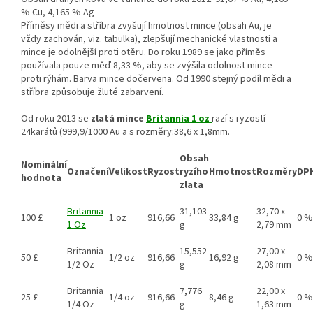
% Cu, 4,165 % Ag
Příměsy mědi a stříbra zvyšují hmotnost mince (obsah Au, je
vždy zachován, viz. tabulka), zlepšují mechanické vlastnosti a
mince je odolnější proti otěru. Do roku 1989 se jako příměs
používala pouze měď 8,33 %, aby se zvýšila odolnost mince
proti rýhám. Barva mince dočervena. Od 1990 stejný podíl mědi a
stříbra způsobuje žluté zabarvení.
Od roku 2013 se
zlatá mince
Britannia 1 oz
razí s ryzostí
24karátů (999,9/1000 Au a s rozměry:38,6 x 1,8mm.
Obsah
Nominální
Označení
Velikost
Ryzost
ryzího
Hmotnost
Rozměry
DP
hodnota
zlata
Britannia
31,103
32,70 x
100 £
1 oz
916,66
33,84 g
0 %
1 Oz
g
2,79 mm
Britannia
15,552
27,00 x
50 £
1/2 oz
916,66
16,92 g
0 %
1/2 Oz
g
2,08 mm
Britannia
7,776
22,00 x
25 £
1/4 oz
916,66
8,46 g
0 %
1/4 Oz
g
1,63 mm