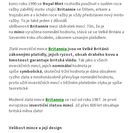
konci roku 1990 se
Royal Mint
rozhodla používat v sudém roce
ražby zaběhlý motiv stojící
Britannie
se štítem, erbem a
trojzubcem a v lichém roce ražby je vždy představen nový motiv
ražby. To je také jeden z důvodů
oblíbenosti
Britannie
mezi sběrateli mincí. Tím, že je
na
minci
vyražena nominální hodnota, stává se ve Velké Británii a
Severním Irsku oficiálním, zákonem uznaným platidlem.
Zlaté investiční mince
Britannia
jsou ve Velké Británii
zákonnými platidly, jejich ryzost, obsah drahého kovu a
hmotnost garantuje britská vláda.
Tak jako u všech
investičních mincí, jejich
nominální
hodnota je
spíše
symbolická
, skutečná tržní hodnota je dána obsahem
ryzího zlata a mnohonásobně převyšuje nominální hodnotu,
proto užití investičních mincí v běžném platebním styku je spíše
teoretické.
Moderní zlatá mince
Britannia
se razí od roku 1987. Je první
evropskou
investiční zlatou mincí
. Již přes 600 let obsahuje
britská měna zlato!
Velikost mince a její design