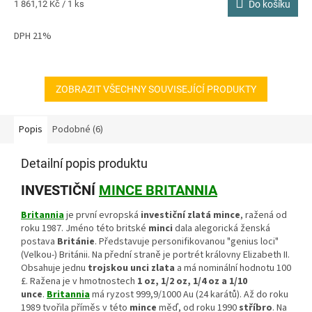
Měrná
1 861,12 Kč / 1 ks
Do košíku
z
cena:
5
DPH 21%
hvězdiček.
ZOBRAZIT VŠECHNY SOUVISEJÍCÍ PRODUKTY
Popis
Podobné (6)
Detailní popis produktu
INVESTIČNÍ
MINCE BRITANNIA
Britannia
je první evropská
investiční zlatá mince
, ražená od
roku 1987. Jméno této britské
minci
dala alegorická ženská
postava
Británie
. Představuje personifikovanou "genius loci"
(Velkou-) Británii. Na přední straně je portrét královny Elizabeth II.
Obsahuje jednu
trojskou unci zlata
a má nominální hodnotu 100
£. Ražena je v hmotnostech
1 oz, 1/2 oz, 1/4 oz a 1/10
unce
.
Britannia
má ryzost 999,9/1000 Au (24 karátů). Až do roku
1989 tvořila příměs v této
mince
měď, od roku 1990
stříbro
. Na