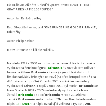
Líc: Královna Alžběta II. hledící vpravo, text: ELIZABETH II DEI
GRATIA REGINA F D 100 POUNDS"
Autor: Ian Rank-Broadley
Rub: Stojící Britannia, text "
ONE OUNCE FINE GOLD BRITANNIA
",
rok ražby
Autor: Philip Nathan
Motiv Britannie se liší dle ročníku.
Mezi lety 1987 a 2000 se motiv mince neměnil. Na lícní straně je
vyobrazena ženskou figura „
Britannia
“ v rozevlátém oděvu s
helmou a štítem.
Britannie
– ženský symbol božství z dob
římské nadvlády britských ostrovů (43 před letopočtem až cca
440 našeho letopočtu). Od roku 2001 s měnícími se motivy
vyobrazení
Britannie
např. v roce 2001 byl motiv -
Britannie
se
lvem. V letech 2003 a 2005 následovaly vyobrazení – hlava
ženské
Britannia
a sedící
Britannia
. V roce 2010 hlava
ženské
Britannnie
. Autor motivu: P.Nathan. Dokola kole motivu
nápis „
BRITANNIA
“ a nápis označující velikost a ryzost „
ONE