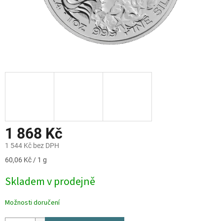
1 868 Kč
1 544 Kč bez DPH
Měrná
60,06 Kč / 1 g
cena:
Skladem v prodejně
Možnosti doručení