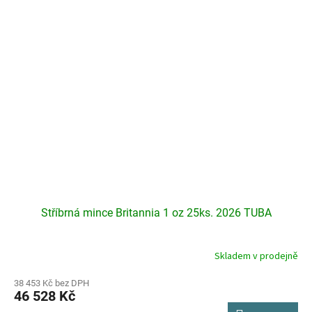
Stříbrná mince Britannia 1 oz 25ks. 2026 TUBA
Skladem v prodejně
Průměrné
hodnocení
produktu
38 453 Kč bez DPH
46 528 Kč
je
4,3