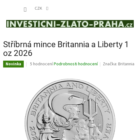
Přejít
NÁKUP
na
CZK
obsah
KOŠÍK
Stříbrná mince Britannia a Liberty 1
oz 2026
Průměrné
5 hodnocení
Podrobnosti hodnocení
Značka:
Britannia
Novinka
hodnocení
produktu
je
4,4
z
5
hvězdiček.