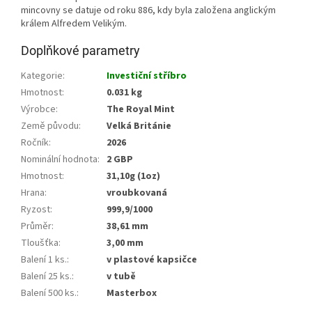
mincovny se datuje od roku 886, kdy byla založena anglickým
králem Alfredem Velikým.
Doplňkové parametry
Kategorie
:
Investiční stříbro
Hmotnost
:
0.031 kg
Výrobce
:
The Royal Mint
Země původu
:
Velká Británie
Ročník
:
2026
Nominální hodnota
:
2 GBP
Hmotnost
:
31,10g (1oz)
Hrana
:
vroubkovaná
Ryzost
:
999,9/1000
Průměr
:
38,61 mm
Tloušťka
:
3,00 mm
Balení 1 ks.
:
v plastové kapsičce
Balení 25 ks.
:
v tubě
Balení 500 ks.
:
Masterbox