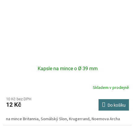
Kapsle na mince o Ø 39 mm
Skladem v prodejně
Průměrné
hodnocení
produktu
10 Kč bez DPH
12 Kč
je
Do košíku
4,2
z
na mince Britannia, Somálský Slon, Krugerrand, Noemova Archa
5
hvězdiček.