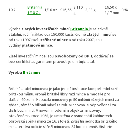
Britannia
3,110
16,50 x
10 £
1/10 oz
916,66
3,38 g
0 %
1/10 Oz
g
1,17 mm
Výroba
zlatých investičních mincí
Britannia
je relativně
stabilní, roční náklad cca 150.000 kusů. Kromě
zlatých mincí
se
od roku 1997 razí i
stříbrné mince
a od roku 2007 jsou
vydány
platinové mince
.
Zlaté investiční mince jsou
osvobozeny od DPH
, dodávají se
bez certifikátu, garantem pravosti je emitující stát.
Výroba
Britannie
Britská státní mincovna je jako jediná instituce kompetentní razit
britskou měnu. Kromě britské libry razí mince a medaile pro
dalších 60 zemí. Kapacita mincovny je 90 miliónů různých mincí za
týden, téměř 5 biliónů mincí za rok. Mincovna je odpovědna i za
distribuci mincí. V novém moderním objektu mincovny,
otevřeném v roce 1968, je umístěna v osmdesáti kabinetech
obrovská sbírka mincí ze 16. století. Zvláštní jednotka britského
ministerstva policie střeží mincovnu 24 hodin denně. Historie