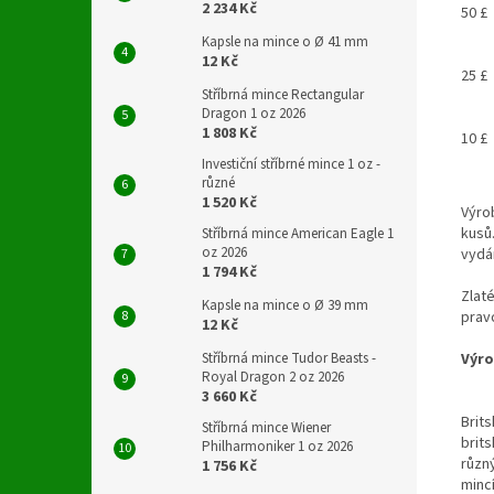
2 234 Kč
50 £
Kapsle na mince o Ø 41 mm
12 Kč
25 £
Stříbrná mince Rectangular
Dragon 1 oz 2026
1 808 Kč
10 £
Investiční stříbrné mince 1 oz -
různé
1 520 Kč
Výro
kusů
Stříbrná mince American Eagle 1
oz 2026
vyd
1 794 Kč
Zlaté
Kapsle na mince o Ø 39 mm
pravo
12 Kč
Stříbrná mince Tudor Beasts -
Výr
Royal Dragon 2 oz 2026
3 660 Kč
Brits
Stříbrná mince Wiener
brits
Philharmoniker 1 oz 2026
různý
1 756 Kč
minc