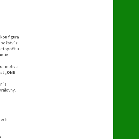
skou figura
božství z
letopočtu).
motiv
tor motivu:
st „
ONE
ní a
královny.
tech:
.