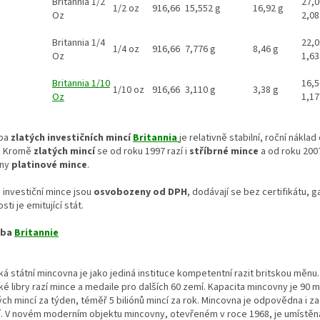
Britannia 1/2
27,0
1/2 oz
916,66
15,552 g
16,92 g
Oz
2,0
Britannia 1/4
22,0
1/4 oz
916,66
7,776 g
8,46 g
Oz
1,6
Britannia 1/10
16,5
1/10 oz
916,66
3,110 g
3,38 g
Oz
1,1
ba
zlatých investičních mincí
Britannia
je relativně stabilní, roční náklad
. Kromě
zlatých mincí
se od roku 1997 razí i
stříbrné mince
a od roku 200
ány
platinové mince
.
 investiční mince jsou
osvobozeny od DPH
, dodávají se bez certifikátu, 
sti je emitující stát.
oba
Britannie
ká státní mincovna je jako jediná instituce kompetentní razit britskou měn
ké libry razí mince a medaile pro dalších 60 zemí. Kapacita mincovny je 90 m
ch mincí za týden, téměř 5 biliónů mincí za rok. Mincovna je odpovědna i za 
í. V novém moderním objektu mincovny, otevřeném v roce 1968, je umístěn