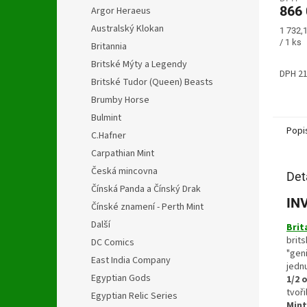
je
866 
Argor Heraeus
4,1
z
Australský Klokan
Měrná
1 732,
5
cena:
/ 1 ks
Britannia
hvězdi
Britské Mýty a Legendy
DPH 2
Britské Tudor (Queen) Beasts
Brumby Horse
Bulmint
Popi
C.Hafner
Carpathian Mint
Česká mincovna
Det
Čínská Panda a Čínský Drak
IN
Čínské znamení - Perth Mint
Další
Brit
brit
DC Comics
"geni
East India Company
jedn
Egyptian Gods
1/2 
tvoři
Egyptian Relic Series
Mint