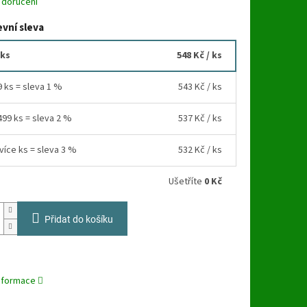
 doručení
vní sleva
 ks
548 Kč
/ ks
9 ks = sleva 1 %
543 Kč
/ ks
499 ks = sleva 2 %
537 Kč
/ ks
více ks = sleva 3 %
532 Kč
/ ks
Ušetříte
0 Kč
Přidat do košíku
%
informace