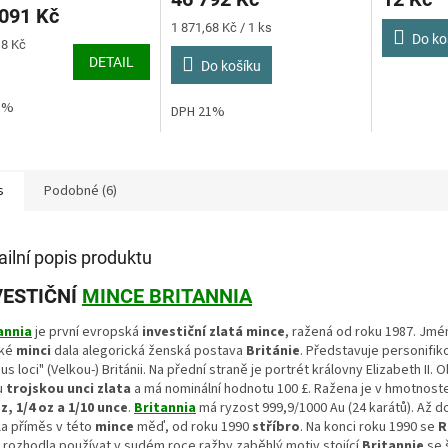
je
091 Kč
4,3
Měrná
1 871,68 Kč / 1 ks
z
Do ko
cena:
18 Kč
5
DETAIL
Do košíku
ček.
hvězdiček.
1%
DPH 21%
s
Podobné (6)
ailní popis produktu
VESTIČNÍ
MINCE BRITANNIA
annia
je první evropská
investiční zlatá mince
, ražená od roku 1987. Jmé
ské
minci
dala alegorická ženská postava
Británie
. Představuje personifi
us loci" (Velkou-) Británii. Na přední straně je portrét královny Elizabeth II.
u
trojskou unci zlata
a má nominální hodnotu 100 £. Ražena je v hmotnos
oz, 1/4 oz a 1/10 unce
.
Britannia
má ryzost 999,9/1000 Au (24 karátů). Až d
la příměs v této
mince
měď, od roku 1990
stříbro
. Na konci roku 1990 se
R
rozhodla používat v sudém roce ražby zaběhlý motiv stojící
Britannie
se 