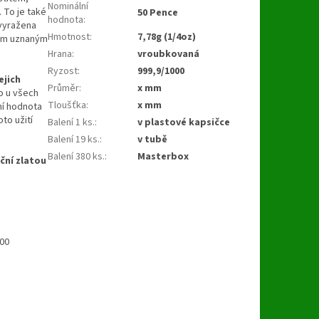
Nominální
 To je také
50 Pence
hodnota
:
vyražena
Hmotnost
:
7,78g (1/4oz)
onem uznaným
Hrana
:
vroubkovaná
Ryzost
:
999,9/1000
ejich
Průměr
:
x mm
o u všech
Tloušťka
:
x mm
ní hodnota
to užití
Balení 1 ks.
:
v plastové kapsičce
Balení 19 ks.
:
v tubě
Balení 380 ks.
:
Masterbox
iční zlatou
100