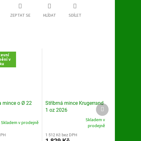
ZEPTAT SE
HLÍDAT
SDÍLET
evní
ění v
ku
a mince o Ø 22
Stříbrná mince Krugerrand
Další
1 oz 2026
produkt
Skladem v
Skladem v prodejně
Průměrné
prodejně
hodnocení
DPH
produktu
1 512 Kč bez DPH
1 829 Kč