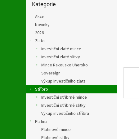
n
kategorie
Kategorie
e
l
Akce
Novinky
2026
Zlato
Investiční zlaté mince
Investiční zlaté slitky
Mince Rakousko Uhersko
Sovereign
Výkup investičního zlata
Stříbro
Investiční stříbrné mince
Investiční stříbrné slitky
Výkup investičního stříbra
Platina
Platinové mince
Platinové slitky