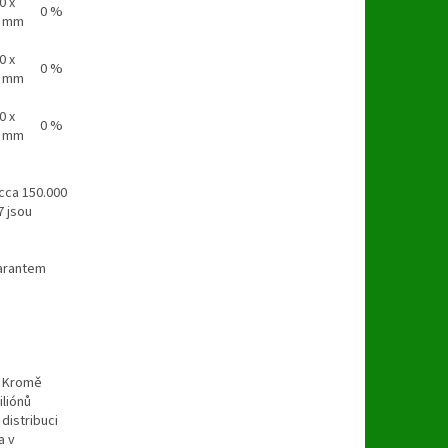
0 x
0 %
8 mm
0 x
0 %
3 mm
0 x
0 %
7 mm
 cca 150.000
7 jsou
garantem
u. Kromě
iliónů
distribuci
a v