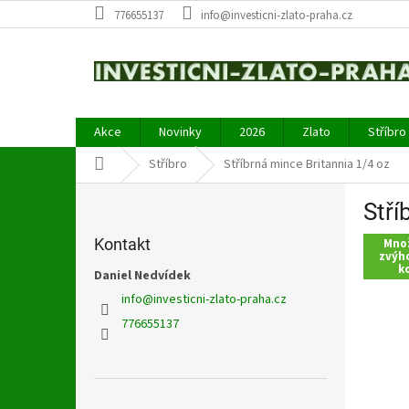
Přejít
776655137
info@investicni-zlato-praha.cz
na
obsah
Akce
Novinky
2026
Zlato
Stříbro
Domů
Stříbro
Stříbrná mince Britannia 1/4 oz
P
Stří
o
s
Kontakt
Mno
t
zvýh
k
r
Daniel Nedvídek
a
info
@
investicni-zlato-praha.cz
n
776655137
n
í
p
a
Přeskočit