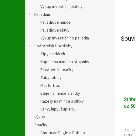
Výkup investiční platiny
Palladium
Palladiové mince
Palladiové slitky
Souvi
Výkup investičního palladia
Sběratelské potřeby
Tipy na dárek
Kapsle na mince a stojánky
Plastové kapsičky
Tuby, obaly
Masterbox
Etuje na mince a slitky
Stříb
Kazety na mince a slitky
oz 50
Váhy, lupy, šuplery...
Výkup
Průmě
hodno
Značky
produ
715 77
American Eagle a Buffalo
DPH