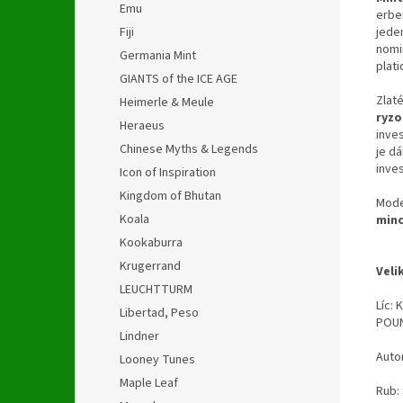
Emu
erbe
Fiji
jede
nomi
Germania Mint
plat
GIANTS of the ICE AGE
Zlat
Heimerle & Meule
ryzo
Heraeus
inves
Chinese Myths & Legends
je d
inve
Icon of Inspiration
Kingdom of Bhutan
Mode
Koala
minc
Kookaburra
Krugerrand
Veli
LEUCHTTURM
Líc: 
Libertad, Peso
POU
Lindner
Auto
Looney Tunes
Maple Leaf
Rub: 