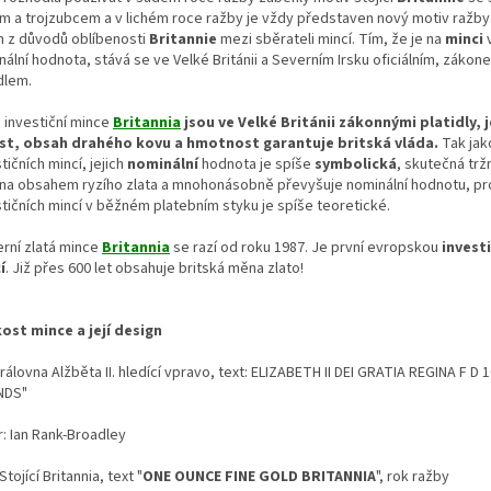
m a trojzubcem a v lichém roce ražby je vždy představen nový motiv ražby.
n z důvodů oblíbenosti
Britannie
mezi sběrateli mincí. Tím, že je na
minci
nální hodnota, stává se ve Velké Británii a Severním Irsku oficiálním, zák
idlem.
é investiční mince
Britannia
jsou ve Velké Británii zákonnými platidly, j
st, obsah drahého kovu a hmotnost garantuje britská vláda.
Tak jak
tičních mincí, jejich
nominální
hodnota je spíše
symbolická
, skutečná trž
ána obsahem ryzího zlata a mnohonásobně převyšuje nominální hodnotu, pro
stičních mincí v běžném platebním styku je spíše teoretické.
rní zlatá mince
Britannia
se razí od roku 1987. Je první evropskou
invest
í
. Již přes 600 let obsahuje britská měna zlato!
kost mince a její design
Královna Alžběta II. hledící vpravo, text: ELIZABETH II DEI GRATIA REGINA F D 
NDS"
r: Ian Rank-Broadley
Stojící Britannia, text "
ONE OUNCE FINE GOLD BRITANNIA
", rok ražby