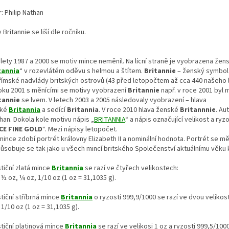
: Philip Nathan
 Britannie se liší dle ročníku.
lety 1987 a 2000 se motiv mince neměnil. Na lícní straně je vyobrazena žen
tannia
“ v rozevlátém oděvu s helmou a štítem.
Britannie
– ženský symbol 
římské nadvlády britských ostrovů (43 před letopočtem až cca 440 našeho 
oku 2001 s měnícími se motivy vyobrazení
Britannie
např. v roce 2001 byl 
tannie
se lvem. V letech 2003 a 2005 následovaly vyobrazení – hlava
ské
Britannia
a sedící
Britannia
. V roce 2010 hlava ženské
Britannnie
. Au
han. Dokola kole motivu nápis „
BRITANNIA
“ a nápis označující velikost a ryzo
CE FINE GOLD
“. Mezi nápisy letopočet.
ince zdobí portrét královny Elizabeth II a nominální hodnota. Portrét se mě
působuje se tak jako u všech mincí britského Společenství aktuálnímu věku 
tiční zlatá mince
Britannia
se razí ve čtyřech velikostech:
 ½ oz, ¼ oz, 1/10 oz (1 oz = 31,1035 g).
tiční stříbrná mince
Britannia
o ryzosti 999,9/1000 se razí ve dvou velikos
 1/10 oz (1 oz = 31,1035 g).
stiční platinová mince
Britannia
se razí ve velikosi 1 oz a ryzosti 999,5/1000