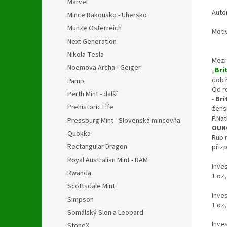
Marvel
Autor
Mince Rakousko - Uhersko
Munze Osterreich
Motiv
Next Generation
Nikola Tesla
Mezi 
Noemova Archa - Geiger
„
Bri
dob 
Pamp
Od r
Perth Mint - další
-
Bri
Prehistoric Life
žen
P.Nat
Pressburg Mint - Slovenská mincovňa
OUN
Quokka
Rub m
Rectangular Dragon
přiz
Royal Australian Mint - RAM
Inves
Rwanda
1 oz,
Scottsdale Mint
Inves
Simpson
1 oz,
Somálský Slon a Leopard
Inve
StoneX