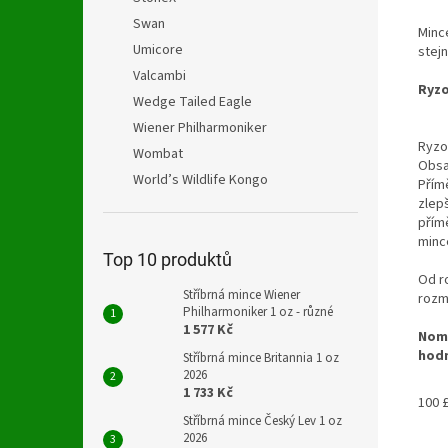
Swan
Mince
Umicore
stejn
Valcambi
Ryzo
Wedge Tailed Eagle
Wiener Philharmoniker
Ryzo
Wombat
Obsa
World’s Wildlife Kongo
Přímě
zlepš
přím
minc
Top 10 produktů
Od r
Stříbrná mince Wiener
rozm
Philharmoniker 1 oz - různé
1 577 Kč
Nomi
hod
Stříbrná mince Britannia 1 oz
2026
1 733 Kč
100 
Stříbrná mince Český Lev 1 oz
2026