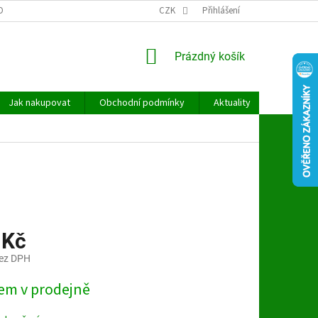
OBNÍCH ÚDAJŮ
CZK
Přihlášení
NÁKUPNÍ
Prázdný košík
KOŠÍK
Jak nakupovat
Obchodní podmínky
Aktuality
Kontakt
 Kč
bez DPH
em v prodejně