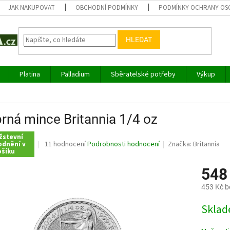
JAK NAKUPOVAT
OBCHODNÍ PODMÍNKY
PODMÍNKY OCHRANY OS
HLEDAT
Platina
Palladium
Sběratelské potřeby
Výkup
brná mince Britannia 1/4 oz
žstevní
Průměrné
11 hodnocení
Podrobnosti hodnocení
Značka:
Britannia
odnění v
ošíku
hodnocení
produktu
548
je
4,0
453 Kč 
z
5
Měrná
Sklad
hvězdiček.
cena: