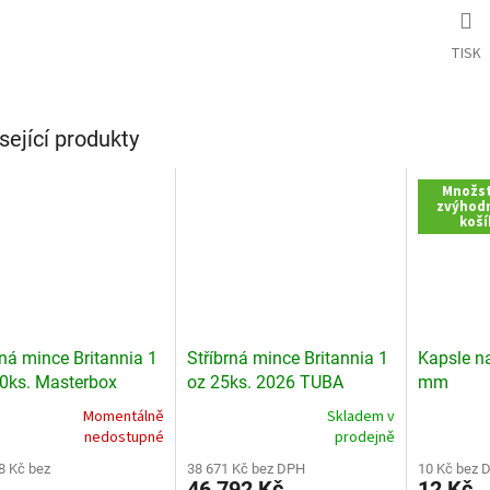
TISK
sející produkty
Množst
zvýhodn
koší
rná mince Britannia 1
Stříbrná mince Britannia 1
Kapsle n
0ks. Masterbox
oz 25ks. 2026 TUBA
mm
Momentálně
Skladem v
rné
Průměrné
nedostupné
prodejně
cení
hodnocení
ktu
8 Kč bez
produktu
38 671 Kč bez DPH
10 Kč bez 
46 792 Kč
12 Kč