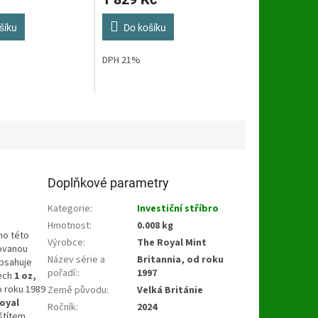
je
4,2
z
šíku
Do košíku
5
hvězdiček.
DPH 21%
Doplňkové parametry
Kategorie
:
Investiční stříbro
Hmotnost
:
0.008 kg
no této
Výrobce
:
The Royal Mint
kovanou
Název série a
Britannia, od roku
 Obsahuje
pořadí:
:
1997
tech
1 oz,
o roku 1989
Země původu
:
Velká Británie
oyal
Ročník
:
2024
štítem,