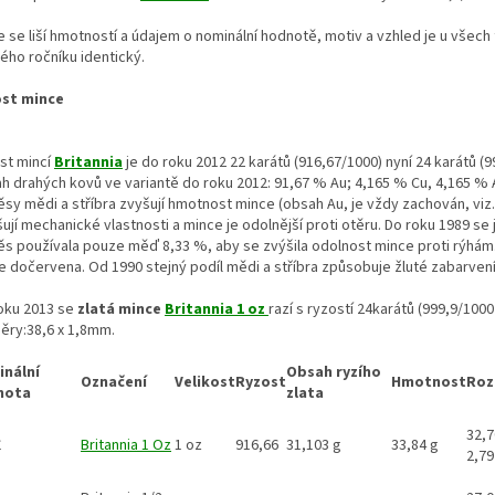
 se liší hmotností a údajem o nominální hodnotě, motiv a vzhled je u všech
ého ročníku identický.
st mince
st mincí
Britannia
je do roku 2012 22 karátů (916,67/1000) nyní 24 karátů (9
h drahých kovů ve variantě do roku 2012: 91,67 % Au; 4,165 % Cu, 4,165 %
sy mědi a stříbra zvyšují hmotnost mince (obsah Au, je vždy zachován, viz.
ují mechanické vlastnosti a mince je odolnější proti otěru. Do roku 1989 se 
ěs používala pouze měď 8,33 %, aby se zvýšila odolnost mince proti rýhám
e dočervena. Od 1990 stejný podíl mědi a stříbra způsobuje žluté zabarvení
oku 2013 se
zlatá mince
Britannia 1 oz
razí s ryzostí 24karátů (999,9/1000
ěry:38,6 x 1,8mm.
nální
Obsah ryzího
Označení
Velikost
Ryzost
Hmotnost
Roz
nota
zlata
32,7
£
Britannia 1 Oz
1 oz
916,66
31,103 g
33,84 g
2,7