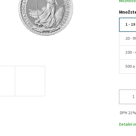
Možnosti
Množste
1 - 19
20 - 9
100 - 
500 a 
DPH 21
Detailní 