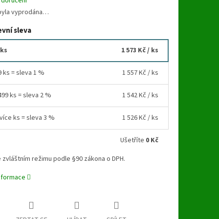
 doručení
byla vyprodána…
vní sleva
 ks
1 573 Kč
/ ks
9 ks = sleva 1 %
1 557 Kč
/ ks
499 ks = sleva 2 %
1 542 Kč
/ ks
více ks = sleva 3 %
1 526 Kč
/ ks
Ušetříte
0 Kč
 zvláštním režimu podle §90 zákona o DPH.
informace