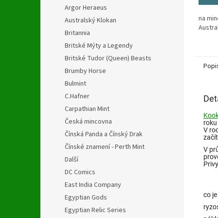
5
Argor Heraeus
hvězdi
na min
Australský Klokan
Austra
Britannia
Britské Mýty a Legendy
Britské Tudor (Queen) Beasts
Popi
Brumby Horse
Bulmint
C.Hafner
Det
Carpathian Mint
Kook
Česká mincovna
roku
V ro
Čínská Panda a Čínský Drak
začít
Čínské znamení - Perth Mint
V pr
prov
Další
Priv
DC Comics
East India Company
co je
Egyptian Gods
ryzo
Egyptian Relic Series