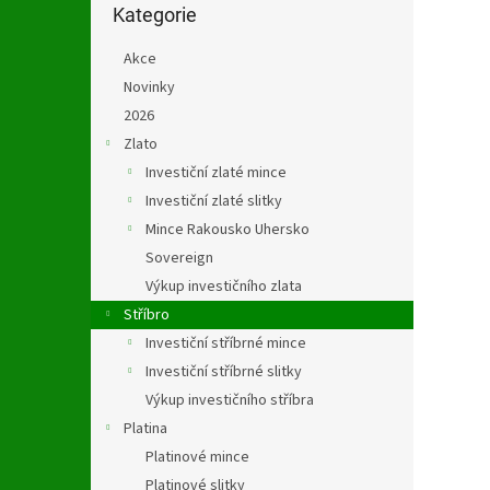
n
kategorie
Kategorie
e
l
Akce
Novinky
2026
Zlato
Investiční zlaté mince
Investiční zlaté slitky
Mince Rakousko Uhersko
Sovereign
Výkup investičního zlata
Stříbro
Investiční stříbrné mince
Investiční stříbrné slitky
Výkup investičního stříbra
Platina
Platinové mince
Platinové slitky