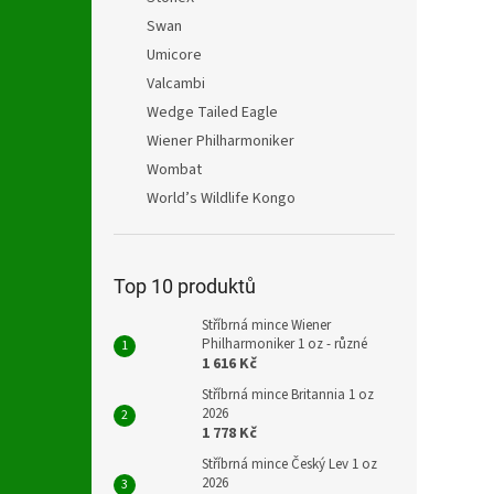
Swan
Umicore
Valcambi
Wedge Tailed Eagle
Wiener Philharmoniker
Wombat
World’s Wildlife Kongo
Top 10 produktů
Stříbrná mince Wiener
Philharmoniker 1 oz - různé
1 616 Kč
Stříbrná mince Britannia 1 oz
2026
1 778 Kč
Stříbrná mince Český Lev 1 oz
2026