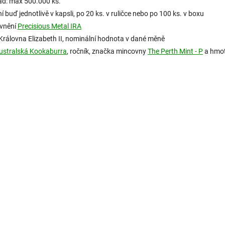
ad: max 500.000 ks.
í buď jednotlivě v kapsli, po 20 ks. v ruličce nebo po 100 ks. v boxu
vnění
Precisious Metal IRA
 Královna
Elizabeth II, nominální hodnota v dané měně
ustralská Kookaburra
, ročník, značka mincovny
The Perth Mint - P
a hmo