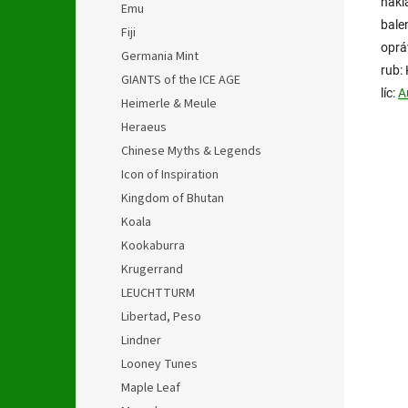
nákl
Emu
balen
Fiji
oprá
Germania Mint
rub:
GIANTS of the ICE AGE
líc:
A
Heimerle & Meule
Heraeus
Chinese Myths & Legends
Icon of Inspiration
Kingdom of Bhutan
Koala
Kookaburra
Krugerrand
LEUCHTTURM
Libertad, Peso
Lindner
Looney Tunes
Maple Leaf