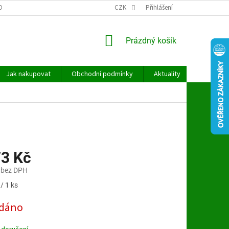
OBNÍCH ÚDAJŮ
CZK
Přihlášení
NÁKUPNÍ
Prázdný košík
KOŠÍK
Jak nakupovat
Obchodní podmínky
Aktuality
Kontakt
73 Kč
 bez DPH
/ 1 ks
dáno