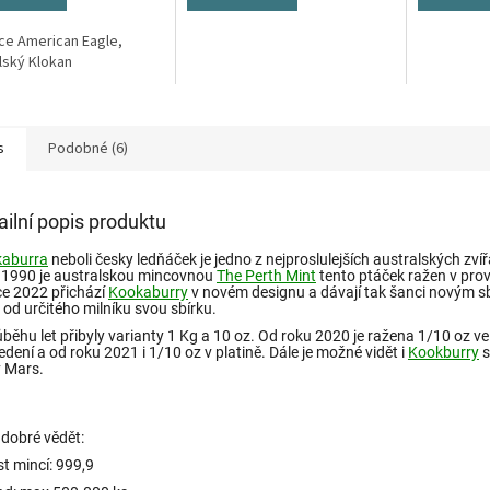
ček.
ce American Eagle,
lský Klokan
s
Podobné (6)
ailní popis produktu
aburra
neboli česky ledňáček je jedno z nejproslulejších australských zvíř
 1990 je australskou mincovnou
The Perth Mint
tento ptáček ražen v prov
ce 2022 přichází
Kookaburry
v novém designu a dávají tak šanci novým s
 od určitého milníku svou sbírku.
ůběhu let přibyly varianty 1 Kg a 10 oz. Od roku 2020 je ražena 1/10 oz v
edení a od roku 2021 i 1/10 oz v platině. Dále je možné vidět i
Kookburry
s
y Mars.
 dobré vědět:
st mincí: 999,9