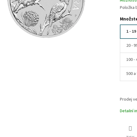
Možnosti
Položka 
Množste
1 - 19
20 - 9
100 - 
500 a 
Prodej ve
Detailní 