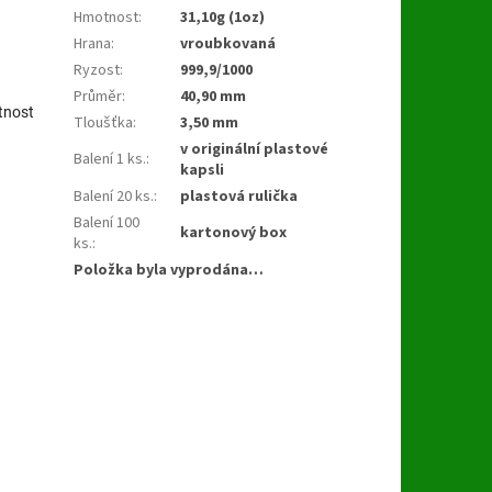
Hmotnost
:
31,10g (1oz)
Hrana
:
vroubkovaná
Ryzost
:
999,9/1000
Průměr
:
40,90 mm
tnost
Tloušťka
:
3,50 mm
v originální plastové
Balení 1 ks.
:
kapsli
Balení 20 ks.
:
plastová rulička
Balení 100
kartonový box
ks.
:
Položka byla vyprodána…