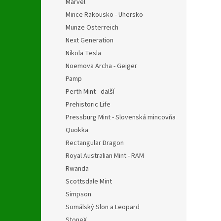
Marvel
Mince Rakousko - Uhersko
Munze Osterreich
Next Generation
Nikola Tesla
Noemova Archa - Geiger
Pamp
Perth Mint - další
Prehistoric Life
Pressburg Mint - Slovenská mincovňa
Quokka
Rectangular Dragon
Royal Australian Mint - RAM
Rwanda
Scottsdale Mint
Simpson
Somálský Slon a Leopard
StoneX