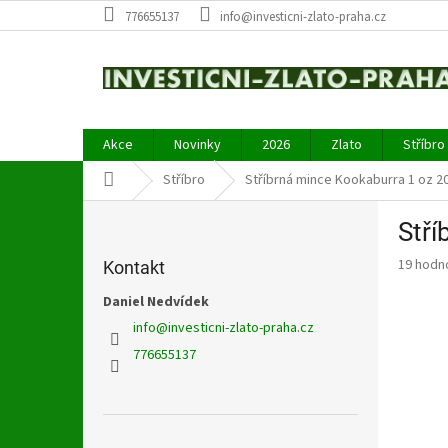
Přejít
776655137
info@investicni-zlato-praha.cz
na
obsah
Akce
Novinky
2026
Zlato
Stříbro
Domů
Stříbro
Stříbrná mince Kookaburra 1 oz 2
P
Stří
o
s
Průměr
19 hodn
Kontakt
t
hodnoce
r
Daniel Nedvídek
produkt
a
je
info
@
investicni-zlato-praha.cz
4,5
n
776655137
z
n
5
í
hvězdič
p
a
Přeskočit