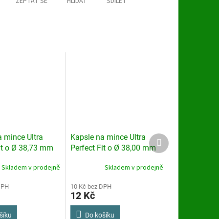
ZEPTAT SE
HLÍDAT
SDÍLET
 mince Ultra
Kapsle na mince Ultra
Další
produkt
it o Ø 38,73 mm
Perfect Fit o Ø 38,00 mm
Skladem v prodejně
Skladem v prodejně
DPH
10 Kč bez DPH
12 Kč
šíku
Do košíku