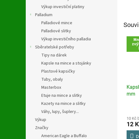
Výkup investiční platiny
Palladium
Palladiové mince
Souvi
Palladiové slitky
Výkup investičního palladia
Mn
zvý
Sběratelské potřeby
Tipy na dárek
Kapsle na mince a stojánky
Plastové kapsičky
Tuby, obaly
Kapsl
Masterbox
mm
Etuje na mince a slitky
Kazety na mince a slitky
Průmě
Váhy, lupy, šuplery...
hodno
produ
10 Kč 
Výkup
12 K
je
Značky
4,3
American Eagle a Buffalo
z
D