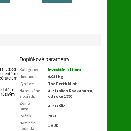
Doplňkové parametry
at. Již od
Kategorie
:
Investiční stříbro
edení 1 oz.
Hmotnost
:
0.031 kg
běratelům
Výrobce
:
The Perth Mint
e zlatém
Název série
Australian Kookaburra,
 různými
a pořadí:
:
od roku 1990
Země
Austrálie
původu
:
Ročník
:
2023
Nominální
1 AUD
hodnota
: