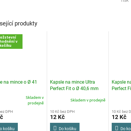
TISK
sející produkty
ožstevní
hodnění v
košíku
e na mince o Ø 41
Kapsle na mince Ultra
Kapsle na
Perfect Fit o Ø 40,6 mm
Perfect F
Skladem v
Skladem v prodejně
rné
prodejně
cení
ktu
bez DPH
10 Kč bez DPH
10 Kč bez 
č
12 Kč
12 Kč
o košíku
Do košíku
Do ko