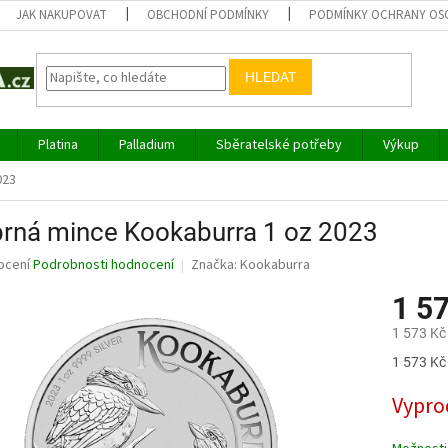
JAK NAKUPOVAT
OBCHODNÍ PODMÍNKY
PODMÍNKY OCHRANY OS
HLEDAT
Platina
Palladium
Sběratelské potřeby
Výkup
023
brná mince Kookaburra 1 oz 2023
né
ocení
Podrobnosti hodnocení
Značka:
Kookaburra
ní
1 5
u
1 573 Kč
Měrná
1 573 Kč 
cena:
ek.
Vypro