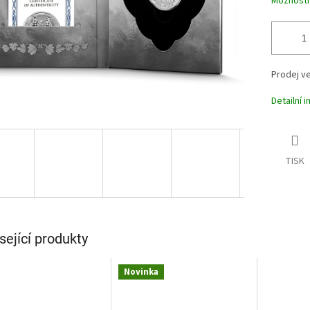
Možnosti
Prodej v
Detailní 
TISK
sející produkty
Novinka