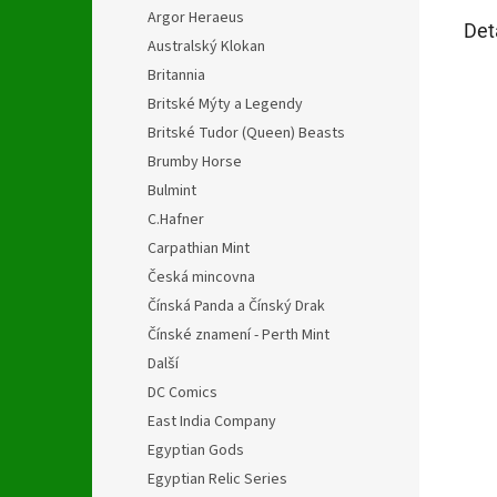
Argor Heraeus
Det
Australský Klokan
Britannia
Britské Mýty a Legendy
Britské Tudor (Queen) Beasts
Brumby Horse
Bulmint
C.Hafner
Carpathian Mint
Česká mincovna
Čínská Panda a Čínský Drak
Čínské znamení - Perth Mint
Další
DC Comics
East India Company
Egyptian Gods
Egyptian Relic Series