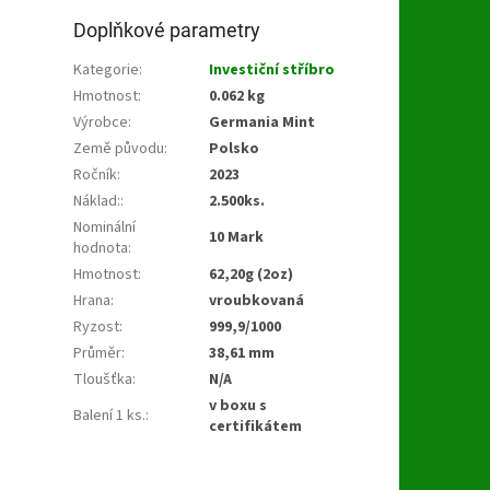
Doplňkové parametry
Kategorie
:
Investiční stříbro
Hmotnost
:
0.062 kg
Výrobce
:
Germania Mint
Země původu
:
Polsko
Ročník
:
2023
Náklad:
:
2.500ks.
Nominální
10 Mark
hodnota
:
Hmotnost
:
62,20g (2oz)
Hrana
:
vroubkovaná
Ryzost
:
999,9/1000
Průměr
:
38,61 mm
Tloušťka
:
N/A
v boxu s
Balení 1 ks.
:
certifikátem