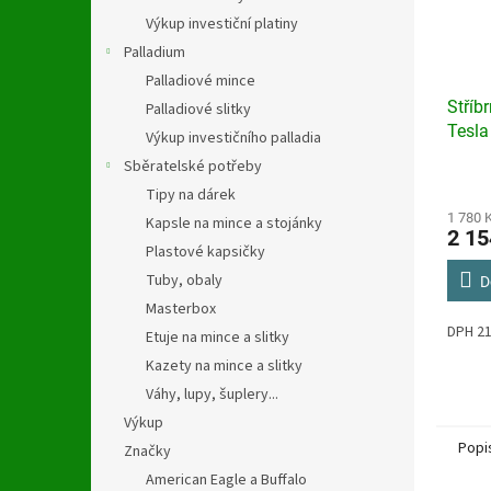
Výkup investiční platiny
Palladium
Palladiové mince
Stříb
Palladiové slitky
Tesla
Výkup investičního palladia
oz 2
Sběratelské potřeby
Průmě
Tipy na dárek
hodno
produ
1 780 
Kapsle na mince a stojánky
2 15
je
Plastové kapsičky
5,0
Tuby, obaly
z
D
5
Masterbox
hvězdi
DPH 
Etuje na mince a slitky
Kazety na mince a slitky
Váhy, lupy, šuplery...
Výkup
Popi
Značky
American Eagle a Buffalo