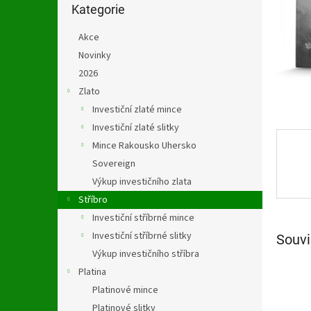
n
kategorie
Kategorie
e
l
Akce
Novinky
2026
Zlato
Investiční zlaté mince
Investiční zlaté slitky
Mince Rakousko Uhersko
Sovereign
Výkup investičního zlata
Stříbro
Investiční stříbrné mince
Investiční stříbrné slitky
Souvi
Výkup investičního stříbra
Platina
Platinové mince
Platinové slitky