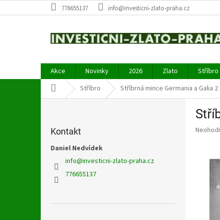
Přejít
776655137
info@investicni-zlato-praha.cz
na
obsah
Akce
Novinky
2026
Zlato
Stříbro
Domů
Stříbro
Stříbrná mince Germania a Galia 2
P
Stří
o
s
Průměr
Neohod
Kontakt
t
hodnoce
r
Daniel Nedvídek
produkt
a
je
info
@
investicni-zlato-praha.cz
0,0
n
776655137
z
n
5
í
hvězdič
p
a
Přeskočit