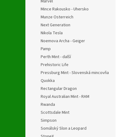
Marvel
Mince Rakousko - Uhersko
Munze Osterreich
Next Generation
Nikola Tesla
Noemova Archa - Geiger
Pamp
Perth Mint - další
Prehistoric Life
Pressburg Mint - Slovenská mincovňa
Quokka
Rectangular Dragon
Royal Australian Mint - RAM
Rwanda
Scottsdale Mint
Simpson
Somálský Slon a Leopard
StoneX