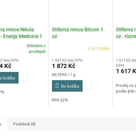
rná mince Nikola
Stříbrná mince Bitcoin 1
Stříbrná 
 - Energy Medicine 1
oz
oz - různ
026
Skladem v
1 až 2 týdny
rné
Průměrné
prodejně
cení
hodnocení
ktu
Kč bez DPH
1 547 Kč bez DPH
produktu
1 617 Kč be
4 Kč
1 872 Kč
DPH
je
1 617 
4,1
Měrná
60,19 Kč / 1 g
z
o košíku
cena:
5
Prodej ve 
Do košíku
ček.
hvězdiček.
podle §90 
21%
DPH 21%
s
Podobné (6)