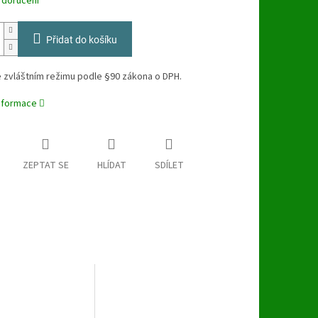
 doručení
Přidat do košíku
e zvláštním režimu podle §90 zákona o DPH.
informace
ZEPTAT SE
HLÍDAT
SDÍLET