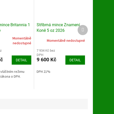
mince Britannia 1
Stříbrná mince Znamení
Další
é
Koně 5 oz 2026
produkt
Momentálně
Momentálně nedostupné
nedostupné
z
7 934 Kč bez
DPH
Kč
9 600 Kč
DETAIL
DETAIL
zvláštním režimu
DPH 21%
zákona o DPH.