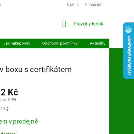
OBNÍCH ÚDAJŮ
CZK
Přihlášení
NÁKUPNÍ
Prázdný košík
KOŠÍK
Jak nakupovat
Obchodní podmínky
Aktuality
Kontakt
v boxu s certifikátem
22 Kč
 bez DPH
/ 1 g
em v prodejně