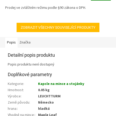
5,0
z
Prodej ve zvláštním režimu podle §90 zákona o DPH.
5
hvězdiček.
ZOBRAZIT VŠECHNY SOUVISEJÍCÍ PRODUKTY
Popis
Značka
Detailní popis produktu
Popis produktu není dostupný
Doplňkové parametry
Kategorie
:
Kapsle na mince a stojánky
Hmotnost
:
0.05 kg
Výrobce
:
LEUCHTTURM
Země původu
:
Německo
hrana:
:
hladká
Vhodné na mince:
:
Maple Leaf