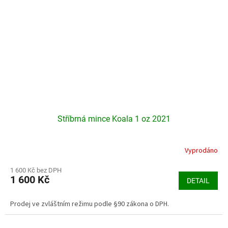
Stříbrná mince Koala 1 oz 2021
Vyprodáno
Průměrné
hodnocení
produktu
1 600 Kč bez DPH
1 600 Kč
je
DETAIL
5,0
z
Prodej ve zvláštním režimu podle §90 zákona o DPH.
5
hvězdiček.