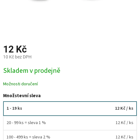
12 Kč
10 Kč bez DPH
Měrná
Skladem v prodejně
cena:
Možnosti doručení
Množstevní sleva
1 - 19 ks
12 Kč
/ ks
20 - 99 ks = sleva 1 %
12 Kč
/ ks
100 - 499 ks = sleva 2 %
12 Kč
/ ks