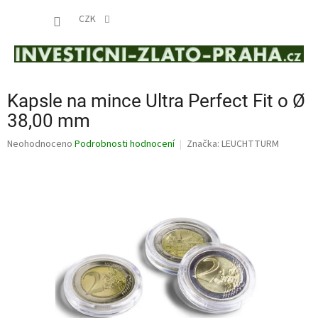
Přejít
NÁKUP
na
CZK
obsah
KOŠÍK
Kapsle na mince Ultra Perfect Fit o Ø
38,00 mm
Průměrné
Neohodnoceno
Podrobnosti hodnocení
Značka:
LEUCHTTURM
hodnocení
produktu
je
0,0
z
5
hvězdiček.