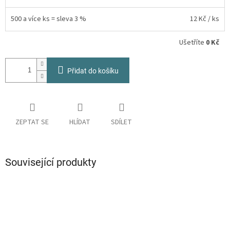
500 a více ks = sleva 3 %
12 Kč
/ ks
Ušetříte
0 Kč
Přidat do košíku
ZEPTAT SE
HLÍDAT
SDÍLET
Související produkty