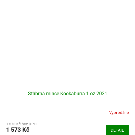
Stříbrná mince Kookaburra 1 oz 2021
Vyprodáno
Průměrné
hodnocení
produktu
1 573 Kč bez DPH
1 573 Kč
je
DETAIL