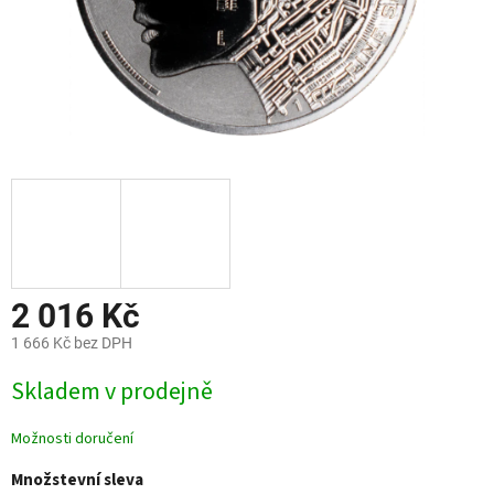
2 016 Kč
1 666 Kč bez DPH
Měrná
Skladem v prodejně
cena:
Možnosti doručení
Množstevní sleva