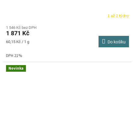
1 až 2 týdny
1 546 Kč bez DPH
1 871 Kč
Měrná
60,15 Kč / 1 g
Do košíku
cena:
DPH 21%
Novinka