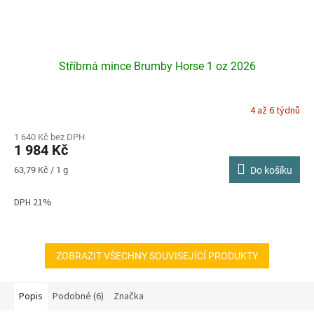
Stříbrná mince Brumby Horse 1 oz 2026
4 až 6 týdnů
1 640 Kč bez DPH
1 984 Kč
Měrná
63,79 Kč / 1 g
Do košíku
cena:
DPH 21%
ZOBRAZIT VŠECHNY SOUVISEJÍCÍ PRODUKTY
Popis
Podobné (6)
Značka