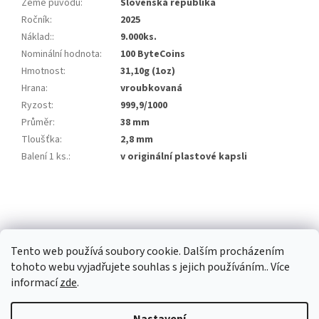
Země původu
:
Slovenská republika
Ročník
:
2025
Náklad:
:
9.000ks.
Nominální hodnota
:
100 ByteCoins
Hmotnost
:
31,10g (1oz)
Hrana
:
vroubkovaná
Ryzost
:
999,9/1000
Průměr
:
38 mm
Tloušťka
:
2,8 mm
Balení 1 ks.
:
v originální plastové kapsli
Z
á
p
a
Tento web používá soubory cookie. Dalším procházením
t
tohoto webu vyjadřujete souhlas s jejich používáním.. Více
í
informací
zde
.
Vytvořil Shoptet Premium