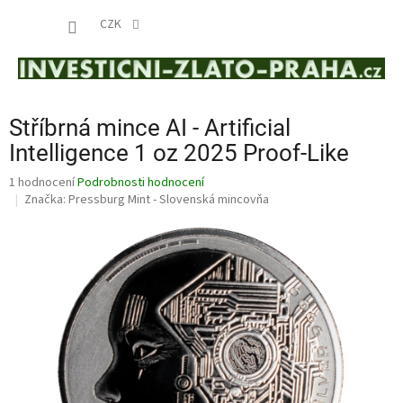
Přejít
NÁKUP
na
CZK
obsah
KOŠÍK
Stříbrná mince AI - Artificial
Intelligence 1 oz 2025 Proof-Like
Průměrné
1 hodnocení
Podrobnosti hodnocení
hodnocení
Značka:
Pressburg Mint - Slovenská mincovňa
produktu
je
5,0
z
5
hvězdiček.