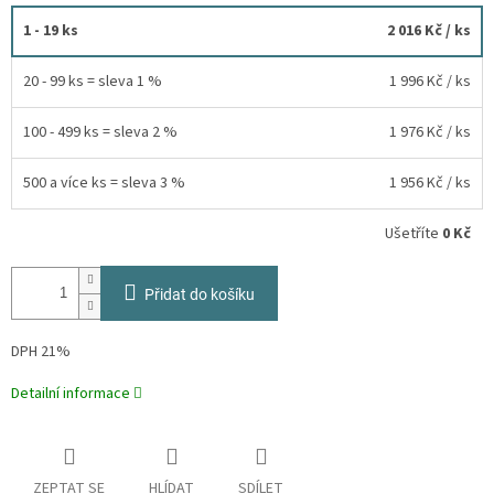
1 - 19 ks
2 016 Kč
/ ks
20 - 99 ks = sleva 1 %
1 996 Kč
/ ks
100 - 499 ks = sleva 2 %
1 976 Kč
/ ks
500 a více ks = sleva 3 %
1 956 Kč
/ ks
Ušetříte
0 Kč
Přidat do košíku
DPH 21%
Detailní informace
ZEPTAT SE
HLÍDAT
SDÍLET