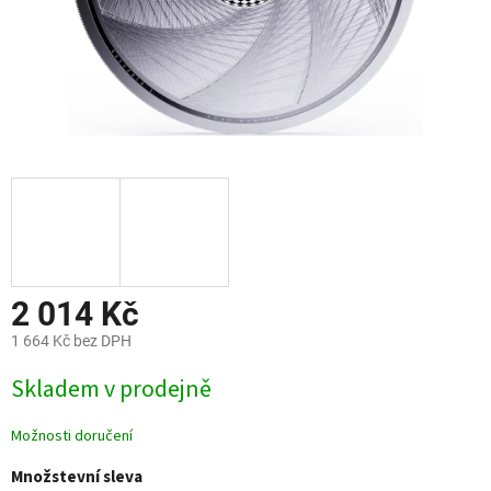
2 014 Kč
1 664 Kč bez DPH
Měrná
Skladem v prodejně
cena:
Možnosti doručení
Množstevní sleva