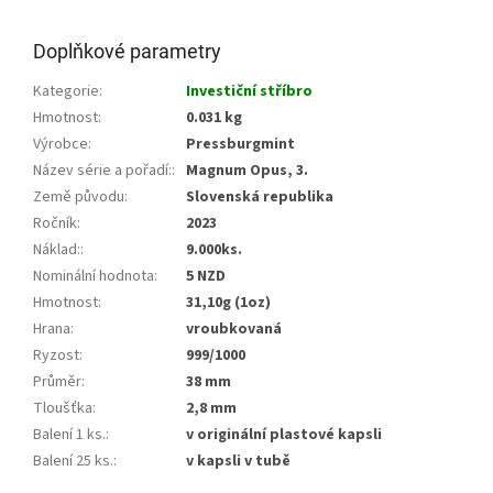
Doplňkové parametry
Kategorie
:
Investiční stříbro
Hmotnost
:
0.031 kg
Výrobce
:
Pressburgmint
Název série a pořadí:
:
Magnum Opus, 3.
Země původu
:
Slovenská republika
Ročník
:
2023
Náklad:
:
9.000ks.
Nominální hodnota
:
5 NZD
Hmotnost
:
31,10g (1oz)
Hrana
:
vroubkovaná
Ryzost
:
999/1000
Průměr
:
38 mm
Tloušťka
:
2,8 mm
Balení 1 ks.
:
v originální plastové kapsli
Balení 25 ks.
:
v kapsli v tubě