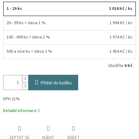
1 - 19 ks
2 014 Kč
/ ks
20 - 99 ks = sleva 1 %
1 994 Kč
/ ks
100 - 499 ks = sleva 2 %
1 974 Kč
/ ks
500 a více ks = sleva 3 %
1 954 Kč
/ ks
Ušetříte
0 Kč
Přidat do košíku
DPH 21%
Detailní informace
ZEPTAT SE
HLÍDAT
SDÍLET