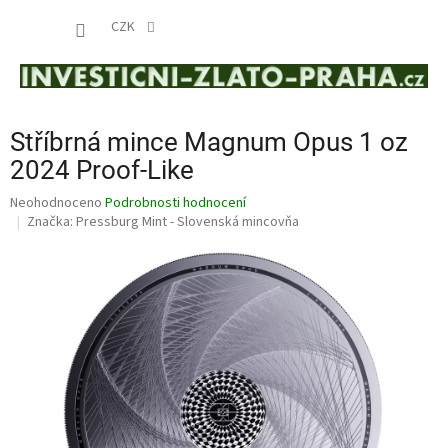
Přejít
NÁKUP
na
CZK
obsah
KOŠÍK
Stříbrná mince Magnum Opus 1 oz
2024 Proof-Like
Průměrné
Neohodnoceno
Podrobnosti hodnocení
hodnocení
Značka:
Pressburg Mint - Slovenská mincovňa
produktu
je
0,0
z
5
hvězdiček.