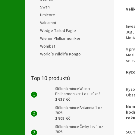
Swan
Veli
Umicore
Valcambi
Inves
Wedge Tailed Eagle
30g, 
Moti
Wiener Philharmoniker
Wombat
V pr
World’s Wildlife Kongo
Mezi 
se zv
Ryzo
Top 10 produktů
Stříbrná mince Wiener
Ryzo
Philharmoniker 1 oz - různé
Obsa
1 637 Kč
Nomi
Stříbrná mince Britannia 1 oz
hod
2026
roku
1 803 Kč
Stříbrná mince Český Lev 1 oz
2026
500 