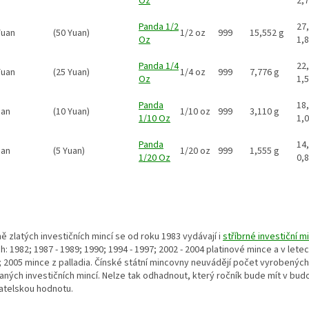
Oz
2,
Panda 1/2
27,
Yuan
(50 Yuan)
1/2 oz
999
15,552 g
Oz
1,
Panda 1/4
22,
Yuan
(25 Yuan)
1/4 oz
999
7,776 g
Oz
1,
Panda
18,
uan
(10 Yuan)
1/10 oz
999
3,110 g
1/10 Oz
1,
Panda
14,
uan
(5 Yuan)
1/20 oz
999
1,555 g
1/20 Oz
0,
 zlatých investičních mincí se od roku 1983 vydávají i
stříbrné investiční m
h: 1982; 1987 - 1989; 1990; 1994 - 1997; 2002 - 2004 platinové mince a v letec
; 2005 mince z palladia. Čínské státní mincovny neuvádějí počet vyrobených
aných investičních mincí. Nelze tak odhadnout, který ročník bude mít v bu
atelskou hodnotu.