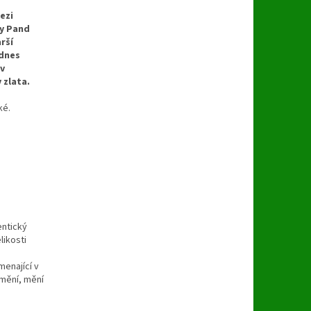
ezi
ky Pand
rší
 dnes
 v
 zlata.
ké.
entický
likosti
enající v
emění, mění