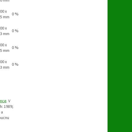
70 mm
00 x
0 %
85 mm
00 x
0 %
53 mm
00 x
0 %
05 mm
00 x
0 %
83 mm
ince
. V
h: 1989;
 a
doucnu