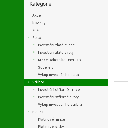
n
kategorie
Kategorie
e
l
Akce
Novinky
2026
Zlato
Investiční zlaté mince
Investiční zlaté slitky
Mince Rakousko Uhersko
Sovereign
Výkup investičního zlata
Stříbro
Investiční stříbrné mince
Investiční stříbrné slitky
Výkup investičního stříbra
Platina
Platinové mince
Platinové slitky