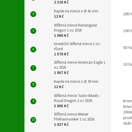
2 320 Kč
Kapsle na mince o Ø 41 mm
200 
12 Kč
Stříbrná mince Rectangular
Dragon 1 oz 2026
100 
1 880 Kč
Investiční stříbrné mince 1 oz -
50 Y
různé
1 578 Kč
Stříbrná mince American Eagle 1
10 Y
oz 2026
1 867 Kč
Kapsle na mince o Ø 39 mm
12 Kč
Stříbrná mince Tudor Beasts -
Royal Dragon 2 oz 2026
Kromě
3 805 Kč
letec
2004
Stříbrná mince Wiener
prod
Philharmoniker 1 oz 2026
sběr
1 827 Kč