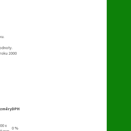
ku.
odnoty.
 roku 2000
změry
DPH
00 x
0 %