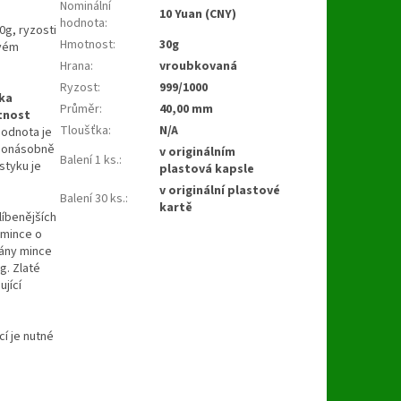
Nominální
10 Yuan (CNY)
hodnota
:
0g, ryzosti
Hmotnost
:
30g
ovém
Hrana
:
vroubkovaná
Ryzost
:
999/1000
ika
Průměr
:
40,00 mm
tnost
Tloušťka
:
N/A
odnota je
ohonásobně
v originálním
Balení 1 ks.
:
styku je
plastová kapsle
v originální plastové
Balení 30 ks.
:
kartě
líbenějších
 mince o
vány mince
g. Zlaté
ující
í je nutné