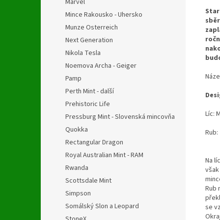
Marvel
Star
Mince Rakousko - Uhersko
sběr
Munze Osterreich
zapl
ročn
Next Generation
nako
Nikola Tesla
budo
Noemova Archa - Geiger
Náz
Pamp
Perth Mint - další
Desi
Prehistoric Life
Líc:
Pressburg Mint - Slovenská mincovňa
Quokka
Rub:
Rectangular Dragon
Royal Australian Mint - RAM
Na l
Rwanda
však 
minc
Scottsdale Mint
Rub 
Simpson
přek
Somálský Slon a Leopard
se v
Okra
StoneX