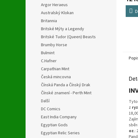
Argor Heraeus
3,0
z
D
Australský Klokan
5
Britannia
hvězdi
Britské Mýty a Legendy
Britské Tudor (Queen) Beasts
Brumby Horse
Bulmint
Popi
C.Hafner
Carpathian Mint
Česká mincovna
Det
Čínská Panda a Čínský Drak
IN
Čínské znamení - Perth Mint
Další
Tyto
z
ryz
DC Comics
18,0
East India Company
Zají
Egyptian Gods
sběr
oz
.:
Egyptian Relic Series
Pand