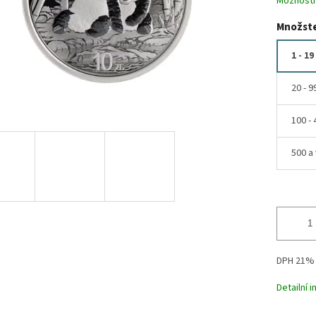
Možnosti
Množste
1 - 19
20 - 9
100 - 
500 a 
DPH 21%
Detailní 