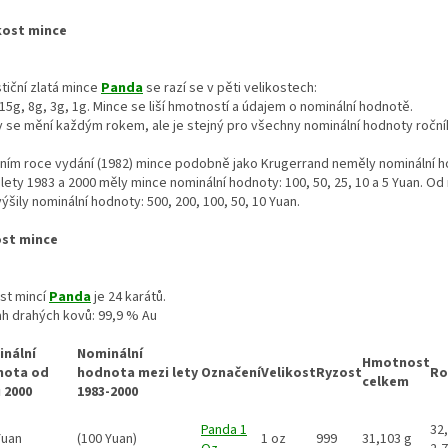
kost mince
tiční zlatá mince
Panda
se razí se v pěti velikostech:
15g, 8g, 3g, 1g. Mince se liší hmotností a údajem o nominální hodnotě.
v se mění každým rokem, ale je stejný pro všechny nominální hodnoty roční
vním roce vydání (1982) mince podobně jako Krugerrand neměly nominální h
lety 1983 a 2000 měly mince nominální hodnoty: 100, 50, 25, 10 a 5 Yuan. Od
ýšily nominální hodnoty: 500, 200, 100, 50, 10 Yuan.
st mince
st mincí
Panda
je 24 karátů.
h drahých kovů: 99,9 % Au
nální
Nominální
Hmotnost
nota od
hodnota mezi lety
Označení
Velikost
Ryzost
Ro
celkem
 2000
1983-2000
Panda 1
32,
Yuan
(100 Yuan)
1 oz
999
31,103 g