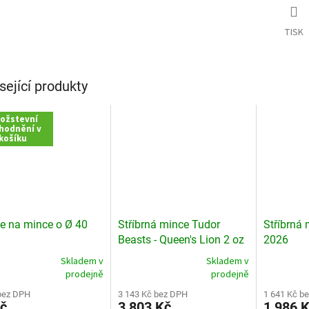
TISK
sející produkty
ožstevní
hodnění v
košíku
e na mince o Ø 40
Stříbrná mince Tudor
Stříbrná
Beasts - Queen's Lion 2 oz
2026
2026
Skladem v
Skladem v
rné
Průměrné
Průměrné
prodejně
prodejně
cení
hodnocení
hodnocení
ktu
bez DPH
produktu
3 143 Kč bez DPH
produktu
1 641 Kč b
č
3 803 Kč
1 986 
je
je