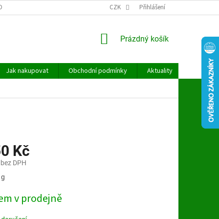
OBNÍCH ÚDAJŮ
CZK
Přihlášení
NÁKUPNÍ
Prázdný košík
KOŠÍK
Jak nakupovat
Obchodní podmínky
Aktuality
Kontakt
50 Kč
 bez DPH
 g
em v prodejně