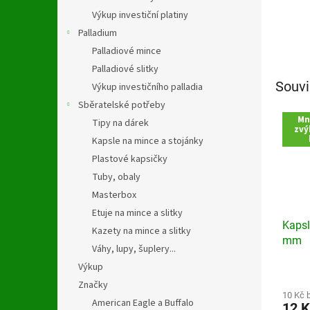
Výkup investiční platiny
Palladium
Palladiové mince
Palladiové slitky
Souvi
Výkup investičního palladia
Sběratelské potřeby
Mn
Tipy na dárek
zvý
Kapsle na mince a stojánky
Plastové kapsičky
Tuby, obaly
Masterbox
Etuje na mince a slitky
Kapsl
Kazety na mince a slitky
mm
Váhy, lupy, šuplery...
Výkup
Průmě
hodno
Značky
produ
10 Kč 
American Eagle a Buffalo
12 K
je