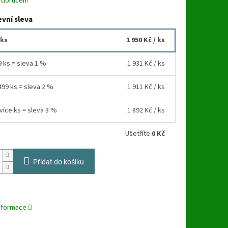
 doručení
vní sleva
 ks
1 950 Kč
/ ks
9 ks = sleva 1 %
1 931 Kč
/ ks
499 ks = sleva 2 %
1 911 Kč
/ ks
více ks = sleva 3 %
1 892 Kč
/ ks
Ušetříte
0 Kč
Přidat do košíku
informace