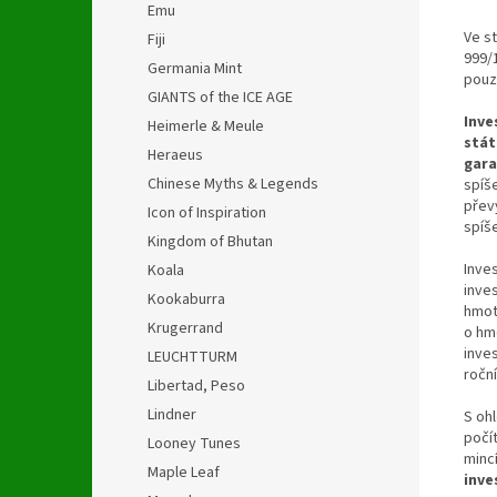
Emu
Ve st
Fiji
999/
Germania Mint
pouz
GIANTS of the ICE AGE
Inve
Heimerle & Meule
stát
Heraeus
gara
Chinese Myths & Legends
spíš
přev
Icon of Inspiration
spíš
Kingdom of Bhutan
Inves
Koala
inves
Kookaburra
hmot
Krugerrand
o hm
inves
LEUCHTTURM
roční
Libertad, Peso
Lindner
S oh
počí
Looney Tunes
minc
Maple Leaf
inve