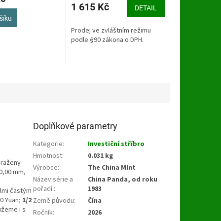
1 615 Kč
DETAIL
4,1
z
šíku
5
Prodej ve zvláštním režimu
hvězdiček.
podle §90 zákona o DPH.
Doplňkové parametry
Kategorie
:
Investiční stříbro
Hmotnost
:
0.031 kg
 raženy
Výrobce
:
The China MInt
10,00 mm,
Název série a
China Panda, od roku
pořadí:
:
1983
elmi častým
00 Yuan;
1/2
Země původu
:
Čína
ůžeme i s
Ročník
:
2026