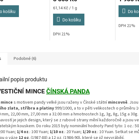
4,3
5,0
Měrná
61,14 Kč / 1 g
z
z
o košíku
Do ko
cena:
5
5
Do košíku
ček.
hvězdiček.
hvězdiček.
DPH 21%
DPH 21%
s
Podobné (6)
ailní popis produktu
VESTIČNÍ MINCE
ČÍNSKÁ PANDA
mince
s motivem pandy velké jsou raženy v Čínské státní
mincovně
. Jsou
ího zlata, stříbra a platiny
999/1000, a to v pěti velikostech o průměru 
0 mm, 22,00 mm, 27,00 mm a 32.00 mm a hmotnostech 1g, 3g, 8g, 15g a 30g.
mavostí je jejich design, který se z rubové strany mění každoročně a jsou v
atelským kouskem. Do roku 2015 byly nominální hodnoty Pand tyto: 1 oz.: 5
 200 Yuan;
1/4 oz
.: 100 Yuan;
1/10 oz
.: 20 Yuan;
1/20 oz
.: 10 Yuan. Setkat se m
ou o váze
12 oz
. (1987-88) a 12 oz. (1986-90), které se již nevyrábějí.