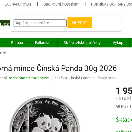
JAK NAKUPOVAT
OBCHODNÍ PODMÍNKY
PODMÍNKY OCHRANY OS
HLEDAT
Platina
Palladium
Sběratelské potřeby
Výkup
2026
brná mince Čínská Panda 30g 2026
né
cení
Podrobnosti hodnocení
Značka:
Čínská Panda a Čínský Drak
ní
1 9
u
1 612 Kč
Měrná
65 Kč / 1
cena:
ek.
Sklad