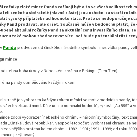
ší ročníky zlaté mince Panda začínají být a to ve všech velikostech m
ateli ceněné a sběratelé (hlavně z Asie) jsou ochotní za starší roční
atit vysoký příplatek nad hodnotu zlata. Proto se nedoporučuje sta
íky Pand prodávat, ale držet. Současně může v budoucnu platit, že
upené aktuální ročníky Pand za aktuální cenu investičního zlata, se
ucnu také mohou zhodnocovat více, než bude potenciální růst ceny
ev
Panda
je odvozen od čínského národního symbolu - medvídka pandy vel
gn mince
 Modlitebna boha úrody v Nebeském chrámu v Pekingu (Tien Tien)
 Téma pandy obměňováno každým rokem
ícní straně je vyobrazen každým rokem měnící se motiv medvídka pandy, id
u všech velikostí mincí. Dále údaj o nominální hodnotě, ryzosti „Au 999“ a ve
e.
mince zdobí vyobrazení nebeského chrámu – národní symbol Číny, text znam
ladu „Čínská lidová republika“, vespod letopočet. Vyobrazení chrámu se n
zhled vnějšího prstenu kolem chrámu: 1982 - 1991; 1991 - 1999; od roku 2000
j mince je rýhovaný.