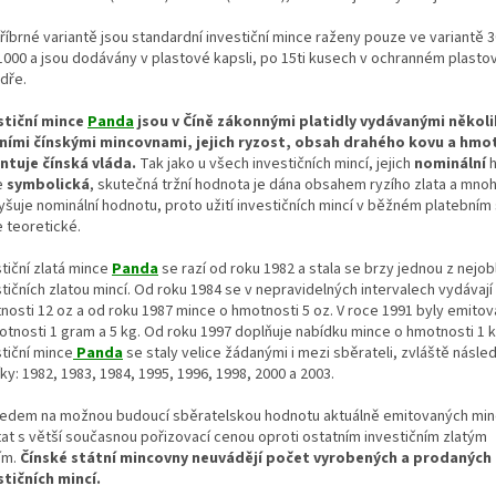
říbrné variantě jsou standardní investiční mince raženy pouze ve variantě 3
1000 a jsou dodávány v plastové kapsli, po 15ti kusech v ochranném plast
dře.
stiční mince
Panda
jsou v Číně zákonnými platidly vydávanými někol
ními čínskými mincovnami, jejich ryzost, obsah drahého kovu a hmo
ntuje čínská vláda.
Tak jako u všech investičních mincí, jejich
nominální
h
e
symbolická
, skutečná tržní hodnota je dána obsahem ryzího zlata a mn
yšuje nominální hodnotu, proto užití investičních mincí v běžném platebním 
e teoretické.
tiční zlatá mince
Panda
se razí od roku 1982 a stala se brzy jednou z nejob
tičních zlatou mincí. Od roku 1984 se v nepravidelných intervalech vydávají
nosti 12 oz a od roku 1987 mince o hmotnosti 5 oz. V roce 1991 byly emito
otnosti 1 gram a 5 kg. Od roku 1997 doplňuje nabídku mince o hmotnosti 1 k
tiční mince
Panda
se staly velice žádanými i mezi sběrateli, zvláště násled
ky: 1982, 1983, 1984, 1995, 1996, 1998, 2000 a 2003.
ledem na možnou budoucí sběratelskou hodnotu aktuálně emitovaných minc
tat s větší současnou pořizovací cenou oproti ostatním investičním zlatým
ím.
Čínské státní mincovny neuvádějí počet vyrobených a prodaných
stičních mincí.