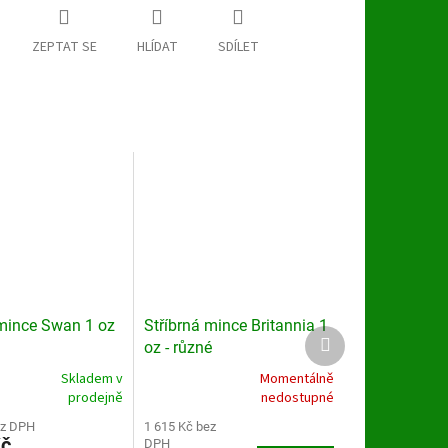
ZEPTAT SE
HLÍDAT
SDÍLET
 mince Swan 1 oz
Stříbrná mince Britannia 1
Další
oz - různé
produkt
Skladem v
Momentálně
Průměrné
prodejně
nedostupné
hodnocení
ez DPH
produktu
1 615 Kč bez
Kč
DPH
je