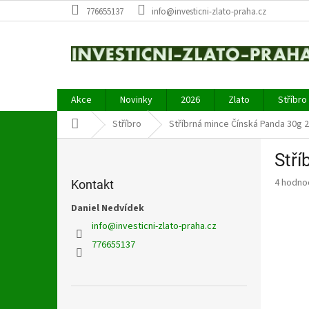
Přejít
776655137
info@investicni-zlato-praha.cz
na
obsah
Akce
Novinky
2026
Zlato
Stříbro
Domů
Stříbro
Stříbrná mince Čínská Panda 30g 
P
Stří
o
s
Průměr
4 hodno
Kontakt
t
hodnoce
r
Daniel Nedvídek
produkt
a
je
info
@
investicni-zlato-praha.cz
4,8
n
776655137
z
n
5
í
hvězdič
p
a
Přeskočit