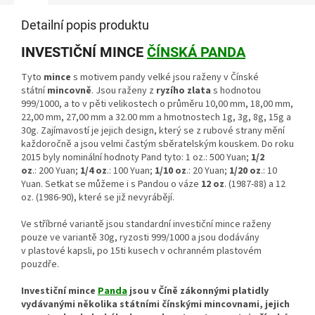
Detailní popis produktu
INVESTIČNÍ MINCE
ČÍNSKÁ PANDA
Tyto
mince
s motivem pandy velké jsou raženy v Čínské
státní
mincovně
. Jsou raženy z
ryzího zlata
s hodnotou
999/1000, a to v pěti velikostech o průměru 10,00 mm, 18,00 mm,
22,00 mm, 27,00 mm a 32.00 mm a hmotnostech 1g, 3g, 8g, 15g a
30g. Zajímavostí je jejich design, který se z rubové strany mění
každoročně a jsou velmi častým sběratelským kouskem. Do roku
2015 byly nominální hodnoty Pand tyto: 1 oz.: 500 Yuan;
1/2
oz
.: 200 Yuan;
1/4 oz
.: 100 Yuan;
1/10 oz
.: 20 Yuan;
1/20 oz
.: 10
Yuan. Setkat se můžeme i s Pandou o váze
12 oz
. (1987-88) a 12
oz. (1986-90), které se již nevyrábějí.
Ve stříbrné variantě jsou standardní investiční mince raženy
pouze ve variantě 30g, ryzosti 999/1000 a jsou dodávány
v plastové kapsli, po 15ti kusech v ochranném plastovém
pouzdře.
Investiční mince
Panda
jsou v Číně zákonnými platidly
vydávanými několika státními čínskými mincovnami, jejich