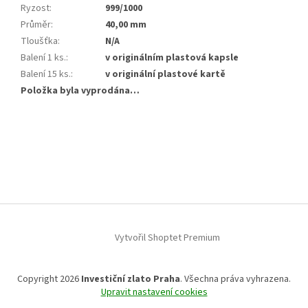
Ryzost
:
999/1000
Průměr
:
40,00 mm
Tloušťka
:
N/A
Balení 1 ks.
:
v originálním plastová kapsle
Balení 15 ks.
:
v originální plastové kartě
Položka byla vyprodána…
Z
á
p
a
t
í
Vytvořil Shoptet Premium
Copyright 2026
Investiční zlato Praha
. Všechna práva vyhrazena.
Upravit nastavení cookies