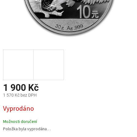
1 900 Kč
1 570 Kč bez DPH
Měrná
Vyprodáno
cena:
Možnosti doručení
Položka byla vyprodána…