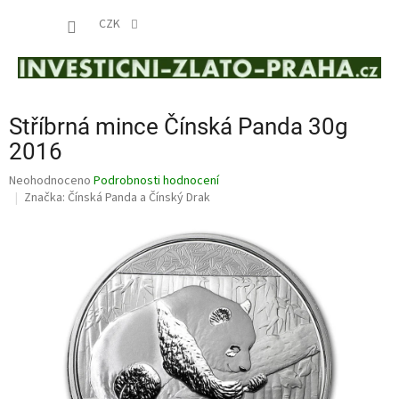
Přejít
NÁKUP
na
CZK
obsah
KOŠÍK
Stříbrná mince Čínská Panda 30g
2016
Průměrné
Neohodnoceno
Podrobnosti hodnocení
hodnocení
Značka:
Čínská Panda a Čínský Drak
produktu
je
0,0
z
5
hvězdiček.