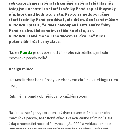
velikostech mezi sběrateli ceněné a sběratelé (hlavně z
Asie) jsou ochotní za starší ročníky Pand zaplatit vysoký
příplatek nad hodnotu zlata. Proto se nedoporučuje
starší ročníky Pand prodávat, ale držet. Současně může v
budoucnu platit, že dnes nakoupené aktuální ročníky
Pand za aktuální cenu investičního zlata, se v
budoucnu také mohou zhodnocovat více, než bude
potenciální růst ceny zlata.
Název
Panda
je odvozen od čínského národního symbolu -
medvídka pandy velké.
Design mince
Líc: Modlitebna boha úrody v Nebeském chrámu v Pekingu (Tien
Tien)
Rub: Téma pandy obměňováno každým rokem
Na lícní straně je vyobrazen každým rokem měnící se motiv
medvídka pandy, identický však u všech velikostí mincí. Dále
údaj o nominální hodnotě, ryzosti „Au 999“ a velikosti mince.