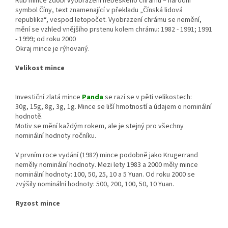
Rub mince zdobí vyobrazení nebeského chrámu – národní
symbol Číny, text znamenající v překladu „Čínská lidová
republika“, vespod letopočet. Vyobrazení chrámu se nemění,
mění se vzhled vnějšího prstenu kolem chrámu: 1982 - 1991; 1991
- 1999; od roku 2000
Okraj mince je rýhovaný.
Velikost mince
Investiční zlatá mince
Panda
se razí se v pěti velikostech:
30g, 15g, 8g, 3g, 1g. Mince se liší hmotností a údajem o nominální
hodnotě.
Motiv se mění každým rokem, ale je stejný pro všechny
nominální hodnoty ročníku.
V prvním roce vydání (1982) mince podobně jako Krugerrand
neměly nominální hodnoty. Mezi lety 1983 a 2000 měly mince
nominální hodnoty: 100, 50, 25, 10 a 5 Yuan. Od roku 2000 se
zvýšily nominální hodnoty: 500, 200, 100, 50, 10 Yuan.
Ryzost mince