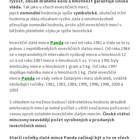
ryzost, obsah drahého kovu a hmotnost garantuje čínská
vláda.
Tak jako u všech investičních mincí,
jejich
nominální
hodnota je spíše
symbolická
, skutečná tržní
hodnota je dána obsahem ryzího zlata a mnohonásobně
převyšuje nominální hodnotu, proto užití investičních mincí v
běžném platebním styku je spíše teoretické.
Investiční zlatá mince
Panda
se razí od roku 1982 a stala se brzy
jednou z nejoblíbenějších investičních zlatou mincí. Od roku 1984
se v nepravidelných intervalech vydávají mince o hmotnosti 12
oz a od roku 1987 mince o hmotnosti 5 oz. V roce 1991 byly
emitovány mince o hmotnosti 1 gram a 5 kg. Od roku 1997
doplňuje nabídku mince o hmotnosti 1 kg. Zlaté investiční
mince
Panda
se staly velice žádanými i mezi sběrateli, zvláště
následující ročníky: 1982, 1983, 1984, 1995, 1996, 1998, 2000 a
2003.
S ohledem na možnou budoucí sběratelskou hodnotu aktuálně
emitovaných mincí je nutné počítat s větší současnou pořizovací
cenou oproti ostatním investičním zlatým mincím.
Čínské státní
mincovny neuvádějí počet vyrobených a prodaných
investičních mincí.
Starší ročníky zlaté mince Panda začínají být a to ve všech