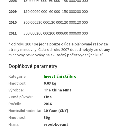
2008
150 000
60 000
60 000
150 000
200 000
2009
150 000
60 000
60 000
150 000
200 000
2010
300 000
120 000
120 000
120 000
120 000
2011
500 000
200 000
200 000
600 000
600 000
* od roku 2007 se jedná pouze o údaje plánované ražby ze
strany mincovny. Čísla od roku 2007 dosud nebyly ze strany
mincovny revidovány na skutečný počet vydaných kusů.
Doplňkové parametry
Kategorie
:
Investiční stříbro
Hmotnost
:
0.03 kg
Výrobce
:
The China MInt
Země původu
:
Čína
Ročník
:
2016
Nominální hodnota
:
10 Yuan (CNY)
Hmotnost
:
30g
Hrana
:
vroubkovaná