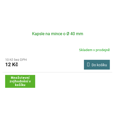
Kapsle na mince o Ø 40 mm
Skladem v prodejně
Průměrné
hodnocení
produktu
10 Kč bez DPH
12 Kč
je
Do košíku
3,0
z
Množstevní
5
zvýhodnění v
hvězdiček.
košíku