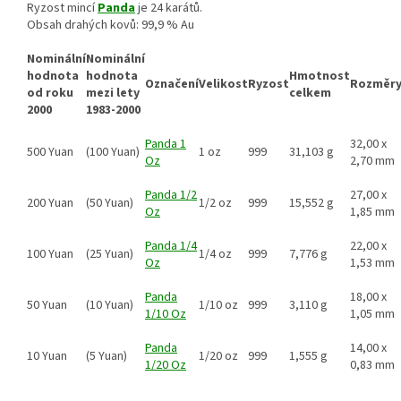
Ryzost mincí
Panda
je 24 karátů.
Obsah drahých kovů: 99,9 % Au
Nominální
Nominální
hodnota
hodnota
Hmotnost
Označení
Velikost
Ryzost
Rozměr
od roku
mezi lety
celkem
2000
1983-2000
Panda 1
32,00 x
500 Yuan
(100 Yuan)
1 oz
999
31,103 g
Oz
2,70 mm
Panda 1/2
27,00 x
200 Yuan
(50 Yuan)
1/2 oz
999
15,552 g
Oz
1,85 mm
Panda 1/4
22,00 x
100 Yuan
(25 Yuan)
1/4 oz
999
7,776 g
Oz
1,53 mm
Panda
18,00 x
50 Yuan
(10 Yuan)
1/10 oz
999
3,110 g
1/10 Oz
1,05 mm
Panda
14,00 x
10 Yuan
(5 Yuan)
1/20 oz
999
1,555 g
1/20 Oz
0,83 mm