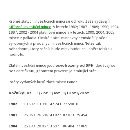
Kromě zlatých investičních mincí se od roku 1983 vydávají i
stříbrné investiční mince
. V letech: 1982; 1987 - 1989; 1990; 1994 -
1997; 2002 - 2004 platinové mince a v letech: 1989; 2004; 2005
mince z palladia. Čínské státní mincovny neuvádějí počet
vyrobených a prodaných investičních mincí. Nelze tak
odhadnout, který ročník bude mít v budoucnu sběratelskou
hodnotu.
Zlaté investiční mince jsou
osvobozeny od DPH
, dodávají se
bez certifikátu, garantem pravosti je emitující stát.
Počty vydaných kusů zlaté mince Panda
Ročníky
1 oz
1/2 oz
1/4oz
1/10 oz
1/20 oz
1982
13 532
13 391
42 243
77 598
0
1983
25 363
26 596
43 827
82 013
75 454
1984
25 183
20 057
3 597
86 404
77 869