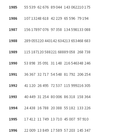
1985
55 539
62 676
89 044
143 062
210 175
1986
107 132
48 618
42 229
65 596
79 194
1987
156 178
97 076
97 358
134 598
133 088
1988
289 055
220 443
142 634
213 653
468 683
1989
115 187
120 588
221 688
89 058
268 738
1990
53 898
35 091
31 148
216 546
348 246
1991
36 367
32 717
54 548
81 792
206 254
1992
41 120
26 495
72 537
115 999
216 305
1993
40 449
31 254
80 006
86 318
158 364
1994
24 438
16 788
20 388
55 182
133 226
1995
17 412
11 749
13 710
45 007
97 910
1996
22 009
13 849
17 589
57 203
145 347