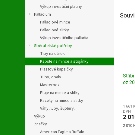
Výkup investiční platiny
Palladium
Souvi
Palladiové mince
Palladiové slitky
Výkup investičního palladia
Sběratelské potřeby
Tipy na dárek
Kapsle na mince a stojánky
Plastové kapsičky
Stříb
Tuby, obaly
oz 2
Masterbox
Etuje na mince a slitky
Průmě
Kazety na mince a slitky
hodno
produ
1 661 
Váhy, lupy, šuplery...
DPH
je
2 01
Výkup
3,9
z
Značky
Měrná
2 010 K
5
cena:
American Eagle a Buffalo