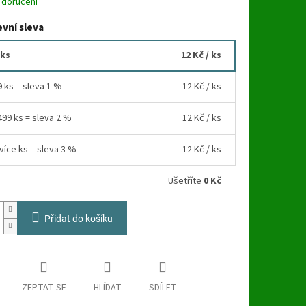
 doručení
vní sleva
 ks
12 Kč
/ ks
9 ks = sleva 1 %
12 Kč
/ ks
499 ks = sleva 2 %
12 Kč
/ ks
více ks = sleva 3 %
12 Kč
/ ks
Ušetříte
0 Kč
Přidat do košíku
ZEPTAT SE
HLÍDAT
SDÍLET