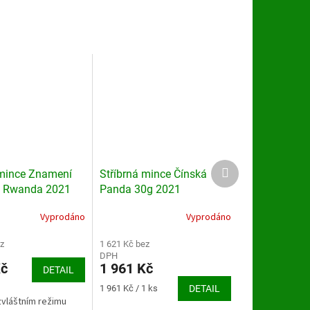
Další
 mince Znamení
Stříbrná mince Čínská
produkt
z Rwanda 2021
Panda 30g 2021
Vyprodáno
Vyprodáno
Průměrné
hodnocení
z
produktu
1 621 Kč bez
DPH
je
Kč
1 961 Kč
DETAIL
3,0
z
Měrná
1 961 Kč / 1 ks
DETAIL
5
cena:
zvláštním režimu