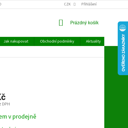
OBNÍCH ÚDAJŮ
CZK
Přihlášení
NÁKUPNÍ
Prázdný košík
KOŠÍK
Jak nakupovat
Obchodní podmínky
Aktuality
Kontakt
Kč
z DPH
em v prodejně