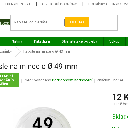
JAK NAKUPOVAT
OBCHODNÍ PODMÍNKY
PODMÍNKY OCHRANY OS
HLEDAT
Platina
Palladium
Sběratelské potřeby
Výkup
tojánky
Kapsle na mince o Ø 49 mm
sle na mince o Ø 49 mm
žstevní
Průměrné
Neohodnoceno
Podrobnosti hodnocení
Značka:
Lindner
odnění v
ošíku
hodnocení
produktu
12 
je
0,0
10 Kč be
z
5
Měrná
Sklad
hvězdiček.
cena: