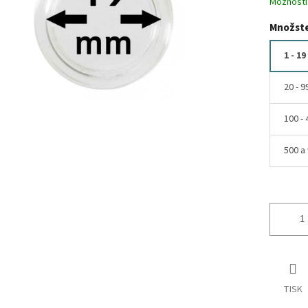
Možnosti
Množste
1 - 19
20 - 9
100 - 
500 a 
TISK