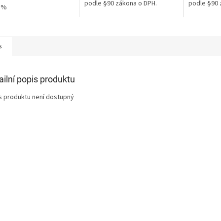
ček.
podle §90 zákona o DPH.
podle §90 
1%
s
ailní popis produktu
s produktu není dostupný