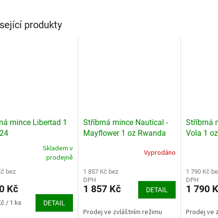
sející produkty
rná mince Libertad 1
Stříbrná mince Nautical -
Stříbrná
024
Mayflower 1 oz Rwanda
Vola 1 o
2020
Skladem v
Vyprodáno
rné
prodejně
cení
ktu
Kč bez
1 857 Kč bez
1 790 Kč be
DPH
DPH
0 Kč
1 857 Kč
1 790 
DETAIL
č / 1 ks
DETAIL
Prodej ve zvláštním režimu
Prodej ve 