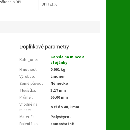
hvězdiček.
zákona o DPH.
DPH 21%
Doplňkové parametry
Kapsle na mince a
Kategorie
:
stojánky
Hmotnost
:
0.001 kg
Výrobce
:
Lindner
Země původu
:
Německo
Tloušťka
:
3,17 mm
Průměr
:
55,00 mm
Vhodné na
o Ø do 48,9 mm
mince:
:
Materiál
:
Polystyrol
Balení 1 ks.
:
samostatně