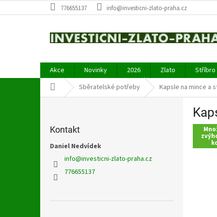
Přejít
776655137
info@investicni-zlato-praha.cz
na
obsah
Akce
Novinky
2026
Zlato
Stříbro
Domů
Sběratelské potřeby
Kapsle na mince a s
P
Kap
o
s
Kontakt
Mno
t
zvýh
k
r
Daniel Nedvídek
a
info
@
investicni-zlato-praha.cz
n
776655137
n
í
p
a
Přeskočit