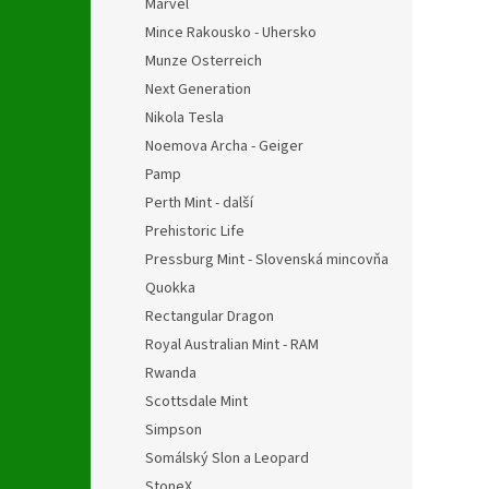
Marvel
Mince Rakousko - Uhersko
Munze Osterreich
Next Generation
Nikola Tesla
Noemova Archa - Geiger
Pamp
Perth Mint - další
Prehistoric Life
Pressburg Mint - Slovenská mincovňa
Quokka
Rectangular Dragon
Royal Australian Mint - RAM
Rwanda
Scottsdale Mint
Simpson
Somálský Slon a Leopard
StoneX