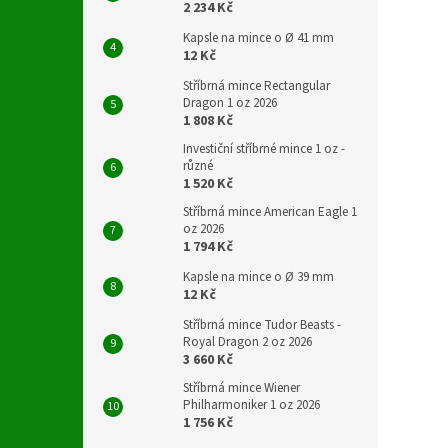
2 234 Kč
Kapsle na mince o Ø 41 mm
12 Kč
Stříbrná mince Rectangular
Dragon 1 oz 2026
1 808 Kč
Investiční stříbrné mince 1 oz -
různé
1 520 Kč
Stříbrná mince American Eagle 1
oz 2026
1 794 Kč
Kapsle na mince o Ø 39 mm
12 Kč
Stříbrná mince Tudor Beasts -
Royal Dragon 2 oz 2026
3 660 Kč
Stříbrná mince Wiener
Philharmoniker 1 oz 2026
1 756 Kč