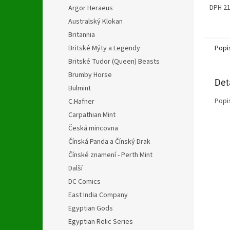
hvězdi
DPH 2
Argor Heraeus
Australský Klokan
Britannia
Popi
Britské Mýty a Legendy
Britské Tudor (Queen) Beasts
Brumby Horse
Det
Bulmint
Popi
C.Hafner
Carpathian Mint
Česká mincovna
Čínská Panda a Čínský Drak
Čínské znamení - Perth Mint
Další
DC Comics
East India Company
Egyptian Gods
Egyptian Relic Series