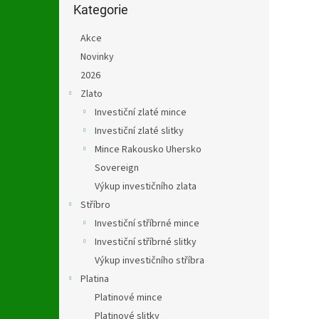
n
kategorie
Kategorie
e
l
Akce
Novinky
2026
Zlato
Investiční zlaté mince
Investiční zlaté slitky
Mince Rakousko Uhersko
Sovereign
Výkup investičního zlata
Stříbro
Investiční stříbrné mince
Investiční stříbrné slitky
Výkup investičního stříbra
Platina
Platinové mince
Platinové slitky