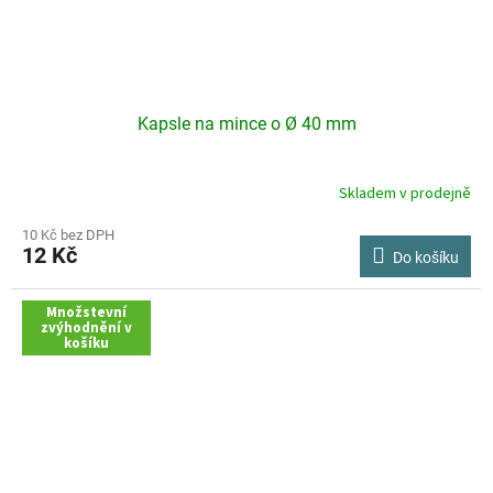
Kapsle na mince o Ø 40 mm
Skladem v prodejně
Průměrné
hodnocení
produktu
10 Kč bez DPH
12 Kč
je
Do košíku
3,0
z
Množstevní
5
zvýhodnění v
hvězdiček.
košíku