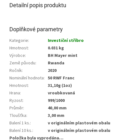
Detailní popis produktu
Doplňkové parametry
Kategorie
:
Investiční stříbro
Hmotnost
:
0.031 kg
Výrobce
:
BH Mayer mint
Země původu
:
Rwanda
Ročník
:
2020
Nominální hodnota
:
50 RWF Franc
Hmotnost
:
31,10g (1oz)
Hrana
:
vroubkovaná
Ryzost
:
999/1000
Průměr
:
40,00 mm
Tloušťka
:
3,00 mm
Balení 1 ks.
:
v originálním plastovém obalu
Balení 10 ks.
:
v originálním plastovém obalu
Položka byla vyprodána…