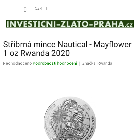
Přejít
NÁKUP
na
CZK
obsah
KOŠÍK
Stříbrná mince Nautical - Mayflower
1 oz Rwanda 2020
Průměrné
Neohodnoceno
Podrobnosti hodnocení
Značka:
Rwanda
hodnocení
produktu
je
0,0
z
5
hvězdiček.