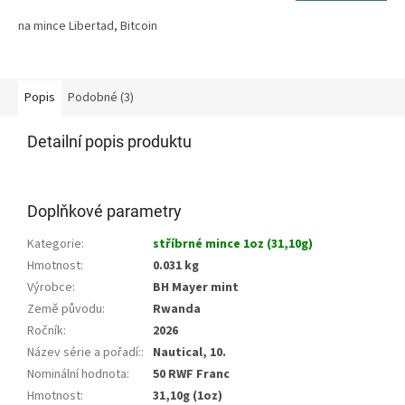
na mince Libertad, Bitcoin
Popis
Podobné (3)
Detailní popis produktu
Doplňkové parametry
Kategorie
:
stříbrné mince 1oz (31,10g)
Hmotnost
:
0.031 kg
Výrobce
:
BH Mayer mint
Země původu
:
Rwanda
Ročník
:
2026
Název série a pořadí:
:
Nautical, 10.
Nominální hodnota
:
50 RWF Franc
Hmotnost
:
31,10g (1oz)