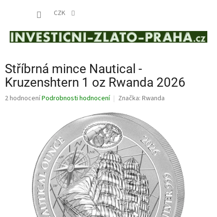
Přejít
NÁKUP
na
CZK
obsah
KOŠÍK
Stříbrná mince Nautical -
Kruzenshtern 1 oz Rwanda 2026
Průměrné
2 hodnocení
Podrobnosti hodnocení
Značka:
Rwanda
hodnocení
produktu
je
5,0
z
5
hvězdiček.