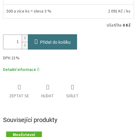
500 a více ks = sleva 3 %
2 091 Kč
/ ks
Ušetříte
0 Kč
Přidat do košíku
DPH 21%
Detailní informace
ZEPTAT SE
HLÍDAT
SDÍLET
Související produkty
Množstevní