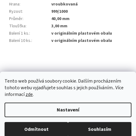
Hrana
:
vroubkovaná
Ryzost
:
999/1000
Průměr
:
40,00 mm
Tloušťka
:
3,00 mm
Balení 1 ks.
:
v originálním plastovém obalu
Balení 10 ks.
:
v originálním plastovém obalu
Z
á
p
a
Tento web používá soubory cookie. Dalším procházením
t
tohoto webu vyjadřujete souhlas s jejich používáním.. Více
í
informací
zde
.
Vytvořil Shoptet Premium
Nastavení
Copyright 2026
Investiční zlato Praha
. Všechna práva vyhrazena.
Běžná otevírací doba: Pondělí: 8:30 - 16:00 Úterý: 9:00 -17:00 Středa: 8:30
Odmítnout
Souhlasím
Upravit nastavení cookies
- 16:00 Čtvrtek: zavřeno Pátek: zavřeno