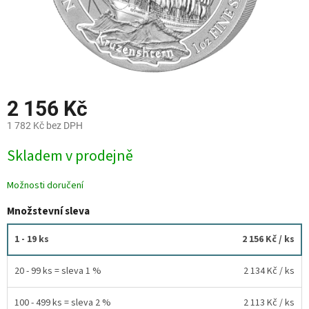
2 156 Kč
1 782 Kč bez DPH
Měrná
Skladem v prodejně
cena:
Možnosti doručení
Množstevní sleva
1 - 19 ks
2 156 Kč
/ ks
20 - 99 ks = sleva 1 %
2 134 Kč
/ ks
100 - 499 ks = sleva 2 %
2 113 Kč
/ ks