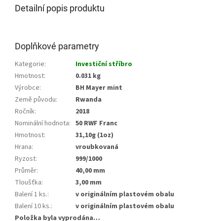
Detailní popis produktu
Doplňkové parametry
Kategorie
:
Investiční stříbro
Hmotnost
:
0.031 kg
Výrobce
:
BH Mayer mint
Země původu
:
Rwanda
Ročník
:
2018
Nominální hodnota
:
50 RWF Franc
Hmotnost
:
31,10g (1oz)
Hrana
:
vroubkovaná
Ryzost
:
999/1000
Průměr
:
40,00 mm
Tloušťka
:
3,00 mm
Balení 1 ks.
:
v originálním plastovém obalu
Balení 10 ks.
:
v originálním plastovém obalu
Položka byla vyprodána…