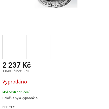
2 237 Kč
1 849 Kč bez DPH
Měrná
Vyprodáno
cena:
Možnosti doručení
Položka byla vyprodána…
DPH 21%