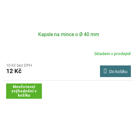
Kapsle na mince o Ø 40 mm
Skladem v prodejně
Průměrné
hodnocení
produktu
10 Kč bez DPH
12 Kč
je
Do košíku
3,0
z
Množstevní
5
zvýhodnění v
hvězdiček.
košíku