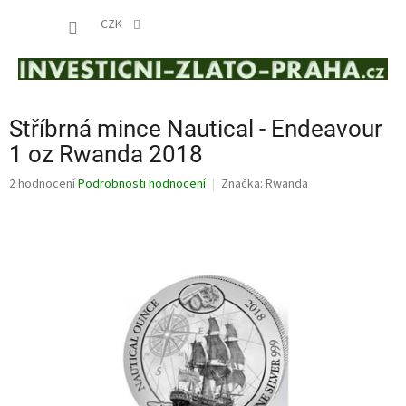
Přejít
NÁKUP
na
CZK
obsah
KOŠÍK
Stříbrná mince Nautical - Endeavour
1 oz Rwanda 2018
Průměrné
2 hodnocení
Podrobnosti hodnocení
Značka:
Rwanda
hodnocení
produktu
je
5,0
z
5
hvězdiček.