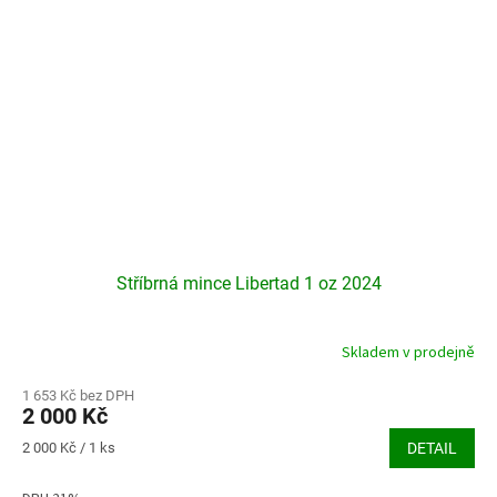
Stříbrná mince Libertad 1 oz 2024
Skladem v prodejně
Průměrné
hodnocení
produktu
1 653 Kč bez DPH
2 000 Kč
je
3,9
Měrná
2 000 Kč / 1 ks
DETAIL
z
cena:
5