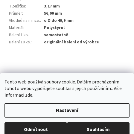
Tloušťka
:
3,17 mm
Průměr
:
56,00 mm
Vhodné na mince:
:
o Ø do 49,9 mm
Materiál
:
Polystyrol
Balení 1 ks.
:
samostatně
Balení 10 ks.
:
originální balení od výrobce
Z
á
p
a
Tento web používá soubory cookie. Dalším procházením
t
tohoto webu vyjadřujete souhlas s jejich používáním.. Více
í
informací
zde
.
Vytvořil Shoptet Premium
Nastavení
Copyright 2026
Investiční zlato Praha
. Všechna práva vyhrazena.
Běžná otevírací doba: Pondělí: 8:30 - 16:00 Úterý: 9:00 -17:00 Středa: 8:30
Odmítnout
Souhlasím
Upravit nastavení cookies
- 16:00 Čtvrtek: zavřeno Pátek: zavřeno