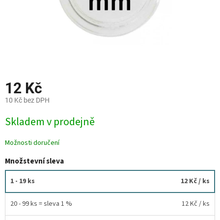
12 Kč
10 Kč bez DPH
Měrná
Skladem v prodejně
cena:
Možnosti doručení
Množstevní sleva
1 - 19 ks
12 Kč
/ ks
20 - 99 ks = sleva 1 %
12 Kč
/ ks