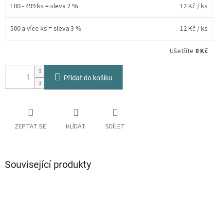
100 - 499 ks = sleva 2 %
12 Kč
/ ks
500 a více ks = sleva 3 %
12 Kč
/ ks
Ušetříte
0 Kč
Přidat do košíku
ZEPTAT SE
HLÍDAT
SDÍLET
Související produkty