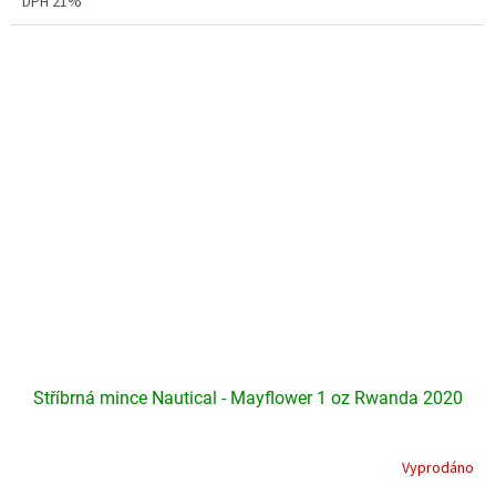
DPH 21%
hvězdiček.
Stříbrná mince Nautical - Mayflower 1 oz Rwanda 2020
Vyprodáno