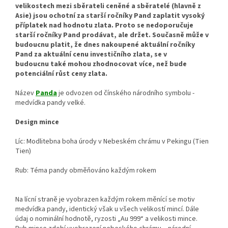
velikostech mezi sběrateli ceněné a sběratelé (hlavně z
Asie) jsou ochotní za starší ročníky Pand zaplatit vysoký
příplatek nad hodnotu zlata. Proto se nedoporučuje
starší ročníky Pand prodávat, ale držet. Současně může v
budoucnu platit, že dnes nakoupené aktuální ročníky
Pand za aktuální cenu investičního zlata, se v
budoucnu také mohou zhodnocovat více, než bude
potenciální růst ceny zlata.
Název
Panda
je odvozen od čínského národního symbolu -
medvídka pandy velké.
Design mince
Líc: Modlitebna boha úrody v Nebeském chrámu v Pekingu (Tien
Tien)
Rub: Téma pandy obměňováno každým rokem
Na lícní straně je vyobrazen každým rokem měnící se motiv
medvídka pandy, identický však u všech velikostí mincí. Dále
údaj o nominální hodnotě, ryzosti „Au 999“ a velikosti mince.