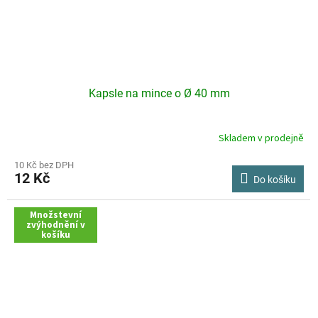
Kapsle na mince o Ø 40 mm
Skladem v prodejně
Průměrné
hodnocení
produktu
10 Kč bez DPH
12 Kč
je
Do košíku
3,0
z
Množstevní
5
zvýhodnění v
hvězdiček.
košíku