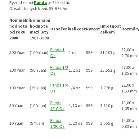
Ryzost mincí
Panda
je 24 karátů.
Obsah drahých kovů: 99,9 % Au
Nominální
Nominální
hodnota
hodnota
Hmotnost
Označení
Velikost
Ryzost
Rozměr
od roku
mezi lety
celkem
2000
1983-2000
Panda 1
32,00 x
500 Yuan
(100 Yuan)
1 oz
999
31,103 g
Oz
2,70 mm
Panda 1/2
27,00 x
200 Yuan
(50 Yuan)
1/2 oz
999
15,552 g
Oz
1,85 mm
Panda 1/4
22,00 x
100 Yuan
(25 Yuan)
1/4 oz
999
7,776 g
Oz
1,53 mm
Panda
18,00 x
50 Yuan
(10 Yuan)
1/10 oz
999
3,110 g
1/10 Oz
1,05 mm
Panda
14,00 x
10 Yuan
(5 Yuan)
1/20 oz
999
1,555 g
1/20 Oz
0,83 mm