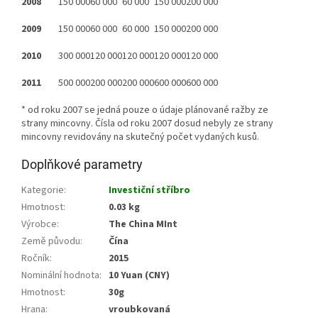
2008
150 000
60 000
60 000
150 000
200 000
2009
150 000
60 000
60 000
150 000
200 000
2010
300 000
120 000
120 000
120 000
120 000
2011
500 000
200 000
200 000
600 000
600 000
* od roku 2007 se jedná pouze o údaje plánované ražby ze
strany mincovny. Čísla od roku 2007 dosud nebyly ze strany
mincovny revidovány na skutečný počet vydaných kusů.
Doplňkové parametry
Kategorie
:
Investiční stříbro
Hmotnost
:
0.03 kg
Výrobce
:
The China MInt
Země původu
:
Čína
Ročník
:
2015
Nominální hodnota
:
10 Yuan (CNY)
Hmotnost
:
30g
Hrana
:
vroubkovaná