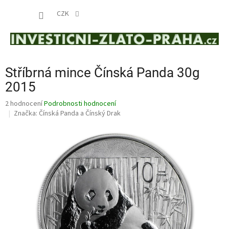
Přejít
NÁKUP
na
CZK
obsah
KOŠÍK
Stříbrná mince Čínská Panda 30g
2015
Průměrné
2 hodnocení
Podrobnosti hodnocení
hodnocení
Značka:
Čínská Panda a Čínský Drak
produktu
je
4,5
z
5
hvězdiček.