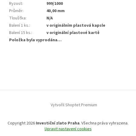
Ryzost
:
999/1000
Průměr
:
40,00 mm
Tloušťka
:
N/A
Balení 1 ks.
:
v originálním plastová kapsle
Balení 15 ks.
:
v originální plastové kartě
Položka byla vyprodána…
Z
á
p
a
t
í
Vytvořil Shoptet Premium
Copyright 2026
Investiční zlato Praha
. Všechna práva vyhrazena.
Upravit nastavení cookies