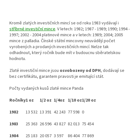
Kromě zlatých investičních mincí se od roku 1983 vydávají i
stříbrné investiční mince
. V letech: 1982; 1987 - 1989; 1990; 1994 -
1997; 2002 - 2004 platinové mince a v letech: 1989; 2004; 2005
mince z palladia. Čínské státní mincovny neuvádějí počet
vyrobených a prodaných investičních mincí. Nelze tak
odhadnout, který ročník bude mít v budoucnu sběratelskou
hodnotu.
Zlaté investiční mince jsou
osvobozeny od DPH
, dodávají se
bez certifikátu, garantem pravosti je emitující stát.
Počty vydaných kusů zlaté mince Panda
Ročníky
1 oz
1/2 oz
1/4oz
1/10 oz
1/20 oz
1982
13 532
13 391
42 243
77 598
0
1983
25 363
26 596
43 827
82 013
75 454
1984
25 183
20 057
3 597
86 404
77 869