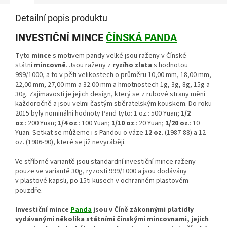
Detailní popis produktu
INVESTIČNÍ MINCE
ČÍNSKÁ PANDA
Tyto
mince
s motivem pandy velké jsou raženy v Čínské
státní
mincovně
. Jsou raženy z
ryzího zlata
s hodnotou
999/1000, a to v pěti velikostech o průměru 10,00 mm, 18,00 mm,
22,00 mm, 27,00 mm a 32.00 mm a hmotnostech 1g, 3g, 8g, 15g a
30g. Zajímavostí je jejich design, který se z rubové strany mění
každoročně a jsou velmi častým sběratelským kouskem. Do roku
2015 byly nominální hodnoty Pand tyto: 1 oz.: 500 Yuan;
1/2
oz
.: 200 Yuan;
1/4 oz
.: 100 Yuan;
1/10 oz
.: 20 Yuan;
1/20 oz
.: 10
Yuan. Setkat se můžeme i s Pandou o váze
12 oz
. (1987-88) a 12
oz. (1986-90), které se již nevyrábějí.
Ve stříbrné variantě jsou standardní investiční mince raženy
pouze ve variantě 30g, ryzosti 999/1000 a jsou dodávány
v plastové kapsli, po 15ti kusech v ochranném plastovém
pouzdře.
Investiční mince
Panda
jsou v Číně zákonnými platidly
vydávanými několika státními čínskými mincovnami, jejich