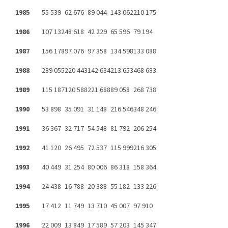
1985
55 539
62 676
89 044
143 062
210 175
1986
107 132
48 618
42 229
65 596
79 194
1987
156 178
97 076
97 358
134 598
133 088
1988
289 055
220 443
142 634
213 653
468 683
1989
115 187
120 588
221 688
89 058
268 738
1990
53 898
35 091
31 148
216 546
348 246
1991
36 367
32 717
54 548
81 792
206 254
1992
41 120
26 495
72 537
115 999
216 305
1993
40 449
31 254
80 006
86 318
158 364
1994
24 438
16 788
20 388
55 182
133 226
1995
17 412
11 749
13 710
45 007
97 910
1996
22 009
13 849
17 589
57 203
145 347