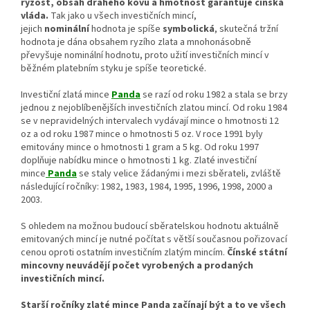
ryzost, obsah drahého kovu a hmotnost garantuje čínská
vláda.
Tak jako u všech investičních mincí,
jejich
nominální
hodnota je spíše
symbolická
, skutečná tržní
hodnota je dána obsahem ryzího zlata a mnohonásobně
převyšuje nominální hodnotu, proto užití investičních mincí v
běžném platebním styku je spíše teoretické.
Investiční zlatá mince
Panda
se razí od roku 1982 a stala se brzy
jednou z nejoblíbenějších investičních zlatou mincí. Od roku 1984
se v nepravidelných intervalech vydávají mince o hmotnosti 12
oz a od roku 1987 mince o hmotnosti 5 oz. V roce 1991 byly
emitovány mince o hmotnosti 1 gram a 5 kg. Od roku 1997
doplňuje nabídku mince o hmotnosti 1 kg. Zlaté investiční
mince
Panda
se staly velice žádanými i mezi sběrateli, zvláště
následující ročníky: 1982, 1983, 1984, 1995, 1996, 1998, 2000 a
2003.
S ohledem na možnou budoucí sběratelskou hodnotu aktuálně
emitovaných mincí je nutné počítat s větší současnou pořizovací
cenou oproti ostatním investičním zlatým mincím.
Čínské státní
mincovny neuvádějí počet vyrobených a prodaných
investičních mincí.
Starší ročníky zlaté mince Panda začínají být a to ve všech