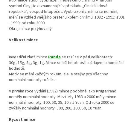
Rub mince zdobí vyobrazení nebeského chrámu – národní
symbol Číny, text znamenající v překladu „Čínská lidová
republika“, vespod letopočet. Vyobrazení chrámu se nemění,
mění se vzhled vnějšího prstenu kolem chrámu: 1982 - 1991; 1991
- 1999; od roku 2000
Okraj mince je rýhovaný.
Velikost mince
Investiční zlatá mince
Panda
se razí se v pěti velikostech:
30g, 15g, 8g, 3g, 1g. Mince se liší hmotností a údajem o nominální
hodnotě.
Motiv se mění každým rokem, ale je stejný pro všechny
nominální hodnoty ročníku.
V prvním roce vydání (1982) mince podobně jako Krugerrand
neměly nominální hodnoty. Mezi lety 1983 a 2000 měly mince
nominální hodnoty: 100, 50, 25, 10 a 5 Yuan. Od roku 2000 se
zvýšily nominální hodnoty: 500, 200, 100, 50, 10 Yuan.
Ryzost mince