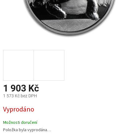
1 903 Kč
1 573 Kč bez DPH
Měrná
Vyprodáno
cena:
Možnosti doručení
Položka byla vyprodána…