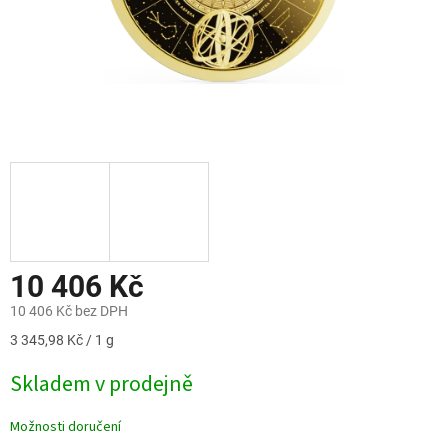
10 406 Kč
10 406 Kč bez DPH
Měrná
3 345,98 Kč / 1 g
cena:
Skladem v prodejně
Možnosti doručení