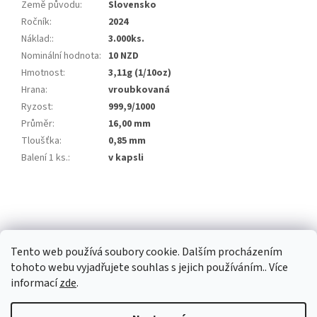
Země původu
:
Slovensko
Ročník
:
2024
Náklad:
:
3.000ks.
Nominální hodnota
:
10 NZD
Hmotnost
:
3,11g (1/10oz)
Hrana
:
vroubkovaná
Ryzost
:
999,9/1000
Průměr
:
16,00 mm
Tloušťka
:
0,85 mm
Balení 1 ks.
:
v kapsli
Z
á
p
a
Tento web používá soubory cookie. Dalším procházením
t
tohoto webu vyjadřujete souhlas s jejich používáním.. Více
í
informací
zde
.
Vytvořil Shoptet Premium