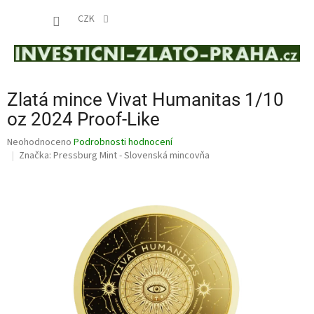
Přejít
NÁKUP
na
CZK
obsah
KOŠÍK
Zlatá mince Vivat Humanitas 1/10
oz 2024 Proof-Like
Průměrné
Neohodnoceno
Podrobnosti hodnocení
hodnocení
Značka:
Pressburg Mint - Slovenská mincovňa
produktu
je
0,0
z
5
hvězdiček.