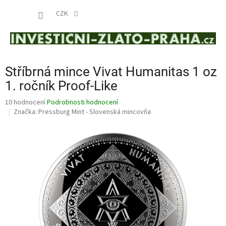
Přejít
NÁKUP
na
CZK
obsah
KOŠÍK
Stříbrná mince Vivat Humanitas 1 oz
1. ročník Proof-Like
Průměrné
10 hodnocení
Podrobnosti hodnocení
hodnocení
Značka:
Pressburg Mint - Slovenská mincovňa
produktu
je
4,5
z
5
hvězdiček.