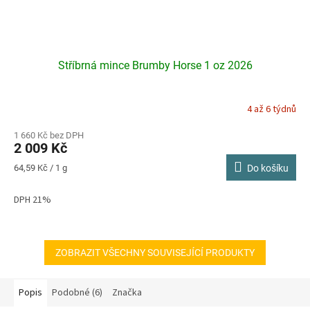
Stříbrná mince Brumby Horse 1 oz 2026
4 až 6 týdnů
1 660 Kč bez DPH
2 009 Kč
Měrná
64,59 Kč / 1 g
Do košíku
cena:
DPH 21%
ZOBRAZIT VŠECHNY SOUVISEJÍCÍ PRODUKTY
Popis
Podobné (6)
Značka