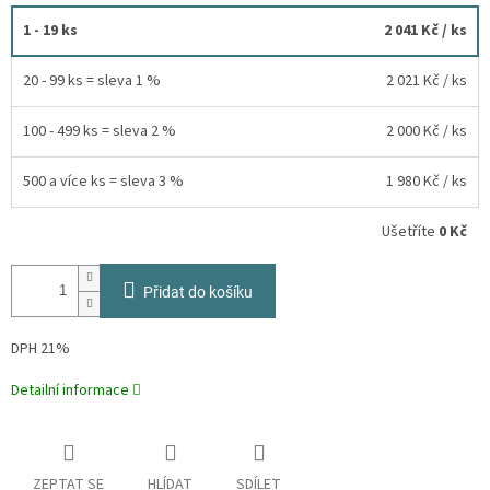
1 - 19 ks
2 041 Kč
/ ks
20 - 99 ks = sleva 1 %
2 021 Kč
/ ks
100 - 499 ks = sleva 2 %
2 000 Kč
/ ks
500 a více ks = sleva 3 %
1 980 Kč
/ ks
Ušetříte
0 Kč
Přidat do košíku
DPH 21%
Detailní informace
ZEPTAT SE
HLÍDAT
SDÍLET