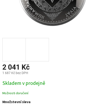
2 041 Kč
1 687 Kč bez DPH
Měrná
Skladem v prodejně
cena:
Možnosti doručení
Množstevní sleva