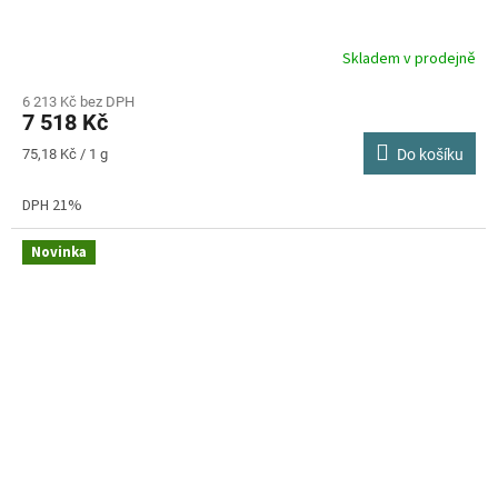
Skladem v prodejně
6 213 Kč bez DPH
7 518 Kč
Měrná
75,18 Kč / 1 g
Do košíku
cena:
DPH 21%
Novinka