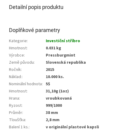
Detailní popis produktu
Doplňkové parametry
Kategorie
:
Investiční stříbro
Hmotnost
:
0.031 kg
Výrobce
:
Pressburgmint
Země původu
:
Slovenská republika
Ročník
:
2015
Náklad:
:
10.000 ks.
Nominální hodnota
:
5$
Hmotnost
:
31,10g (1oz)
Hrana
:
vroubkovaná
Ryzost
:
999/1000
Průměr
:
38 mm
Tloušťka
:
2,8 mm
Balení 1 ks.
:
v originální plastové kapsli