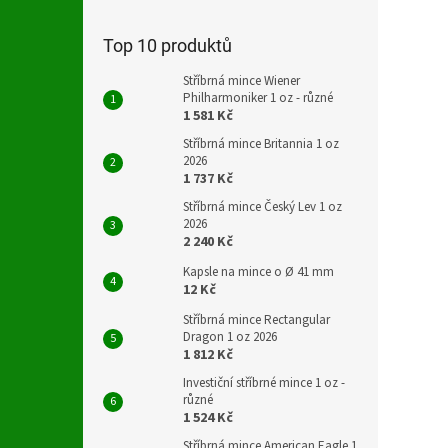
Top 10 produktů
Stříbrná mince Wiener
Philharmoniker 1 oz - různé
1 581 Kč
Stříbrná mince Britannia 1 oz
2026
1 737 Kč
Stříbrná mince Český Lev 1 oz
2026
2 240 Kč
Kapsle na mince o Ø 41 mm
12 Kč
Stříbrná mince Rectangular
Dragon 1 oz 2026
1 812 Kč
Investiční stříbrné mince 1 oz -
různé
1 524 Kč
Stříbrná mince American Eagle 1