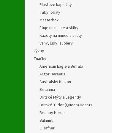
Plastové kapsičky
Tuby, obaly
Masterbox
Etuje na mince a slitky
Kazety na mince a slitky
Váhy, lupy, šuplery...
Výkup
Značky
American Eagle a Buffalo
Argor Heraeus
Australský Klokan
Britannia
Britské Mýty a Legendy
Britské Tudor (Queen) Beasts
Brumby Horse
Bulmint
C.Hafner