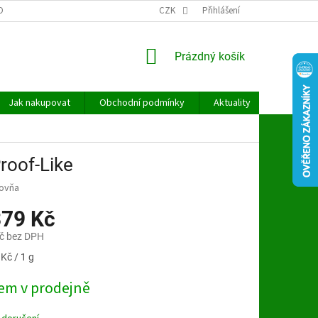
OBNÍCH ÚDAJŮ
CZK
Přihlášení
NÁKUPNÍ
Prázdný košík
KOŠÍK
Jak nakupovat
Obchodní podmínky
Aktuality
Kontakt
roof-Like
covňa
379 Kč
č bez DPH
Kč / 1 g
em v prodejně