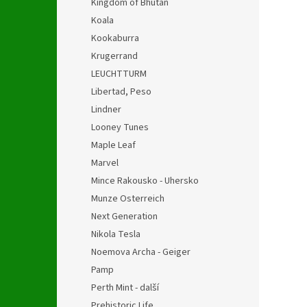
Kingdom of Bhutan
Koala
Kookaburra
Krugerrand
LEUCHTTURM
Libertad, Peso
Lindner
Looney Tunes
Maple Leaf
Marvel
Mince Rakousko - Uhersko
Munze Osterreich
Next Generation
Nikola Tesla
Noemova Archa - Geiger
Pamp
Perth Mint - další
Prehistoric Life