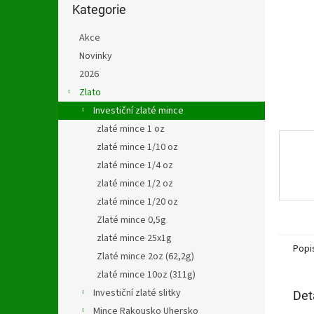
n
kategorie
Kategorie
e
l
Akce
Novinky
2026
Zlato
Investiční zlaté mince
zlaté mince 1 oz
zlaté mince 1/10 oz
zlaté mince 1/4 oz
zlaté mince 1/2 oz
zlaté mince 1/20 oz
Zlaté mince 0,5g
zlaté mince 25x1g
Popi
Zlaté mince 2oz (62,2g)
zlaté mince 10oz (311g)
Investiční zlaté slitky
Det
Mince Rakousko Uhersko