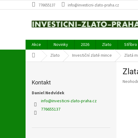
Přejít
776655137
info@investicni-zlato-praha.cz
na
obsah
Akce
Novinky
2026
Zlato
Stříbro
Domů
Zlato
Investiční zlaté mince
Zlatá m
P
Zlat
o
s
Průměr
Neohod
Kontakt
t
hodnoce
r
Daniel Nedvídek
produkt
a
je
info
@
investicni-zlato-praha.cz
0,0
n
776655137
z
n
5
í
hvězdič
p
a
Přeskočit