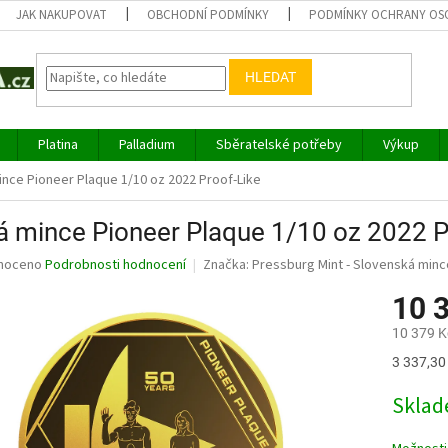
JAK NAKUPOVAT
OBCHODNÍ PODMÍNKY
PODMÍNKY OCHRANY OS
HLEDAT
Platina
Palladium
Sběratelské potřeby
Výkup
ince Pioneer Plaque 1/10 oz 2022 Proof-Like
á mince Pioneer Plaque 1/10 oz 2022 P
né
noceno
Podrobnosti hodnocení
Značka:
Pressburg Mint - Slovenská min
ní
10 
u
10 379 K
Měrná
3 337,30 
cena:
ek.
Sklad