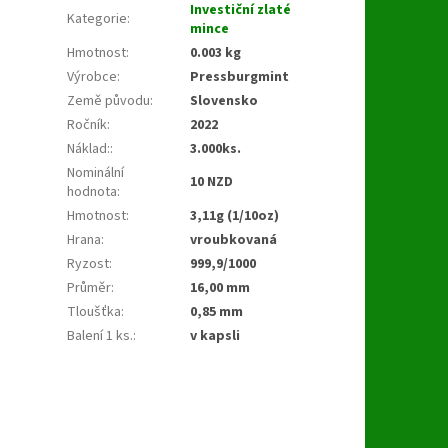
Investiční zlaté
Kategorie
:
mince
Hmotnost
:
0.003 kg
Výrobce
:
Pressburgmint
Země původu
:
Slovensko
Ročník
:
2022
Náklad:
:
3.000ks.
Nominální
10 NZD
hodnota
:
Hmotnost
:
3,11g (1/10oz)
Hrana
:
vroubkovaná
Ryzost
:
999,9/1000
Průměr
:
16,00 mm
Tloušťka
:
0,85 mm
Balení 1 ks.
:
v kapsli