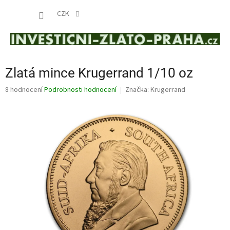
Přejít
NÁKUP
na
CZK
obsah
KOŠÍK
Zlatá mince Krugerrand 1/10 oz
Průměrné
8 hodnocení
Podrobnosti hodnocení
Značka:
Krugerrand
hodnocení
produktu
je
4,1
z
5
hvězdiček.