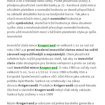
mince a ne o medaile nebo slitky. Podle jihoafrické ústavy a
předpisu jihoafrické centrální banky je 22 - karátová zlatá mince
oficiálním platidlem a nominální hodnota se denně přepočítává
na základě aktuálního kurzu na londýnské burze. Tak jako u
všech investičních mincí, jejich
nominální
hodnota je
spíše
symbolická
, skutečná tržní hodnota je dána obsahem
ryzího zlata a mnohonásobně převyšuje nominální hodnotu,
proto užití investičních mincí v běžném platebním styku je spíše
teoretické.
Investiční zlatá mince
Krugerrand
ve velikosti 1 oz se razí od
roku 1967 a je
první moderní investiční zlatou mincí na světě
zároveň nejrozšířenější a nejznámější.
Cílem jihoafrické
rafinérie bylo zvýšit poptávku po zlatě, tak aby se
investiční
zlato
stalo dostupným pro širokou veřejnost a proto se začaly
razit
investiční mince
Krugerrand
. O roku 1980 se začaly razit
velikosti ½ oz, ¼ oz a 1/10 oz. V roce 1986 schválily USA a
Evropské Společenství sankce vůči Jižní Africe jako odvetu za
politiku Apertheidu. Sankce se vztahovaly i na zákaz
dovozu
Krügerrandů
. Produkce
Krügerrandů
výrazně klesala.
Obchod a vlastnění
Krugerrand
ů
nebyl však nikdy zakázán.
Sankce byly zrušeny v roce 1999.
Název
Krugerrand
je odvozen od jména burského generála a