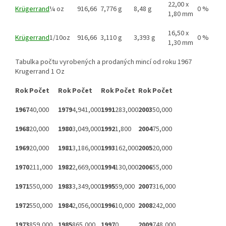
22,00 x
Krügerrand
¼ oz
916,66
7,776 g
8,48 g
0 %
1,80 mm
16,50 x
Krügerrand
1/10oz
916,66
3,110 g
3,393 g
0 %
1,30 mm
Tabulka počtu vyrobených a prodaných mincí od roku 1967
Krugerrand 1 Oz
Rok
Počet
Rok
Počet
Rok
Počet
Rok
Počet
1967
40,000
1979
4,941,000
1991
283,000
2003
50,000
1968
20,000
1980
3,049,000
1992
1,800
2004
75,000
1969
20,000
1981
3,186,000
1993
162,000
2005
20,000
1970
211,000
1982
2,669,000
1994
130,000
2006
55,000
1971
550,000
1983
3,349,000
1995
59,000
2007
316,000
1972
550,000
1984
2,056,000
1996
10,000
2008
242,000
1973
859,000
1985
865,000
1997
0
2009
748,000