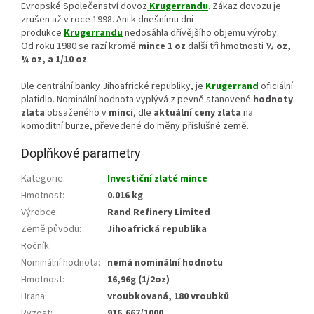
Evropské Společenství dovoz
Krugerrandu
. Zákaz dovozu je
zrušen až v roce 1998. Ani k dnešnímu dni
produkce
Krugerrandu
nedosáhla dřívějšího objemu výroby.
Od roku 1980 se razí kromě
mince 1 oz
další tři hmotnosti
½ oz,
¼ oz, a 1/10 oz
.
Dle centrální banky Jihoafrické republiky, je
Krugerrand
oficiální
platidlo. Nominální hodnota vyplývá z pevně stanovené
hodnoty
zlata
obsaženého v
minci
, dle
aktuální ceny zlata
na
komoditní burze, převedené do měny příslušné země.
Doplňkové parametry
Kategorie
:
Investiční zlaté mince
Hmotnost
:
0.016 kg
Výrobce
:
Rand Refinery Limited
Země původu
:
Jihoafrická republika
Ročník
:
Nominální hodnota
:
nemá nominální hodnotu
Hmotnost
:
16,96g (1/2oz)
Hrana
:
vroubkovaná, 180 vroubků
Ryzost
:
916,667/1000