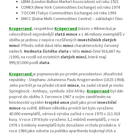
LBMA (London Bullion Market Association) od roku 1921
COMEX (New York Commodities Exchange) od roku 1974
TOCOM (Tokyo Commodities Exchange) od roku 1993
DMCC (Dubai Multi Commodities Centre) – zakládající člen.
Krugerrand
, respektive
Krügerrand
(název v Německu) je
celosvětově nejznámější
zlatá mince
a s 46 miliony exemplářů v
oběhu je jednou z nejvíce rozšířených
investičních zlatých
mincí
. Příměs mědi dává této
minci
charakteristický červený
nádech.
Hodnota čistého zlata
v této
minci
činní 916,667 Au
/1000, na rozdíl od ostatních
zlatých mincí
, které mají
999,9/1000 podíl
zlata
.
Krugerrand
je pojmenován po prvním prezidentovi Jihoafrické
republiky - Stephanu Johannesu Paulu Krugerrandovi (1825-1904).
Jeho portrét je na přední straně
mince
, na zadní straně je motiv
Springbock - Antilopy, symbolu Jižní Afriky.
Krugerrand
byl dán
poprvé do oběhu 3. července 1967 a svým zaměřením na
hmotnostní systém
trojské unce
platí jako první
investiční
mince
na světě. Během několika prvních let bylo vyraženo
40.000 exemplářů, sériová výroba začíná v roce 1970 s 211.018
kusy. V roce 1974 bylo vyraženo 3,2 miliónů exemplářů, v roce
1978 s 6 miliony exemplářů bylo dosaženo vrcholu produkce. V
roce 1986 jako odveta za politiku apartheidu bojkotují USA a