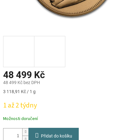
48 499 Kč
48 499 Kč bez DPH
Měrná
3 118,91 Kč / 1 g
cena:
1 až 2 týdny
Možnosti doručení
Přidat do košíku