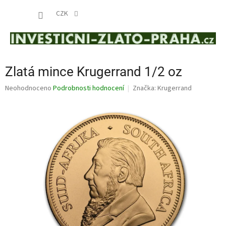
Přejít
NÁKUP
na
CZK
obsah
KOŠÍK
Zlatá mince Krugerrand 1/2 oz
Průměrné
Neohodnoceno
Podrobnosti hodnocení
Značka:
Krugerrand
hodnocení
produktu
je
0,0
z
5
hvězdiček.