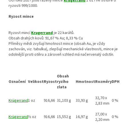
Od roku 2017 jsou raženy mince
Krugerrand
1 oz i ve stříbře o
ryzosti 999/1000.
Ryzost mince
Ryzost mincí
Krugerrand
je 22 karátů.
Obsah drahých kovů: 91,67 % Au; 8,33 % Cu
Příměsy mědi zvyšují hmotnost mince (obsah Au, je vždy
zachován, viz. tabulka), zlepšují mechanické vlastnosti, mince je
odolnější proti otěru a zároveň vzhled má načervenalý odstín.
Obsah
Označení
Velikost
Ryzost
ryzího
Hmotnost
Rozměry
DPH
zlata
32,70 x
Krügerrand
1 oz
916,66
31,103 g
33,93 g
0 %
2,83 mm
27,00 x
Krügerrand
½ oz
916,66
15,552 g
16,97 g
0 %
2,20 mm