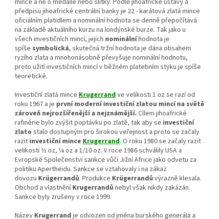
mince a ne o medaile nebo slitky. Podle jihoafrické ústavy a
předpisu jihoafrické centrální banky je 22 - karátová zlatá mince
oficiálním platidlem a nominální hodnota se denně přepočítává
na základě aktuálního kurzu na londýnské burze. Tak jako u
všech investičních mincí, jejich
nominální
hodnota je
spíše
symbolická
, skutečná tržní hodnota je dána obsahem
ryzího zlata a mnohonásobně převyšuje nominální hodnotu,
proto užití investičních mincí v běžném platebním styku je spíše
teoretické.
Investiční zlatá mince
Krugerrand
ve velikosti 1 oz se razí od
roku 1967 a je
první moderní investiční zlatou mincí na světě
zároveň nejrozšířenější a nejznámější.
Cílem jihoafrické
rafinérie bylo zvýšit poptávku po zlatě, tak aby se
investiční
zlato
stalo dostupným pro širokou veřejnost a proto se začaly
razit
investiční mince
Krugerrand
. O roku 1980 se začaly razit
velikosti ½ oz, ¼ oz a 1/10 oz. V roce 1986 schválily USA a
Evropské Společenství sankce vůči Jižní Africe jako odvetu za
politiku Apertheidu. Sankce se vztahovaly i na zákaz
dovozu
Krügerrandů
. Produkce
Krügerrandů
výrazně klesala.
Obchod a vlastnění
Krugerrand
ů
nebyl však nikdy zakázán.
Sankce byly zrušeny v roce 1999.
Název
Krugerrand
je odvozen od jména burského generála a