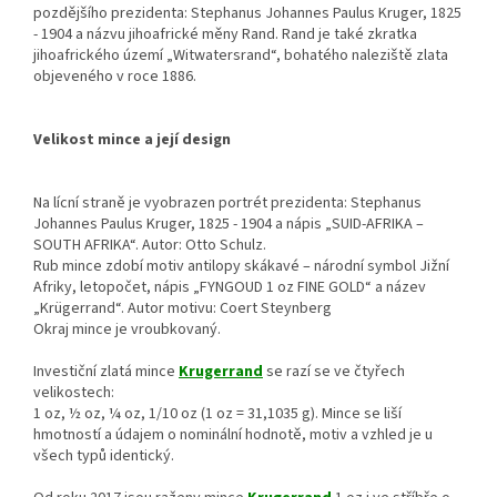
pozdějšího prezidenta: Stephanus Johannes Paulus Kruger, 1825
- 1904 a názvu jihoafrické měny Rand. Rand je také zkratka
jihoafrického území „Witwatersrand“, bohatého naleziště zlata
objeveného v roce 1886.
Velikost mince a její design
Na lícní straně je vyobrazen portrét prezidenta: Stephanus
Johannes Paulus Kruger, 1825 - 1904 a nápis „SUID-AFRIKA –
SOUTH AFRIKA“. Autor: Otto Schulz.
Rub mince zdobí motiv antilopy skákavé – národní symbol Jižní
Afriky, letopočet, nápis „FYNGOUD 1 oz FINE GOLD“ a název
„Krügerrand“. Autor motivu: Coert Steynberg
Okraj mince je vroubkovaný.
Investiční zlatá mince
Krugerrand
se razí se ve čtyřech
velikostech:
1 oz, ½ oz, ¼ oz, 1/10 oz (1 oz = 31,1035 g). Mince se liší
hmotností a údajem o nominální hodnotě, motiv a vzhled je u
všech typů identický.