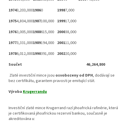
1974
3,203,000
1986
0
1998
7,000
1975
4,804,000
1987
100,000
1999
17,000
1976
3,005,000
1988
615,000
2000
38,000
1977
3,331,000
1989
194,000
2001
11,000
1978
6,012,000
1990
391,000
2002
20,000
Součet
46,264,800
Zlaté investiční mince jsou
osvobozeny od DPH
, dodávají se
bez certifikátu, garantem pravosti je emitující stát.
Výroba
Krugerrandu
Investiční zlaté mince Krugerrand razí jihoafrická rafinérie, která
je certifikovaná jihoafrickou rezervní bankou, současně je
akreditována u: