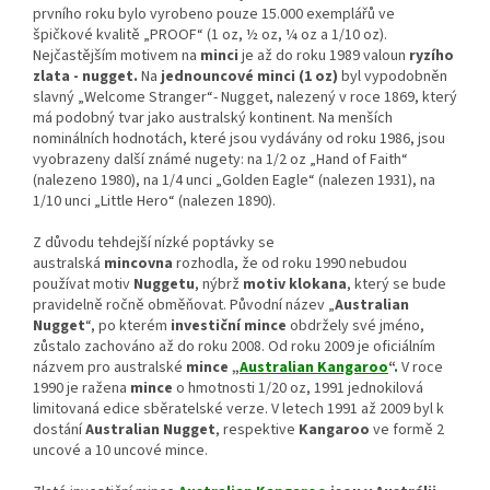
prvního roku bylo vyrobeno pouze 15.000 exemplářů ve
špičkové kvalitě „PROOF“ (1 oz, ½ oz, ¼ oz a 1/10 oz).
Nejčastějším motivem na
minci
je až do roku 1989 valoun
ryzího
zlata - nugget.
Na
jednouncové minci (1 oz)
byl vypodobněn
slavný „Welcome Stranger“- Nugget, nalezený v roce 1869, který
má podobný tvar jako australský kontinent. Na menších
nominálních hodnotách, které jsou vydávány od roku 1986, jsou
vyobrazeny další známé nugety: na 1/2 oz „Hand of Faith“
(nalezeno 1980), na 1/4 unci „Golden Eagle“ (nalezen 1931), na
1/10 unci „Little Hero“ (nalezen 1890).
Z důvodu tehdejší nízké poptávky se
australská
mincovna
rozhodla, že od roku 1990 nebudou
používat motiv
Nugget
u
, nýbrž
motiv klokana
, který se bude
pravidelně ročně obměňovat. Původní název „
Australian
Nugget
“, po kterém
investiční mince
obdržely své jméno,
zůstalo zachováno až do roku 2008. Od roku 2009 je oficiálním
názvem pro australské
mince „
Australian Kangaroo
“.
V roce
1990 je ražena
mince
o hmotnosti 1/20 oz, 1991 jednokilová
limitovaná edice sběratelské verze. V letech 1991 až 2009 byl k
dostání
Australian Nugget
, respektive
Kangaroo
ve formě 2
uncové a 10 uncové mince.