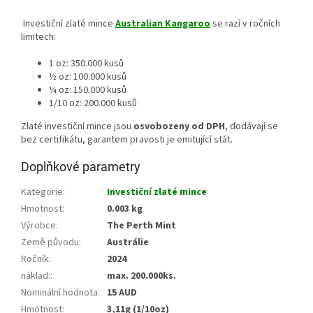
Investiční zlaté mince
Australian Kangaroo
se razí v ročních
limitech:
1 oz: 350.000 kusů
½ oz: 100.000 kusů
¼ oz: 150.000 kusů
1/10 oz: 200.000 kusů
Zlaté investiční mince jsou
osvobozeny od DPH
, dodávají se
bez certifikátu, garantem pravosti je emitující stát.
Doplňkové parametry
Kategorie
:
Investiční zlaté mince
Hmotnost
:
0.003 kg
Výrobce
:
The Perth Mint
Země původu
:
Austrálie
Ročník
:
2024
náklad:
:
max. 200.000ks.
Nominální hodnota
:
15 AUD
Hmotnost
:
3,11g (1/10oz)