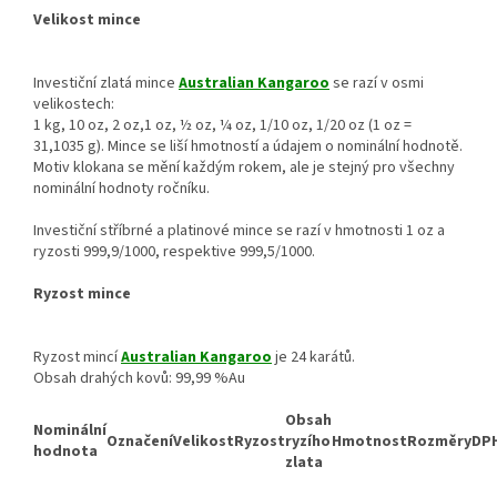
Velikost mince
Investiční zlatá mince
Australian Kangaroo
se razí v osmi
velikostech:
1 kg, 10 oz, 2 oz,1 oz, ½ oz, ¼ oz, 1/10 oz, 1/20 oz (1 oz =
31,1035 g). Mince se liší hmotností a údajem o nominální hodnotě.
Motiv klokana se mění každým rokem, ale je stejný pro všechny
nominální hodnoty ročníku.
Investiční stříbrné a platinové mince se razí v hmotnosti 1 oz a
ryzosti 999,9/1000, respektive 999,5/1000.
Ryzost mince
Ryzost mincí
Australian Kangaroo
je 24 karátů.
Obsah drahých kovů: 99,99 %Au
Obsah
Nominální
Označení
Velikost
Ryzost
ryzího
Hmotnost
Rozměry
DP
hodnota
zlata