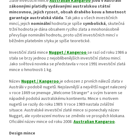
Zlaté investiční mince
Australian Kangaroo
jsou v Austrálii
zákonnými platidly vydávanými australskou státní
mincovnou, jejich ryzost, obsah drahého kovu a hmotnost
garantuje australská vláda
. Tak jako u všech investičních
mincí, jejich
nominální
hodnota je spíše
symbolická
, skutečná
tržní hodnota je dána obsahem ryzího zlata a mnohonásobně
převyšuje nominální hodnotu, proto užití investičních mincí v
běžném platebním styku je spíše teoretické.
Investiční zlatá mince
Nugget / Kangeroo
se razí od roku 1986 a
stala se brzy jednou z nejoblíbenějších investiční zlatou mincí.
Jako světová novinka se představila v roce 1991 investiční zlatá
mince o hmotnosti 1 kg.
Název
Nugget / Kangeroo
je odvozen z prvních nálezů zlata v
Austrálii v podobě nugetů. Nejslavnější a největší nuget nalezený
v roce 1869 se jmenuje „Welcome Stranger“ a svým tvarem se
nápadně podobá australskému kontinentu. Mince s motivem
nugetů se razily do roku 1989. V roce 1989 nastala zvláštní
situace. Australské investiční zlaté mince si ponechaly název
Nugget, ale vyobrazení motivu se změnilo ve prospěch klokana.
Oficiální název mince od roku 2008:
Australian Kangaroo
.
Design mince