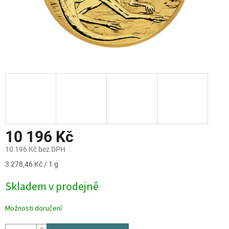
10 196 Kč
10 196 Kč bez DPH
Měrná
3 278,46 Kč / 1 g
cena:
Skladem v prodejně
Možnosti doručení