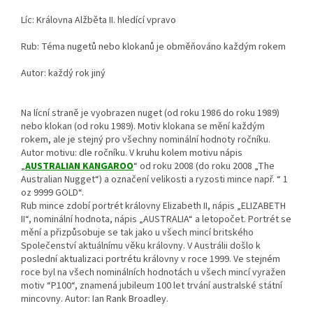
Líc: Královna Alžběta II. hledící vpravo
Rub: Téma nugetů nebo klokanů je obměňováno každým rokem
Autor: každý rok jiný
Na lícní straně je vyobrazen nuget (od roku 1986 do roku 1989)
nebo klokan (od roku 1989). Motiv klokana se mění každým
rokem, ale je stejný pro všechny nominální hodnoty ročníku.
Autor motivu: dle ročníku. V kruhu kolem motivu nápis
„
AUSTRALIAN KANGAROO
“ od roku 2008 (do roku 2008 „The
Australian Nugget“) a označení velikosti a ryzosti mince např. “ 1
oz 9999 GOLD“.
Rub mince zdobí portrét královny Elizabeth II, nápis „ELIZABETH
II“, nominální hodnota, nápis „AUSTRALIA“ a letopočet. Portrét se
mění a přizpůsobuje se tak jako u všech mincí britského
Společenství aktuálnímu věku královny. V Austrálii došlo k
poslední aktualizaci portrétu královny v roce 1999. Ve stejném
roce byl na všech nominálních hodnotách u všech mincí vyražen
motiv “P100“, znamená jubileum 100 let trvání australské státní
mincovny. Autor: Ian Rank Broadley.