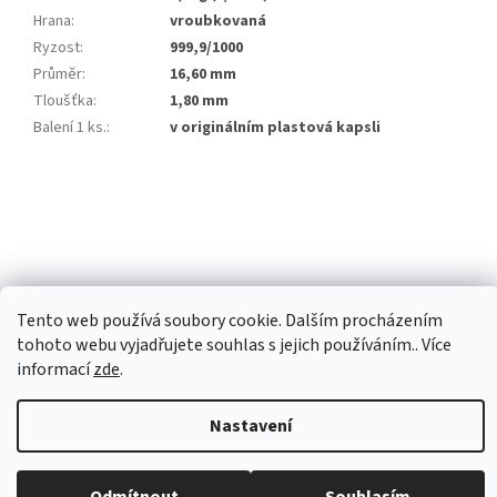
Hrana
:
vroubkovaná
Ryzost
:
999,9/1000
Průměr
:
16,60 mm
Tloušťka
:
1,80 mm
Balení 1 ks.
:
v originálním plastová kapsli
Z
á
p
a
t
í
Tento web používá soubory cookie. Dalším procházením
tohoto webu vyjadřujete souhlas s jejich používáním.. Více
Vytvořil Shoptet Premium
informací
zde
.
Nastavení
Copyright 2026
Investiční zlato Praha
. Všechna práva vyhrazena.
Upravit nastavení cookies
Běžná otevírací doba: Pondělí: 8:30 - 16:00 Úterý: 9:00 -17:00 Středa: 8:30