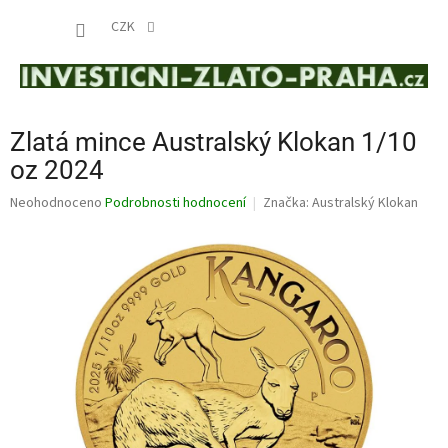
Přejít
NÁKUP
na
CZK
obsah
KOŠÍK
Zlatá mince Australský Klokan 1/10
oz 2024
Průměrné
Neohodnoceno
Podrobnosti hodnocení
Značka:
Australský Klokan
hodnocení
produktu
je
0,0
z
5
hvězdiček.