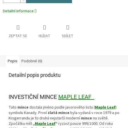
Detailní informace
ZEPTAT SE
HLÍDAT
SDÍLET
Popis
Podobné (6)
Detailní popis produktu
INVESTIČNÍ MINCE
MAPLE LEAF
Tato
mince
dostala jméno podle javorového listu (
Maple Leaf
)
symbolu Kanady. První
zlatá mince
byla vydaná v roce 1979 a po
Krugerrandu je to druhá nejstarší moderní
mince
na světě.
Zpočátku měl
„
Maple Leaf
“
ryzost pouze 999/1000. Od roku