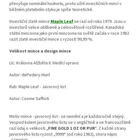
převyšuje nominální hodnotu, proto užití investičních mincí v
běžném platebním styku je spíše teoretické.
Investiční zlaté mince
Maple Leaf
se razí od roku 1979. Jsou u
investorů velice oblíbené a celosvětově rozšířené. Kanadská
státní mincovna jako první mincovna na světě začala v roce 1982
razit zlaté investiční mince s ryzostí 99,99 %.
Velikost mince a design mince
Líc: Královna Alžběta II. hledící vpravo
Autor: dePedery-Hunt
Rub: Maple Leaf - Javorový list
Autor: Cosme Saffioti
Motiv mince - javorový list - se nemění a je každoročně stejný.
Vespod kolem javorového listu se v angličtině a ve francouzštině
razí údaj o velikosti „
FINE GOLD 1 OZ OR PUR
“. Z každé strany
javorového listu ryzost „9999“ (od roku 1982), shora nápis