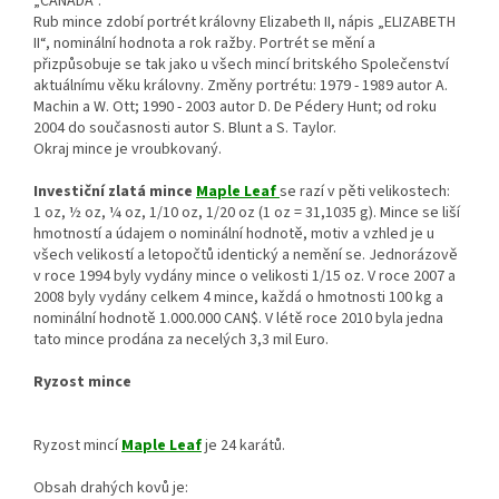
„CANADA“.
Rub mince zdobí portrét královny Elizabeth II, nápis „ELIZABETH
II“, nominální hodnota a rok ražby. Portrét se mění a
přizpůsobuje se tak jako u všech mincí britského Společenství
aktuálnímu věku královny. Změny portrétu: 1979 - 1989 autor A.
Machin a W. Ott; 1990 - 2003 autor D. De Pédery Hunt; od roku
2004 do současnosti autor S. Blunt a S. Taylor.
Okraj mince je vroubkovaný.
Investiční zlatá mince
Maple Leaf
se razí v pěti velikostech:
1 oz, ½ oz, ¼ oz, 1/10 oz, 1/20 oz (1 oz = 31,1035 g). Mince se liší
hmotností a údajem o nominální hodnotě, motiv a vzhled je u
všech velikostí a letopočtů identický a nemění se. Jednorázově
v roce 1994 byly vydány mince o velikosti 1/15 oz. V roce 2007 a
2008 byly vydány celkem 4 mince, každá o hmotnosti 100 kg a
nominální hodnotě 1.000.000 CAN$. V létě roce 2010 byla jedna
tato mince prodána za necelých 3,3 mil Euro.
Ryzost mince
Ryzost mincí
Maple Leaf
je 24 karátů.
Obsah drahých kovů je: