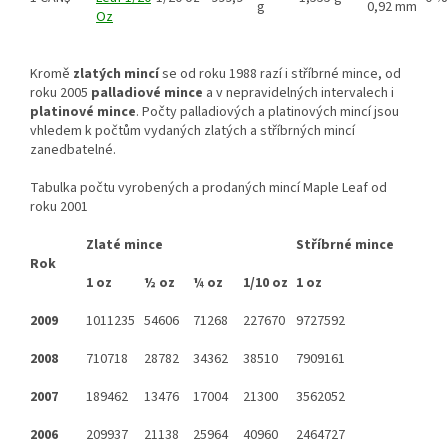
g
0,92 mm
Oz
Kromě
zlatých mincí
se od roku 1988 razí i stříbrné mince, od
roku 2005
palladiové mince
a v nepravidelných intervalech i
platinové mince
. Počty palladiových a platinových mincí jsou
vhledem k počtům vydaných zlatých a stříbrných mincí
zanedbatelné.
Tabulka počtu vyrobených a prodaných mincí Maple Leaf od
roku 2001
Zlaté mince
Stříbrné mince
Rok
1 oz
½ oz
¼ oz
1/10 oz
1 oz
2009
1011235
54606
71268
227670
9727592
2008
710718
28782
34362
38510
7909161
2007
189462
13476
17004
21300
3562052
2006
209937
21138
25964
40960
2464727