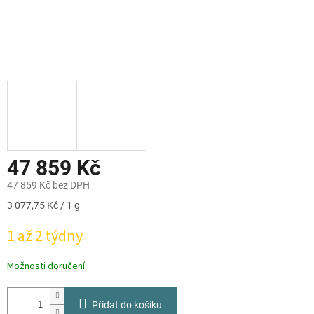
47 859 Kč
47 859 Kč bez DPH
Měrná
3 077,75 Kč / 1 g
cena:
1 až 2 týdny
Možnosti doručení
Přidat do košíku