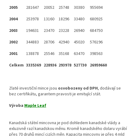
2005
281647
20052
25748
30380
955694
2004
253978
13160
18296
33480
680925
2003
194631
23470
23228
26940
684750
2002
344883
28706
42940
45020
576196
2001
138878
25546
35168
63470
398563
Celkem
3335369
228936
293978
527730
26959660
Zlaté investiční mince jsou
osvobozeny od DPH
, dodávají se
bez certifikátu, garantem pravosti je emitující stát.
Výroba
Maple Leaf
Kanadská státní mincovna je pod dohledem kanadské vlády a
exluzivně razí kanadskou měnu. Kromě kanadského dolaru vyrábí
přes 70 druhů mincí cizích měn. Kapacita mincovny je přes 4 mld