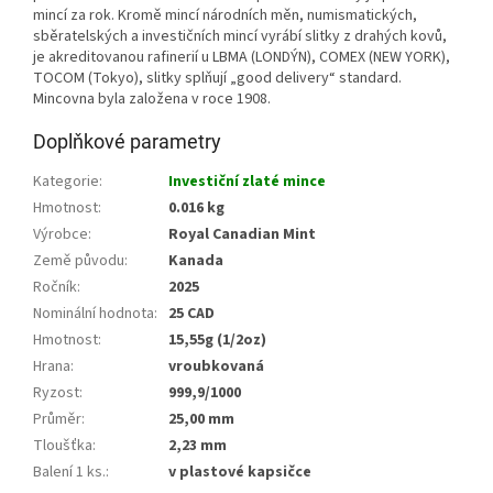
mincí za rok. Kromě mincí národních měn, numismatických,
sběratelských a investičních mincí vyrábí slitky z drahých kovů,
je akreditovanou rafinerií u LBMA (LONDÝN), COMEX (NEW YORK),
TOCOM (Tokyo), slitky splňují „good delivery“ standard.
Mincovna byla založena v roce 1908.
Doplňkové parametry
Kategorie
:
Investiční zlaté mince
Hmotnost
:
0.016 kg
Výrobce
:
Royal Canadian Mint
Země původu
:
Kanada
Ročník
:
2025
Nominální hodnota
:
25 CAD
Hmotnost
:
15,55g (1/2oz)
Hrana
:
vroubkovaná
Ryzost
:
999,9/1000
Průměr
:
25,00 mm
Tloušťka
:
2,23 mm
Balení 1 ks.
:
v plastové kapsičce