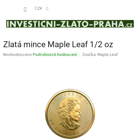
Přejít
NÁKUP
na
CZK
obsah
KOŠÍK
Zlatá mince Maple Leaf 1/2 oz
Průměrné
Neohodnoceno
Podrobnosti hodnocení
Značka:
Maple Leaf
hodnocení
produktu
je
0,0
z
5
hvězdiček.