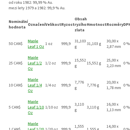
od roku 1982: 99,99 % Au.
mezi lety 1979 a 1982: 99,9 % Au.
Obsah
Nominální
Označení
Velikost
Ryzost
ryzího
Hmotnost
Rozměry
DP
hodnota
zlata
Maple
31,103
30,00 x
50 CAN$
1 oz
999,9
31,103 g
0 %
Leaf 1 Oz
g
2,87 mm
Maple
15,552
25,00 x
25 CAN$
Leaf 1/2
1/2 oz
999,9
15,552 g
0 %
g
2,23 mm
Oz
Maple
7,776
20,00 x
10 CAN$
Leaf 1/4
1/4 oz
999,9
7,776 g
0 %
g
1,78 mm
Oz
Maple
3,110
16,00 x
5 CAN$
Leaf 1/10
1/10 oz
999,9
3,110 g
0 %
g
1,13 mm
Oz
Maple
1,555
14,00 x
1 CAN$
Leaf 1/20
1/20 oz
999,9
1,555 g
0 %