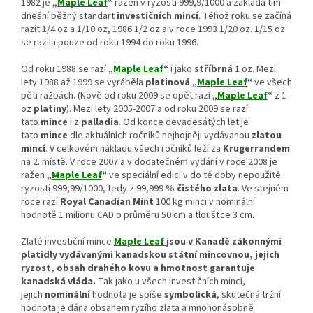
1982 je
„
Maple Leaf
“
ražen v ryzosti 999,9/1000 a zakládá tím
dnešní běžný standart
investičních mincí
. Téhož roku se začíná
razit 1/4 oz a 1/10 oz, 1986 1/2 oz a v roce 1993 1/20 oz. 1/15 oz
se razila pouze od roku 1994 do roku 1996.
Od roku 1988 se razí
„
Maple Leaf
“
i jako
stříbrná
1 oz. Mezi
lety 1988 až 1999 se vyráběla
platinová „
Maple Leaf
“
ve všech
pěti ražbách. (Nově od roku 2009 se opět razí
„
Maple Leaf
“
z 1
oz
platiny
). Mezi lety 2005-2007 a od roku 2009 se razí
tato
mince
i z
palladia
. Od konce devadesátých let je
tato
mince
dle aktuálních ročníků nejhojněji vydávanou
zlatou
mincí
. V celkovém nákladu všech ročníků leží za
Krugerrandem
na 2. místě. V roce 2007 a v dodatečném vydání v roce 2008 je
ražen
„
Maple Leaf
“
ve speciální edici v do té doby nepoužité
ryzosti 999,99/1000, tedy z 99,999 %
čistého zlata
. Ve stejném
roce razí
Royal Canadian Mint
100 kg minci v nominální
hodnotě 1 milionu CAD o průměru 50 cm a tloušťce 3 cm.
Zlaté investiční mince
Maple Leaf
jsou v Kanadě zákonnými
platidly vydávanými kanadskou státní mincovnou, jejich
ryzost, obsah drahého kovu a hmotnost garantuje
kanadská vláda.
Tak jako u všech investičních mincí,
jejich
nominální
hodnota je spíše
symbolická
, skutečná tržní
hodnota je dána obsahem ryzího zlata a mnohonásobně