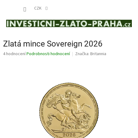
Přejít
NÁKUP
na
CZK
obsah
KOŠÍK
Zlatá mince Sovereign 2026
Průměrné
4 hodnocení
Podrobnosti hodnocení
Značka:
Britannia
hodnocení
produktu
je
4,8
z
5
hvězdiček.