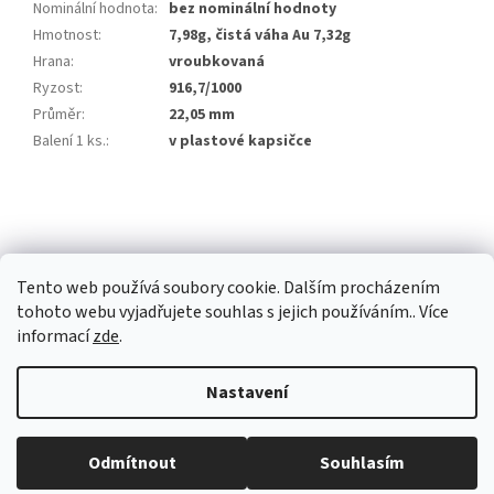
Nominální hodnota
:
bez nominální hodnoty
Hmotnost
:
7,98g, čistá váha Au 7,32g
Hrana
:
vroubkovaná
Ryzost
:
916,7/1000
Průměr
:
22,05 mm
Balení 1 ks.
:
v plastové kapsičce
Z
á
p
a
Tento web používá soubory cookie. Dalším procházením
t
tohoto webu vyjadřujete souhlas s jejich používáním.. Více
í
informací
zde
.
Vytvořil Shoptet Premium
Nastavení
Copyright 2026
Investiční zlato Praha
. Všechna práva vyhrazena.
Běžná otevírací doba: Pondělí: 8:30 - 16:00 Úterý: 9:00 -17:00 Středa: 8:30
Odmítnout
Souhlasím
Upravit nastavení cookies
- 16:00 Čtvrtek: zavřeno Pátek: zavřeno