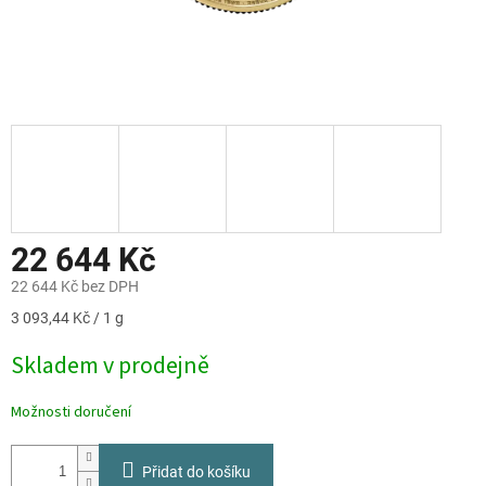
22 644 Kč
22 644 Kč bez DPH
Měrná
3 093,44 Kč / 1 g
cena:
Skladem v prodejně
Možnosti doručení
Přidat do košíku