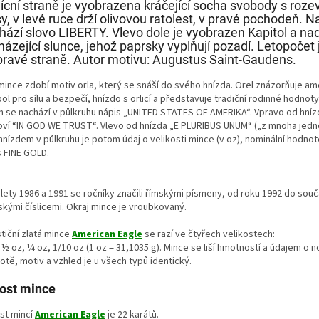
lícní straně je vyobrazena kráčející socha svobody s roze
sy, v levé ruce drží olivovou ratolest, v pravé pochodeň. N
hází slovo LIBERTY. Vlevo dole je vyobrazen Kapitol a na
házející slunce, jehož paprsky vyplňují pozadí. Letopočet
pravé straně. Autor motivu: Augustus Saint-Gaudens.
mince zdobí motiv orla, který se snáší do svého hnízda. Orel znázorňuje am
l pro sílu a bezpečí, hnízdo s orlicí a představuje tradiční rodinné hodnoty
m se nachází v půlkruhu nápis „UNITED STATES OF AMERIKA“. Vpravo od hní
loví “IN GOD WE TRUST“. Vlevo od hnízda „E PLURIBUS UNUM“ („z mnoha jedn
nízdem v půlkruhu je potom údaj o velikosti mince (v oz), nominální hodnot
s FINE GOLD.
 lety 1986 a 1991 se ročníky značili římskými písmeny, od roku 1992 do sou
skými číslicemi. Okraj mince je vroubkovaný.
tiční zlatá mince
American Eagle
se razí ve čtyřech velikostech:
 ½ oz, ¼ oz, 1/10 oz (1 oz = 31,1035 g). Mince se liší hmotností a údajem o n
tě, motiv a vzhled je u všech typů identický.
ost mince
st mincí
American Eagle
je 22 karátů.