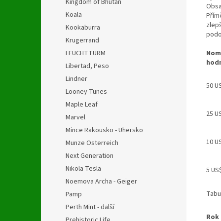
Kingdom of Bhutan
Obsa
Koala
Přím
zlep
Kookaburra
podo
Krugerrand
Nomi
LEUCHTTURM
hod
Libertad, Peso
Lindner
50 U
Looney Tunes
Maple Leaf
25 U
Marvel
Mince Rakousko - Uhersko
10 U
Munze Osterreich
Next Generation
Nikola Tesla
5 US
Noemova Archa - Geiger
Tabu
Pamp
Perth Mint - další
Rok
Prehistoric Life