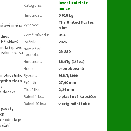
Investiční zlaté
Kategorie
:
mince
Hmotnost
:
0.016 kg
The United States
Výrobce
:
á své jméno
Mint
Země původu
:
USA
dodnes
Ročník
:
2026
 bělohlavý.
dnota (vpravo
Nominální
25 USD
 roku 1986 ve
hodnota
:
Hmotnost
:
16,97g (1/2oz)
Hrana
:
vroubkovaná
 hmotnostního
Ryzost
:
916,7/1000
ryzího zlata
Průměr
:
27,00 mm
na
Tloušťka
:
2,24 mm
 a dodává
Balení 1 ks.
:
v plastové kapsičce
Balení 40 ks.
:
v originální tubě
 ryzost,
ech
ní hodnota je
 užití