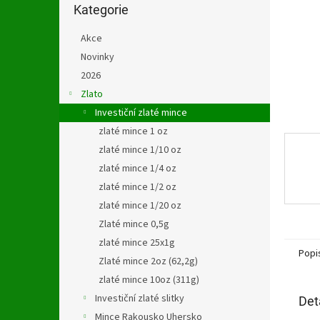
n
kategorie
Kategorie
e
l
Akce
Novinky
2026
Zlato
Investiční zlaté mince
zlaté mince 1 oz
zlaté mince 1/10 oz
zlaté mince 1/4 oz
zlaté mince 1/2 oz
zlaté mince 1/20 oz
Zlaté mince 0,5g
zlaté mince 25x1g
Popi
Zlaté mince 2oz (62,2g)
zlaté mince 10oz (311g)
Investiční zlaté slitky
Det
Mince Rakousko Uhersko