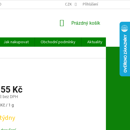
OBNÍCH ÚDAJŮ
CZK
Přihlášení
NÁKUPNÍ
Prázdný košík
KOŠÍK
Jak nakupovat
Obchodní podmínky
Aktuality
Kontakt
155 Kč
č bez DPH
Kč / 1 g
 týdny