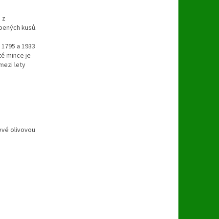
 z
obených kusů.
 1795 a 1933
té mince je
mezi lety
levé olivovou