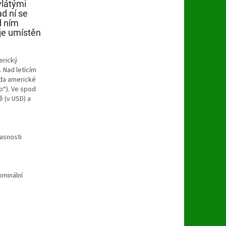
vlátými
ad ní se
d ním
 je umístěn
erický
. Nad letícím
zda americké
o“). Ve spod
ě (v USD) a
časnosti
ominální