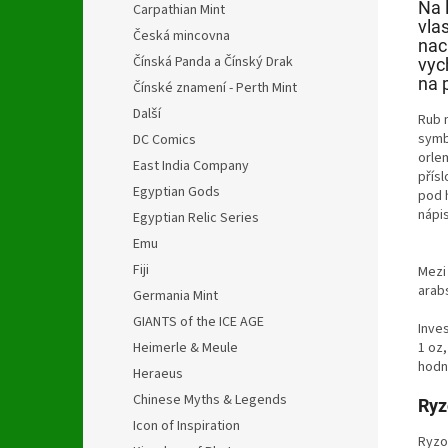
Na 
Carpathian Mint
vla
Česká mincovna
nac
Čínská Panda a Čínský Drak
vyc
na 
Čínské znamení - Perth Mint
Další
Rub 
symbo
DC Comics
orle
East India Company
přís
Egyptian Gods
pod h
nápi
Egyptian Relic Series
Emu
Fiji
Mezi
arab
Germania Mint
GIANTS of the ICE AGE
Inves
1 oz,
Heimerle & Meule
hodno
Heraeus
Chinese Myths & Legends
Ryz
Icon of Inspiration
Ryzo