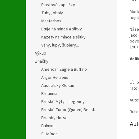
Plastové kapsičky
Mode
Tuby, obaly
nejo
Masterbox
Etuje na mince a slitky
Náz
jako 
Kazety na mince a slitky
odvo
Váhy, lupy, šuplery...
1907 
Výkup
Veli
Značky
American Eagle a Buffalo
Argor Heraeus
Líc: 
Australský Klokan
ratol
Britannia
Auto
Britské Mýty a Legendy
Britské Tudor (Queen) Beasts
Rub: 
Brumby Horse
Aut
Bulmint
C.Hafner