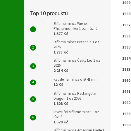
1999
Top 10 produktů
1998
Stříbrná mince Wiener
1997
Philharmoniker 1 oz - různé
1 577 Kč
1996
Stříbrná mince Britannia 1 oz
1995
2026
1 733 Kč
1994
Stříbrná mince Český Lev 1 oz
2026
1993
2 234 Kč
Kapsle na mince o Ø 41 mm
1992
12 Kč
1991
Stříbrná mince Rectangular
Dragon 1 oz 2026
1990
1 808 Kč
Investiční stříbrné mince 1 oz -
1989
různé
1 520 Kč
1988
Stříbrná mince American Eagle 1