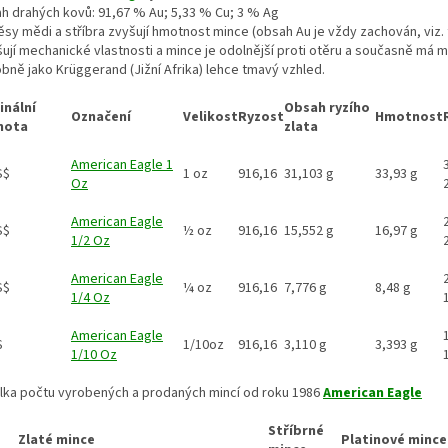
h drahých kovů: 91,67 % Au; 5,33 % Cu; 3 % Ag
ěsy mědi a stříbra zvyšují hmotnost mince (obsah Au je vždy zachován, viz. 
šují mechanické vlastnosti a mince je odolnější proti otěru a současně má 
bně jako Krüggerand (Jižní Afrika) lehce tmavý vzhled.
nální
Obsah ryzího
Označení
Velikost
Ryzost
Hmotnost
nota
zlata
American Eagle 1
S$
1 oz
916,16
31,103 g
33,93 g
Oz
American Eagle
S$
½ oz
916,16
15,552 g
16,97 g
1/2 Oz
American Eagle
S$
¼ oz
916,16
7,776 g
8,48 g
1/4 Oz
American Eagle
$
1/10oz
916,16
3,110 g
3,393 g
1/10 Oz
lka počtu vyrobených a prodaných mincí od roku 1986
American Eagle
Stříbrné
Zlaté mince
Platinové mince