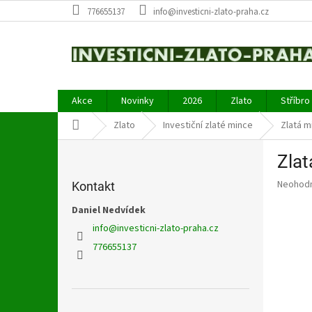
Přejít
776655137
info@investicni-zlato-praha.cz
na
obsah
Akce
Novinky
2026
Zlato
Stříbro
Domů
Zlato
Investiční zlaté mince
Zlatá m
P
Zlat
o
s
Průměr
Neohod
Kontakt
t
hodnoce
r
Daniel Nedvídek
produkt
a
je
info
@
investicni-zlato-praha.cz
0,0
n
776655137
z
n
5
í
hvězdič
p
a
Přeskočit