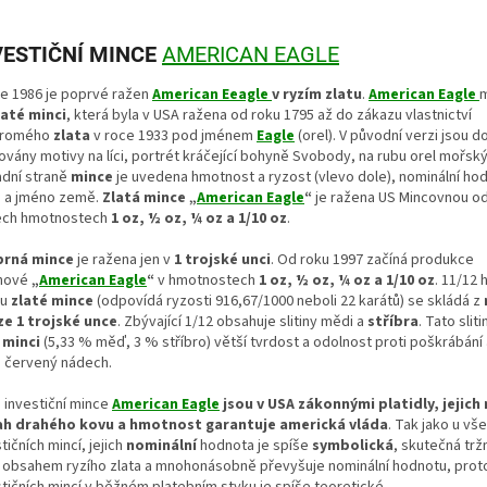
VESTIČNÍ MINCE
AMERICAN EAGLE
ce 1986 je poprvé ražen
American Eeagle
v ryzím zlatu
.
American Eagle
m
laté minci
, která byla v USA ražena od roku 1795 až do zákazu vlastnictví
kromého
zlata
v roce 1933 pod jménem
Eagle
(orel). V původní verzi jsou 
ovány motivy na líci, portrét kráčející bohyně Svobody, na rubu orel mořský
adní straně
mince
je uvedena hmotnost a ryzost (vlevo dole), nominální ho
) a jméno země.
Zlatá mince „
American Eagle
“
je ražena US Mincovnou od
ech hmotnostech
1 oz, ½ oz, ¼ oz a 1/10 oz
.
brná mince
je ražena jen v
1 trojské unci
. Od roku 1997 začíná produkce
inové
„
American Eagle
“
v hmotnostech
1 oz, ½ oz, ¼ oz a 1/10 oz
. 11/12
lu
zlaté mince
(odpovídá ryzosti 916,67/1000 neboli 22 karátů) se skládá z
ze 1 trojské unce
. Zbývající 1/12 obsahuje slitiny mědi a
stříbra
. Tato sliti
á
minci
(5,33 % měď, 3 % stříbro) větší tvrdost a odolnost proti poškrábání
i červený nádech.
é investiční mince
American Eagle
jsou v USA zákonnými platidly, jejich
h drahého kovu a hmotnost garantuje americká vláda
. Tak jako u vš
tičních mincí, jejich
nominální
hodnota je spíše
symbolická
, skutečná trž
 obsahem ryzího zlata a mnohonásobně převyšuje nominální hodnotu, proto
stičních mincí v běžném platebním styku je spíše teoretické.