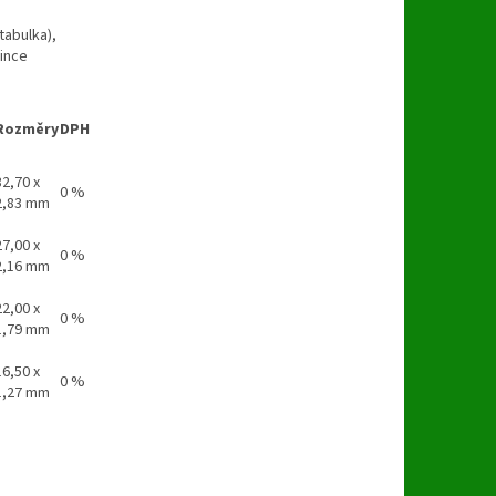
tabulka),
mince
Rozměry
DPH
32,70 x
0 %
2,83 mm
27,00 x
0 %
2,16 mm
22,00 x
0 %
1,79 mm
16,50 x
0 %
1,27 mm