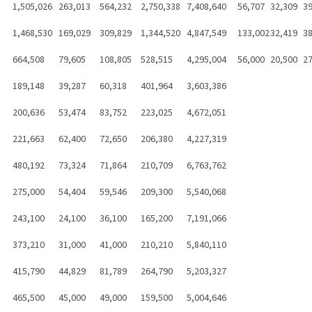
1,505,026
263,013
564,232
2,750,338
7,408,640
56,707
32,309
39
1,468,530
169,029
309,829
1,344,520
4,847,549
133,002
32,419
38
664,508
79,605
108,805
528,515
4,295,004
56,000
20,500
27
189,148
39,287
60,318
401,964
3,603,386
200,636
53,474
83,752
223,025
4,672,051
221,663
62,400
72,650
206,380
4,227,319
480,192
73,324
71,864
210,709
6,763,762
275,000
54,404
59,546
209,300
5,540,068
243,100
24,100
36,100
165,200
7,191,066
373,210
31,000
41,000
210,210
5,840,110
415,790
44,829
81,789
264,790
5,203,327
465,500
45,000
49,000
159,500
5,004,646