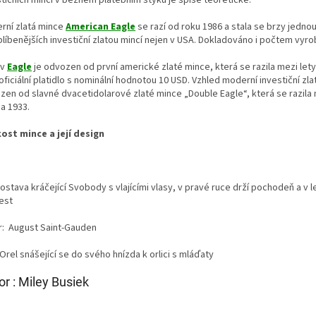
rní zlatá mince
American Eagle
se razí od roku 1986 a stala se brzy jednou
blíbenějších investiční zlatou mincí nejen v USA. Dokladováno i počtem vyr
ev
Eagle
je odvozen od první americké zlaté mince, která se razila mezi lety
oficiální platidlo s nominální hodnotou 10 USD. Vzhled moderní investiční zla
zen od slavné dvacetidolarové zlaté mince „Double Eagle“, která se razila 
a 1933.
kost mince a její design
postava kráčející Svobody s vlajícími vlasy, v pravé ruce drží pochodeň a v 
est
r: August Saint-Gauden
Orel snášející se do svého hnízda k orlici s mláďaty
or : Miley Busiek