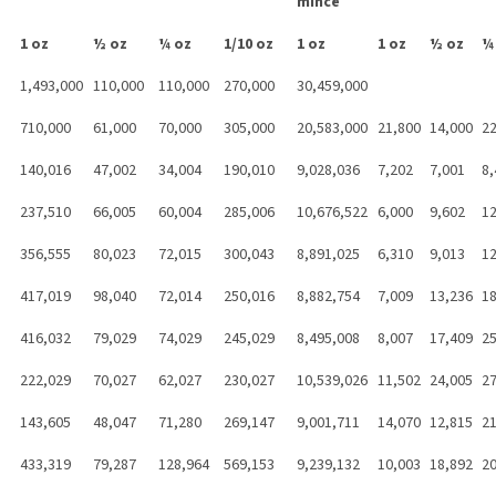
mince
1 oz
½ oz
¼ oz
1/10 oz
1 oz
1 oz
½ oz
¼
1,493,000
110,000
110,000
270,000
30,459,000
710,000
61,000
70,000
305,000
20,583,000
21,800
14,000
22
140,016
47,002
34,004
190,010
9,028,036
7,202
7,001
8,
237,510
66,005
60,004
285,006
10,676,522
6,000
9,602
12
356,555
80,023
72,015
300,043
8,891,025
6,310
9,013
12
417,019
98,040
72,014
250,016
8,882,754
7,009
13,236
18
416,032
79,029
74,029
245,029
8,495,008
8,007
17,409
25
222,029
70,027
62,027
230,027
10,539,026
11,502
24,005
27
143,605
48,047
71,280
269,147
9,001,711
14,070
12,815
21
433,319
79,287
128,964
569,153
9,239,132
10,003
18,892
20