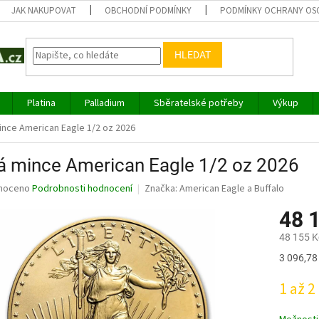
JAK NAKUPOVAT
OBCHODNÍ PODMÍNKY
PODMÍNKY OCHRANY OS
HLEDAT
Platina
Palladium
Sběratelské potřeby
Výkup
ince American Eagle 1/2 oz 2026
á mince American Eagle 1/2 oz 2026
né
noceno
Podrobnosti hodnocení
Značka:
American Eagle a Buffalo
ní
48 
u
48 155 K
Měrná
3 096,78 
cena:
ek.
1 až 2