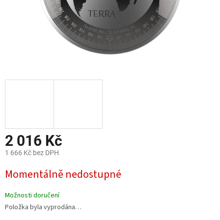
2 016 Kč
1 666 Kč bez DPH
Měrná
Momentálně nedostupné
cena:
Možnosti doručení
Položka byla vyprodána…