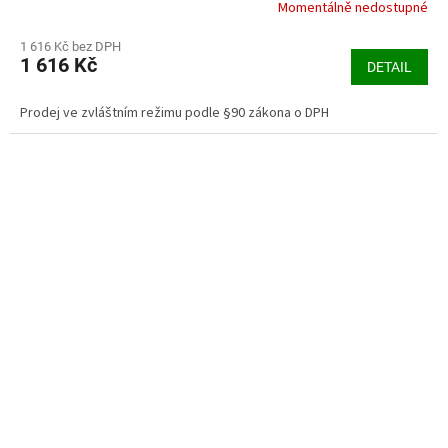
Momentálně nedostupné
Průměrné
hodnocení
produktu
1 616 Kč bez DPH
1 616 Kč
je
DETAIL
3,3
z
Prodej ve zvláštním režimu podle §90 zákona o DPH
5
hvězdiček.