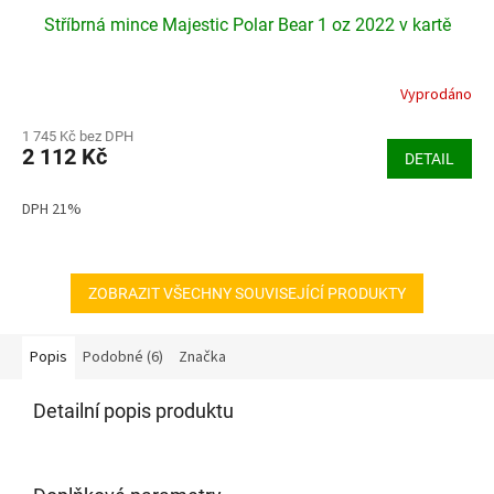
Stříbrná mince Majestic Polar Bear 1 oz 2022 v kartě
Vyprodáno
Průměrné
hodnocení
produktu
1 745 Kč bez DPH
2 112 Kč
je
DETAIL
4,5
z
DPH 21%
5
hvězdiček.
ZOBRAZIT VŠECHNY SOUVISEJÍCÍ PRODUKTY
Popis
Podobné (6)
Značka
Detailní popis produktu