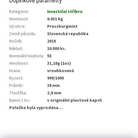
Doplňkové parametry
Kategorie
:
Investiční stříbro
Hmotnost
:
0.031 kg
Výrobce
:
Pressburgmint
Země původu
:
Slovenská republika
Ročník
:
2018
Náklad:
:
10.000 ks.
Nominální hodnota
:
5$
Hmotnost
:
31,10g (1oz)
Hrana
:
vroubkovaná
Ryzost
:
999/1000
Průměr
:
38 mm
Tloušťka
:
2,8 mm
Balení 1 ks.
:
v originální plastové kapsli
Položka byla vyprodána…
Z
á