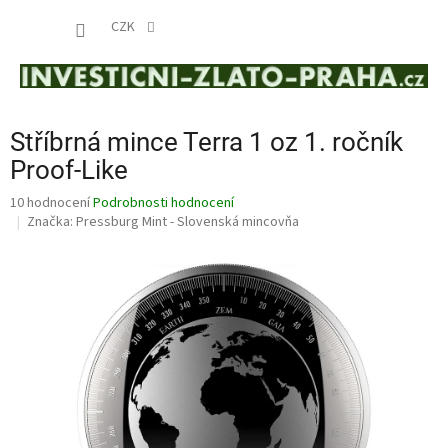
Přejít
NÁKUP
na
CZK
obsah
KOŠÍK
Stříbrná mince Terra 1 oz 1. ročník
Proof-Like
Průměrné
10 hodnocení
Podrobnosti hodnocení
hodnocení
Značka:
Pressburg Mint - Slovenská mincovňa
produktu
je
4,8
z
5
hvězdiček.