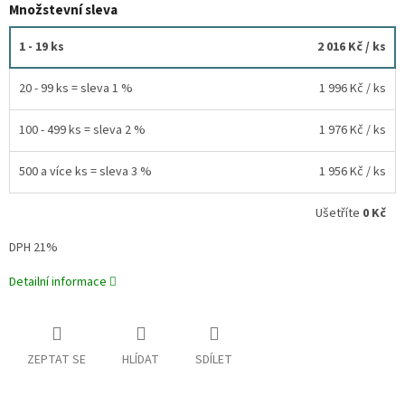
Množstevní sleva
1 - 19 ks
2 016 Kč
/ ks
20 - 99 ks = sleva 1 %
1 996 Kč
/ ks
100 - 499 ks = sleva 2 %
1 976 Kč
/ ks
500 a více ks = sleva 3 %
1 956 Kč
/ ks
Ušetříte
0 Kč
DPH 21%
Detailní informace
ZEPTAT SE
HLÍDAT
SDÍLET