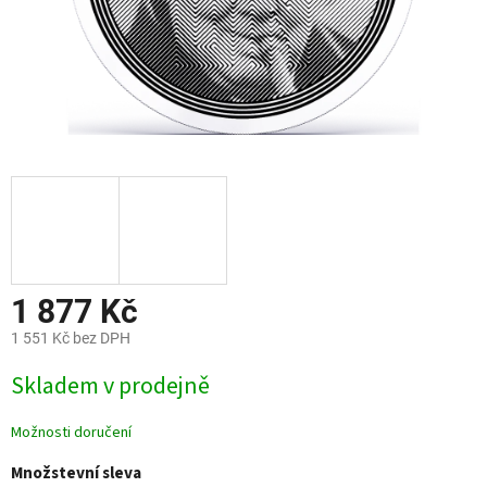
1 877 Kč
1 551 Kč bez DPH
Měrná
Skladem v prodejně
cena:
Možnosti doručení
Množstevní sleva