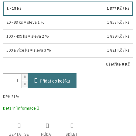
1 - 19 ks
1 877 Kč
/ ks
20 - 99 ks = sleva 1 %
1 858 Kč
/ ks
100 - 499 ks = sleva 2 %
1 839 Kč
/ ks
500 a více ks = sleva 3 %
1 821 Kč
/ ks
Ušetříte
0 Kč
Přidat do košíku
DPH 21%
Detailní informace
ZEPTAT SE
HLÍDAT
SDÍLET