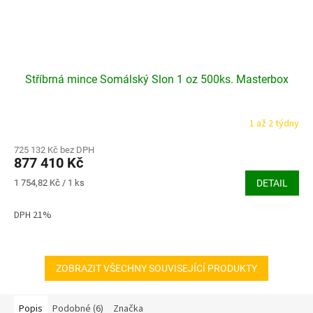
Stříbrná mince Somálský Slon 1 oz 500ks. Masterbox
1 až 2 týdny
725 132 Kč bez DPH
877 410 Kč
Měrná
1 754,82 Kč / 1 ks
DETAIL
cena:
DPH 21%
ZOBRAZIT VŠECHNY SOUVISEJÍCÍ PRODUKTY
Popis
Podobné (6)
Značka