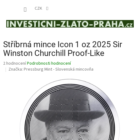
Přejít
NÁKUP
na
CZK
obsah
KOŠÍK
Stříbrná mince Icon 1 oz 2025 Sir
Winston Churchill Proof-Like
Průměrné
2 hodnocení
Podrobnosti hodnocení
hodnocení
Značka:
Pressburg Mint - Slovenská mincovňa
produktu
je
5,0
z
5
hvězdiček.