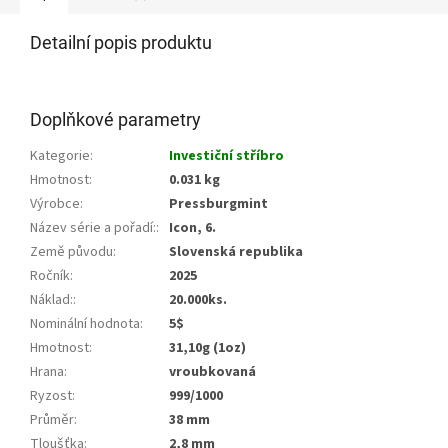
Detailní popis produktu
Doplňkové parametry
Kategorie
:
Investiční stříbro
Hmotnost
:
0.031 kg
Výrobce
:
Pressburgmint
Název série a pořadí:
:
Icon, 6.
Země původu
:
Slovenská republika
Ročník
:
2025
Náklad:
:
20.000ks.
Nominální hodnota
:
5$
Hmotnost
:
31,10g (1oz)
Hrana
:
vroubkovaná
Ryzost
:
999/1000
Průměr
:
38 mm
Tloušťka
:
2,8 mm