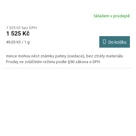
Skladem v prodejně
Průměrné
hodnocení
produktu
1 525 Kč bez DPH
1 525 Kč
je
3,6
Měrná
49,03 Kč / 1 g
Do košíku
z
cena:
5
mince mohou nést známky patiny (oxidace), bez ztráty materiálu
hvězdiček.
Prodej ve zvláštním režimu podle §90 zákona o DPH