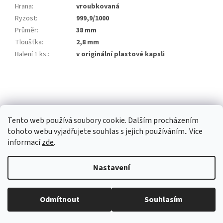
Hrana
:
vroubkovaná
Ryzost
:
999,9/1000
Průměr
:
38 mm
Tloušťka
:
2,8 mm
Balení 1 ks.
:
v originální plastové kapsli
Z
á
p
a
Tento web používá soubory cookie. Dalším procházením
t
tohoto webu vyjadřujete souhlas s jejich používáním.. Více
í
informací
zde
.
Vytvořil Shoptet Premium
Nastavení
Copyright 2026
Investiční zlato Praha
. Všechna práva vyhrazena.
Běžná otevírací doba: Pondělí: 8:30 - 16:00 Úterý: 9:00 -17:00 Středa: 8:30
Odmítnout
Souhlasím
Upravit nastavení cookies
- 16:00 Čtvrtek: zavřeno Pátek: zavřeno