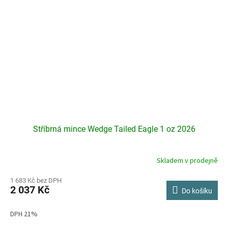
Stříbrná mince Wedge Tailed Eagle 1 oz 2026
Skladem v prodejně
Průměrné
hodnocení
produktu
1 683 Kč bez DPH
2 037 Kč
je
Do košíku
5,0
z
DPH 21%
5