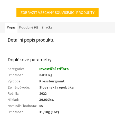
hvězdiček.
ZOBRAZIT VŠECHNY SOUVISEJÍCÍ PRODUKTY
Popis
Podobné (6)
Značka
Detailní popis produktu
Doplňkové parametry
Kategorie
:
Investiční stříbro
Hmotnost
:
0.031 kg
Výrobce
:
Pressburgmint
Země původu
:
Slovenská republika
Ročník
:
2022
Náklad:
:
30.000ks.
Nominální hodnota
:
5$
Hmotnost
:
31,10g (1oz)