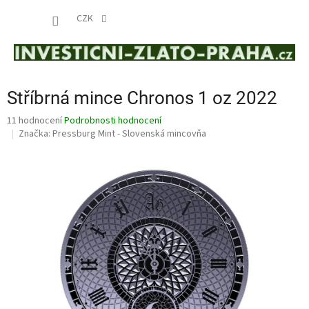
Přejít
NÁKUP
na
CZK
obsah
KOŠÍK
Stříbrná mince Chronos 1 oz 2022
Průměrné
11 hodnocení
Podrobnosti hodnocení
hodnocení
Značka:
Pressburg Mint - Slovenská mincovňa
produktu
je
4,0
z
5
hvězdiček.