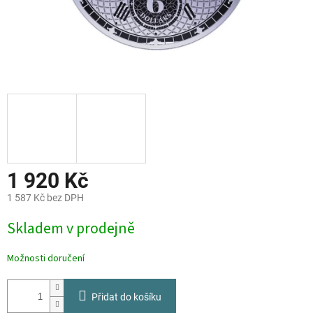
1 920 Kč
1 587 Kč bez DPH
Měrná
Skladem v prodejně
cena:
Možnosti doručení
Přidat do košíku