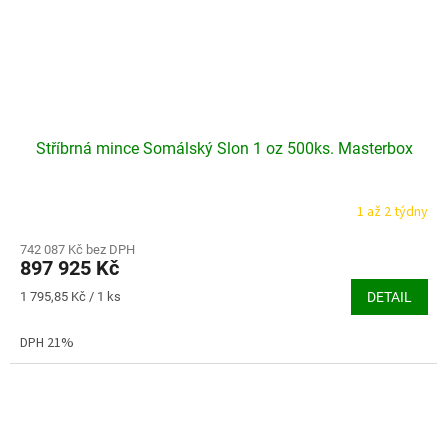
Stříbrná mince Somálský Slon 1 oz 500ks. Masterbox
1 až 2 týdny
742 087 Kč bez DPH
897 925 Kč
Měrná
1 795,85 Kč / 1 ks
DETAIL
cena:
DPH 21%