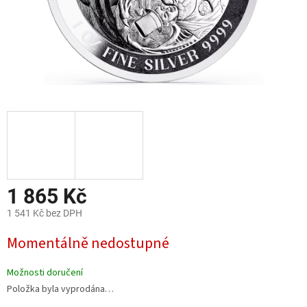
1 865 Kč
1 541 Kč bez DPH
Měrná
Momentálně nedostupné
cena:
Možnosti doručení
Položka byla vyprodána…