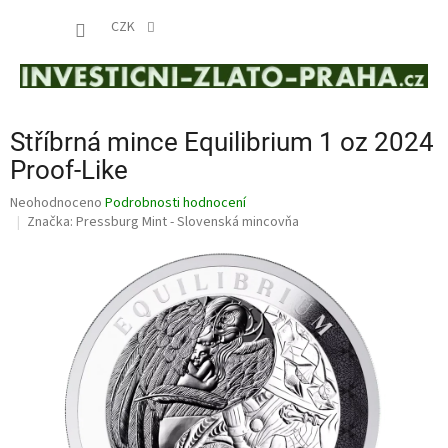
Přejít
NÁKUP
na
CZK
obsah
KOŠÍK
Stříbrná mince Equilibrium 1 oz 2024
Proof-Like
Průměrné
Neohodnoceno
Podrobnosti hodnocení
hodnocení
Značka:
Pressburg Mint - Slovenská mincovňa
produktu
je
0,0
z
5
hvězdiček.