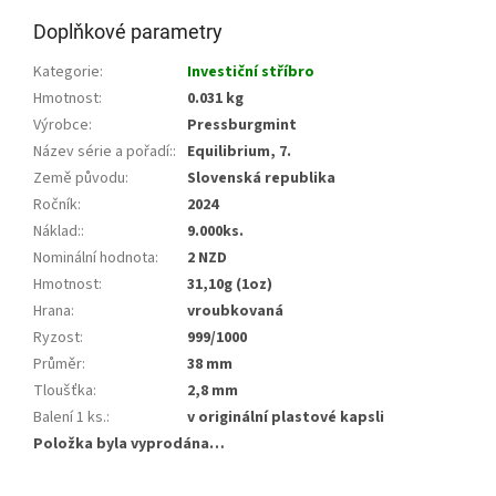
Doplňkové parametry
Kategorie
:
Investiční stříbro
Hmotnost
:
0.031 kg
Výrobce
:
Pressburgmint
Název série a pořadí:
:
Equilibrium, 7.
Země původu
:
Slovenská republika
Ročník
:
2024
Náklad:
:
9.000ks.
Nominální hodnota
:
2 NZD
Hmotnost
:
31,10g (1oz)
Hrana
:
vroubkovaná
Ryzost
:
999/1000
Průměr
:
38 mm
Tloušťka
:
2,8 mm
Balení 1 ks.
:
v originální plastové kapsli
Položka byla vyprodána…