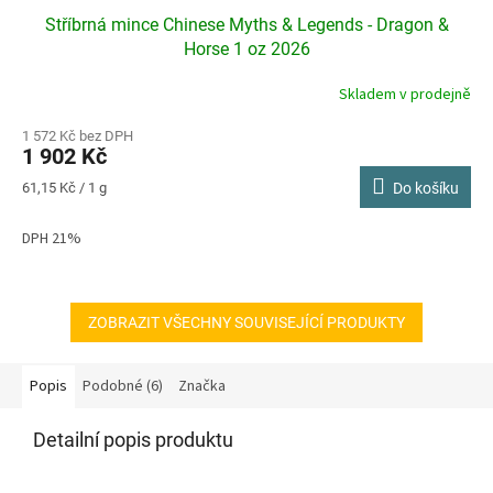
Stříbrná mince Chinese Myths & Legends - Dragon &
Horse 1 oz 2026
Skladem v prodejně
1 572 Kč bez DPH
1 902 Kč
Měrná
61,15 Kč / 1 g
Do košíku
cena:
DPH 21%
ZOBRAZIT VŠECHNY SOUVISEJÍCÍ PRODUKTY
Popis
Podobné (6)
Značka
Detailní popis produktu