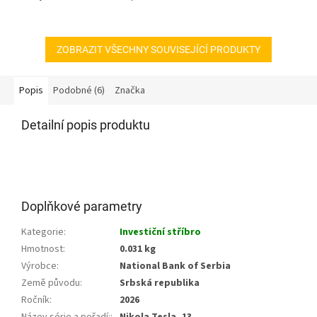
5
hvězdiček.
ZOBRAZIT VŠECHNY SOUVISEJÍCÍ PRODUKTY
Popis
Podobné (6)
Značka
Detailní popis produktu
Doplňkové parametry
Kategorie
:
Investiční stříbro
Hmotnost
:
0.031 kg
Výrobce
:
National Bank of Serbia
Země původu
:
Srbská republika
Ročník
:
2026