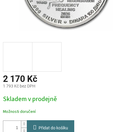
2 170 Kč
1 793 Kč bez DPH
Měrná
Skladem v prodejně
cena:
Možnosti doručení
Přidat do košíku