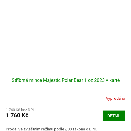
Stříbrná mince Majestic Polar Bear 1 oz 2023 v kartě
Vyprodáno
Průměrné
hodnocení
produktu
1 760 Kč bez DPH
1 760 Kč
je
DETAIL
4,5
z
Prodej ve zvláštním režimu podle §90 zákona o DPH.