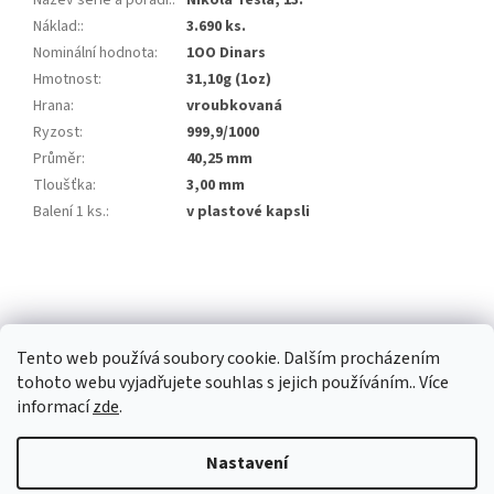
Název série a pořadí:
:
Nikola Tesla, 13.
Náklad:
:
3.690 ks.
Nominální hodnota
:
1OO Dinars
Hmotnost
:
31,10g (1oz)
Hrana
:
vroubkovaná
Ryzost
:
999,9/1000
Průměr
:
40,25 mm
Tloušťka
:
3,00 mm
Balení 1 ks.
:
v plastové kapsli
Z
á
p
a
Tento web používá soubory cookie. Dalším procházením
t
tohoto webu vyjadřujete souhlas s jejich používáním.. Více
í
informací
zde
.
Vytvořil Shoptet Premium
Nastavení