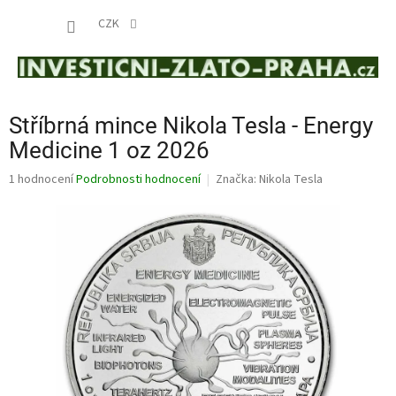
Přejít
NÁKUP
na
CZK
obsah
KOŠÍK
Stříbrná mince Nikola Tesla - Energy
Medicine 1 oz 2026
Průměrné
1 hodnocení
Podrobnosti hodnocení
Značka:
Nikola Tesla
hodnocení
produktu
je
5,0
z
5
hvězdiček.