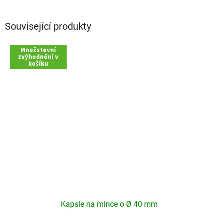
Související produkty
Množstevní
zvýhodnění v
košíku
Kapsle na mince o Ø 40 mm