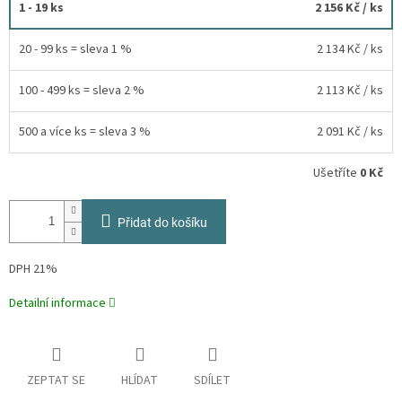
1 - 19 ks
2 156 Kč
/ ks
20 - 99 ks = sleva 1 %
2 134 Kč
/ ks
100 - 499 ks = sleva 2 %
2 113 Kč
/ ks
500 a více ks = sleva 3 %
2 091 Kč
/ ks
Ušetříte
0 Kč
Přidat do košíku
DPH 21%
Detailní informace
ZEPTAT SE
HLÍDAT
SDÍLET