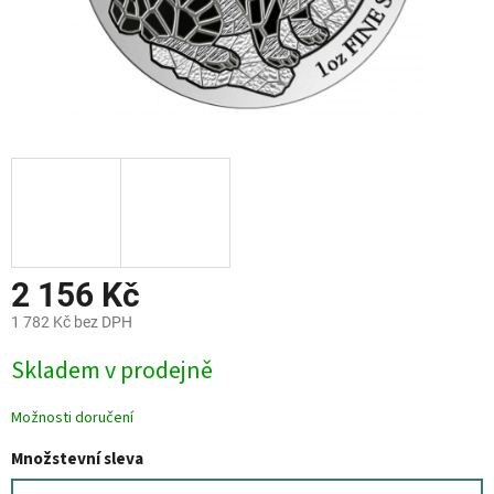
2 156 Kč
1 782 Kč bez DPH
Měrná
Skladem v prodejně
cena:
Možnosti doručení
Množstevní sleva