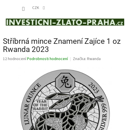
Přejít
NÁKUP
na
CZK
obsah
KOŠÍK
Stříbrná mince Znamení Zajíce 1 oz
Rwanda 2023
Průměrné
12 hodnocení
Podrobnosti hodnocení
Značka:
Rwanda
hodnocení
produktu
je
4,7
z
5
hvězdiček.