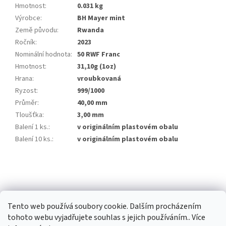
Hmotnost
:
0.031 kg
Výrobce
:
BH Mayer mint
Země původu
:
Rwanda
Ročník
:
2023
Nominální hodnota
:
50 RWF Franc
Hmotnost
:
31,10g (1oz)
Hrana
:
vroubkovaná
Ryzost
:
999/1000
Průměr
:
40,00 mm
Tloušťka
:
3,00 mm
Balení 1 ks.
:
v originálním plastovém obalu
Balení 10 ks.
:
v originálním plastovém obalu
Z
á
p
a
Tento web používá soubory cookie. Dalším procházením
t
tohoto webu vyjadřujete souhlas s jejich používáním.. Více
í