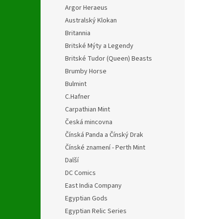
Argor Heraeus
Australský Klokan
Britannia
Britské Mýty a Legendy
Britské Tudor (Queen) Beasts
Brumby Horse
Bulmint
C.Hafner
Carpathian Mint
Česká mincovna
Čínská Panda a Čínský Drak
Čínské znamení - Perth Mint
Další
DC Comics
East India Company
Egyptian Gods
Egyptian Relic Series