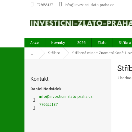
Přejít
776655137
info@investicni-zlato-praha.cz
na
obsah
Akce
Novinky
2026
Zlato
Stříbro
Domů
Stříbro
Stříbrná mince Znamení Koně 1 o
P
Stř
o
s
Průměr
2 hodno
Kontakt
t
hodnoce
r
Daniel Nedvídek
produkt
a
je
info
@
investicni-zlato-praha.cz
5,0
n
776655137
z
n
5
í
hvězdič
p
a
Přeskočit