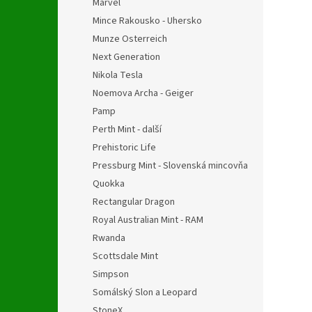
Marvel
Mince Rakousko - Uhersko
Munze Osterreich
Next Generation
Nikola Tesla
Noemova Archa - Geiger
Pamp
Perth Mint - další
Prehistoric Life
Pressburg Mint - Slovenská mincovňa
Quokka
Rectangular Dragon
Royal Australian Mint - RAM
Rwanda
Scottsdale Mint
Simpson
Somálský Slon a Leopard
StoneX