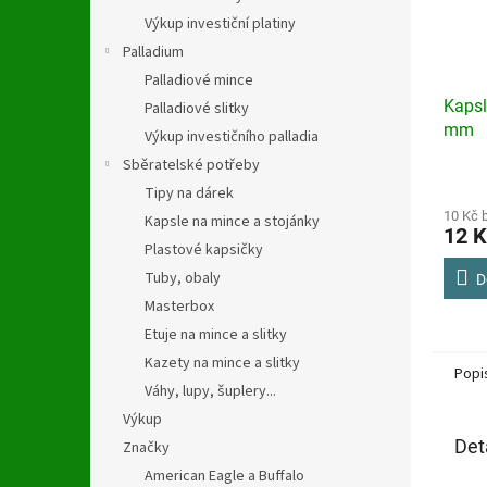
Výkup investiční platiny
Palladium
Palladiové mince
Kapsl
Palladiové slitky
mm
Výkup investičního palladia
Sběratelské potřeby
Průmě
Tipy na dárek
hodno
produ
10 Kč 
Kapsle na mince a stojánky
12 K
je
Plastové kapsičky
3,0
Tuby, obaly
z
D
5
Masterbox
hvězdi
Etuje na mince a slitky
Kazety na mince a slitky
Popi
Váhy, lupy, šuplery...
Výkup
Det
Značky
American Eagle a Buffalo