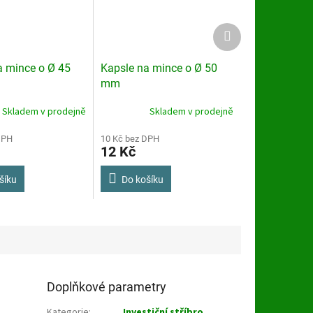
Další
produkt
a mince o Ø 45
Kapsle na mince o Ø 50
mm
Skladem v prodejně
Skladem v prodejně
DPH
10 Kč bez DPH
12 Kč
šíku
Do košíku
Doplňkové parametry
Kategorie
:
Investiční stříbro