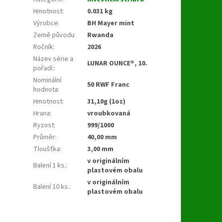
Hmotnost
:
0.031 kg
Výrobce
:
BH Mayer mint
Země původu
:
Rwanda
Ročník
:
2026
Název série a
LUNAR OUNCE®, 10.
pořadí:
:
Nominální
50 RWF Franc
hodnota
:
Hmotnost
:
31,10g (1oz)
Hrana
:
vroubkovaná
Ryzost
:
999/1000
Průměr
:
40,00 mm
Tloušťka
:
3,00 mm
v originálním
Balení 1 ks.
:
plastovém obalu
v originálním
Balení 10 ks.
:
plastovém obalu