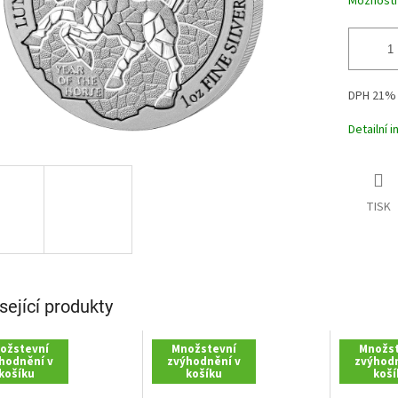
Možnosti
DPH 21%
Detailní 
TISK
sející produkty
ožstevní
Množstevní
Množst
hodnění v
zvýhodnění v
zvýhodn
košíku
košíku
koší