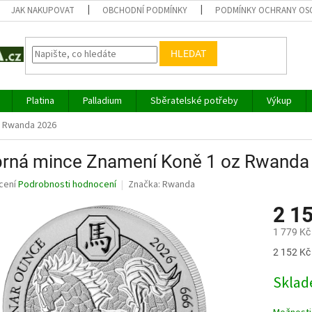
JAK NAKUPOVAT
OBCHODNÍ PODMÍNKY
PODMÍNKY OCHRANY OS
HLEDAT
Platina
Palladium
Sběratelské potřeby
Výkup
z Rwanda 2026
íbrná mince Znamení Koně 1 oz Rwanda
né
cení
Podrobnosti hodnocení
Značka:
Rwanda
ní
2 1
u
1 779 Kč
Měrná
2 152 Kč 
cena:
ek.
Sklad