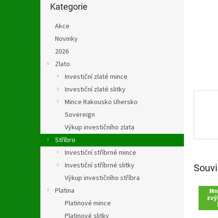
n
kategorie
Kategorie
e
l
Akce
Novinky
2026
Zlato
Investiční zlaté mince
Investiční zlaté slitky
Mince Rakousko Uhersko
Sovereign
Výkup investičního zlata
Stříbro
Investiční stříbrné mince
Investiční stříbrné slitky
Souvi
Výkup investičního stříbra
Platina
Mn
zvý
Platinové mince
Platinové slitky