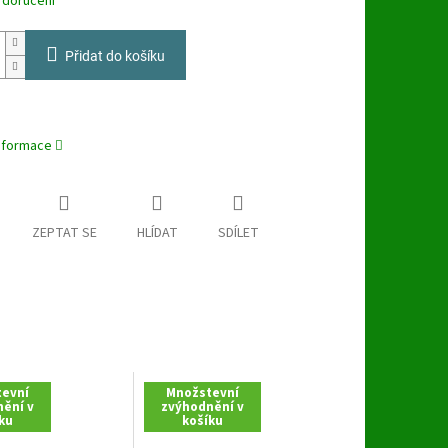
 doručení
Přidat do košíku
informace
ZEPTAT SE
HLÍDAT
SDÍLET
evní
Množstevní
ění v
zvýhodnění v
ku
košíku