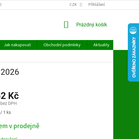
OBNÍCH ÚDAJŮ
CZK
Přihlášení
NÁKUPNÍ
Prázdný košík
KOŠÍK
Jak nakupovat
Obchodní podmínky
Aktuality
Kontakt
 2026
52 Kč
 bez DPH
/ 1 ks
em v prodejně