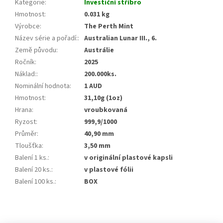
Kategorie
:
Investiční stříbro
Hmotnost
:
0.031 kg
Výrobce
:
The Perth Mint
Název série a pořadí:
:
Australian Lunar III., 6.
Země původu
:
Austrálie
Ročník
:
2025
Náklad:
:
200.000ks.
Nominální hodnota
:
1 AUD
Hmotnost
:
31,10g (1oz)
Hrana
:
vroubkovaná
Ryzost
:
999,9/1000
Průměr
:
40,90 mm
Tloušťka
:
3,50 mm
Balení 1 ks.
:
v originální plastové kapsli
Balení 20 ks.
:
v plastové fólii
Balení 100 ks.
:
BOX
Z
á