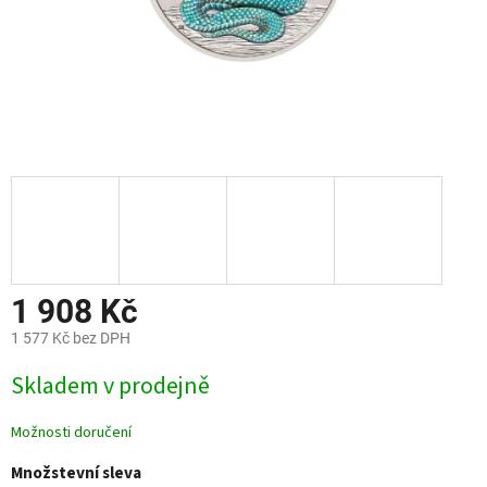
1 908 Kč
1 577 Kč bez DPH
Měrná
Skladem v prodejně
cena:
Možnosti doručení
Množstevní sleva