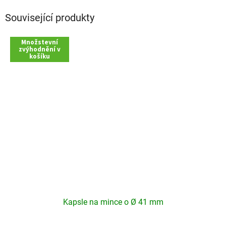
Související produkty
Množstevní
zvýhodnění v
košíku
Kapsle na mince o Ø 41 mm