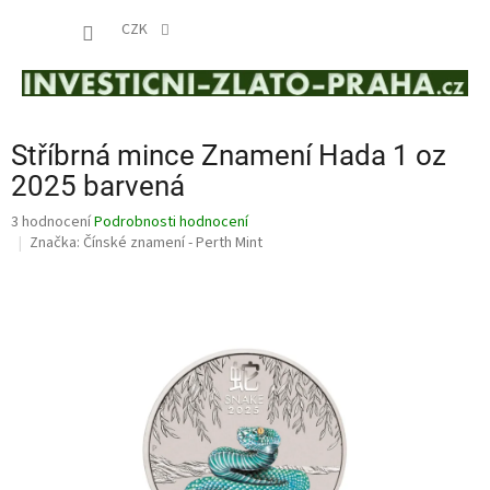
Přejít
NÁKUP
na
CZK
obsah
KOŠÍK
Stříbrná mince Znamení Hada 1 oz
2025 barvená
Průměrné
3 hodnocení
Podrobnosti hodnocení
hodnocení
Značka:
Čínské znamení - Perth Mint
produktu
je
5,0
z
5
hvězdiček.