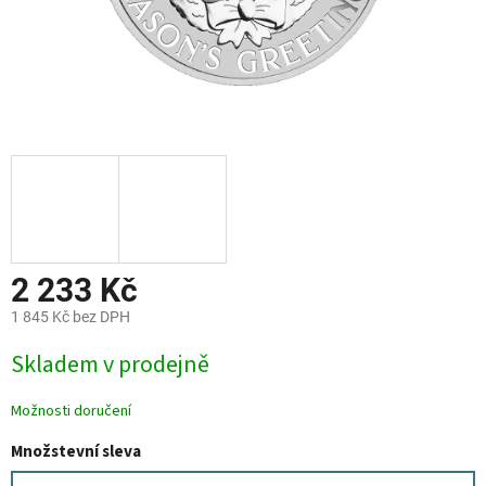
2 233 Kč
1 845 Kč bez DPH
Měrná
Skladem v prodejně
cena:
Možnosti doručení
Množstevní sleva