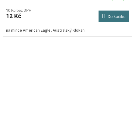
hodnocení
produktu
10 Kč bez DPH
12 Kč
je
Do košíku
4,3
z
na mince American Eagle, Australský Klokan
5
hvězdiček.