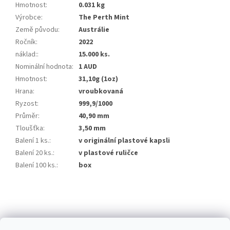
Hmotnost
:
0.031 kg
Výrobce
:
The Perth Mint
Země původu
:
Austrálie
Ročník
:
2022
náklad:
:
15.000 ks.
Nominální hodnota
:
1 AUD
Hmotnost
:
31,10g (1oz)
Hrana
:
vroubkovaná
Ryzost
:
999,9/1000
Průměr
:
40,90 mm
Tloušťka
:
3,50 mm
Balení 1 ks.
:
v originální plastové kapsli
Balení 20 ks.
:
v plastové ruličce
Balení 100 ks.
:
box
Z
á
p
a