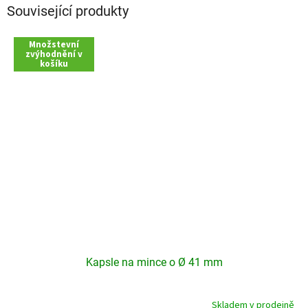
Související produkty
Množstevní
zvýhodnění v
košíku
Kapsle na mince o Ø 41 mm
Skladem v prodejně
Průměrné