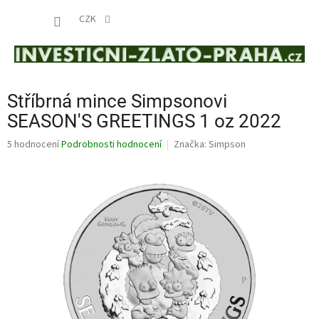
Přejít
NÁKUP
na
CZK
obsah
KOŠÍK
Stříbrná mince Simpsonovi
SEASON'S GREETINGS 1 oz 2022
Průměrné
5 hodnocení
Podrobnosti hodnocení
Značka:
Simpson
hodnocení
produktu
je
4,4
z
5
hvězdiček.