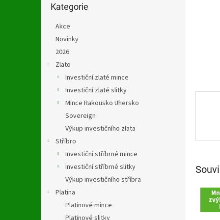
n
kategorie
Kategorie
e
l
Akce
Novinky
2026
Zlato
Investiční zlaté mince
Investiční zlaté slitky
Mince Rakousko Uhersko
Sovereign
Výkup investičního zlata
Stříbro
Investiční stříbrné mince
Investiční stříbrné slitky
Souvi
Výkup investičního stříbra
Platina
Mn
zvý
Platinové mince
Platinové slitky