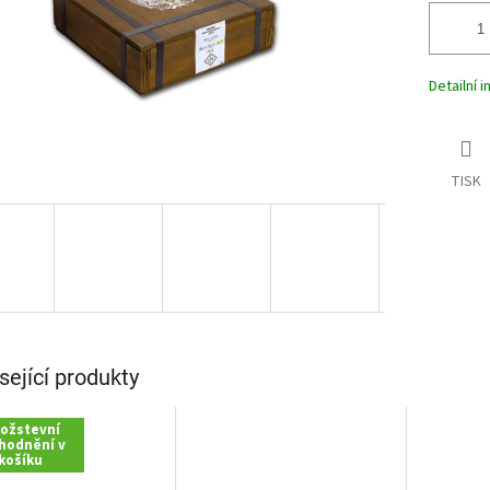
Detailní 
TISK
sející produkty
ožstevní
hodnění v
košíku