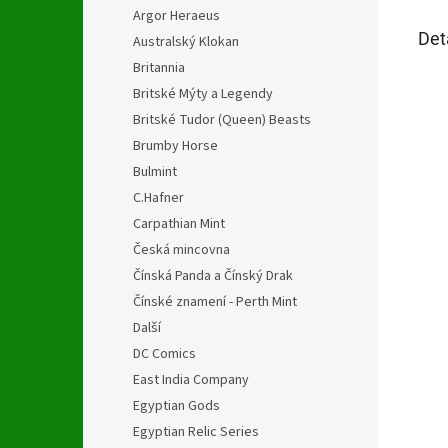
Argor Heraeus
Det
Australský Klokan
Britannia
Britské Mýty a Legendy
Britské Tudor (Queen) Beasts
Brumby Horse
Bulmint
C.Hafner
Carpathian Mint
Česká mincovna
Čínská Panda a Čínský Drak
Čínské znamení - Perth Mint
Další
DC Comics
East India Company
Egyptian Gods
Egyptian Relic Series