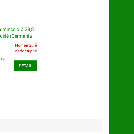
a mince o Ø 38,8
klé (Germania
Momentálně
nedostupné
DPH
DETAIL