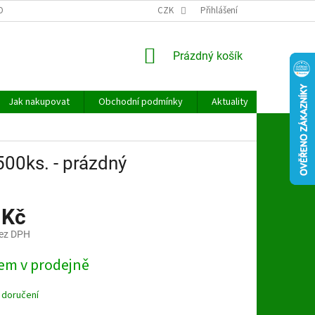
OBNÍCH ÚDAJŮ
CZK
Přihlášení
NÁKUPNÍ
Prázdný košík
KOŠÍK
Jak nakupovat
Obchodní podmínky
Aktuality
Kontakt
00ks. - prázdný
 Kč
bez DPH
em v prodejně
 doručení