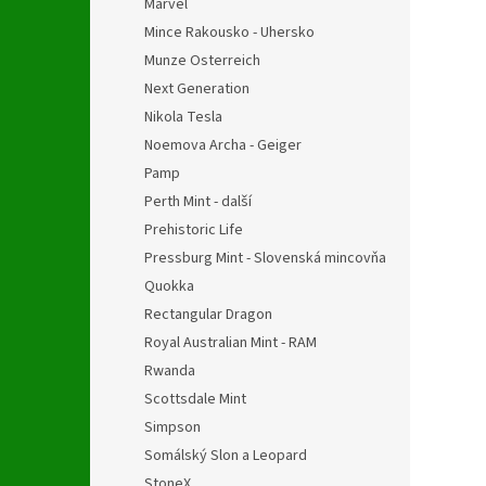
Marvel
Mince Rakousko - Uhersko
Munze Osterreich
Next Generation
Nikola Tesla
Noemova Archa - Geiger
Pamp
Perth Mint - další
Prehistoric Life
Pressburg Mint - Slovenská mincovňa
Quokka
Rectangular Dragon
Royal Australian Mint - RAM
Rwanda
Scottsdale Mint
Simpson
Somálský Slon a Leopard
StoneX