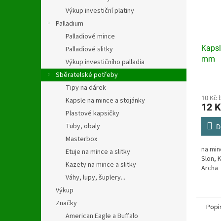
Výkup investiční platiny
Palladium
Palladiové mince
Kapsl
Palladiové slitky
mm
Výkup investičního palladia
Sběratelské potřeby
Průmě
Tipy na dárek
hodno
produ
10 Kč 
Kapsle na mince a stojánky
12 K
je
Plastové kapsičky
4,2
Tuby, obaly
z
D
5
Masterbox
hvězdi
na min
Etuje na mince a slitky
Slon, 
Kazety na mince a slitky
Archa
Váhy, lupy, šuplery...
Výkup
Značky
Popi
American Eagle a Buffalo