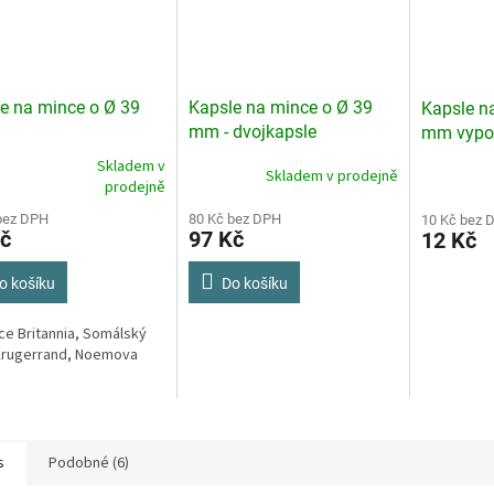
e na mince o Ø 39
Kapsle na mince o Ø 39
Kapsle n
mm - dvojkapsle
mm vypou
Mint)
Skladem v
Skladem v prodejně
rné
Průměrné
prodejně
cení
hodnocení
ktu
bez DPH
80 Kč bez DPH
produktu
10 Kč bez 
č
97 Kč
12 Kč
je
5,0
z
o košíku
Do košíku
5
ček.
hvězdiček.
ce Britannia, Somálský
Krugerrand, Noemova
s
Podobné (6)