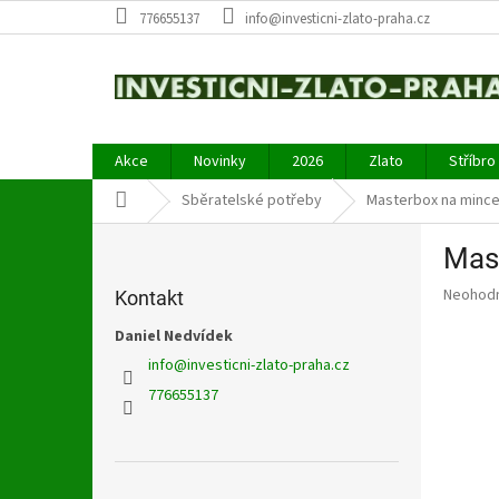
Přejít
776655137
info@investicni-zlato-praha.cz
na
obsah
Akce
Novinky
2026
Zlato
Stříbro
Domů
Sběratelské potřeby
Masterbox na mince
P
Mas
o
s
Průměr
Neohod
Kontakt
t
hodnoce
r
Daniel Nedvídek
produkt
a
je
info
@
investicni-zlato-praha.cz
0,0
n
776655137
z
n
5
í
hvězdič
p
a
Přeskočit