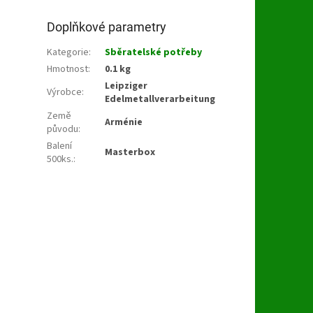
Doplňkové parametry
Kategorie
:
Sběratelské potřeby
Hmotnost
:
0.1 kg
Leipziger
Výrobce
:
Edelmetallverarbeitung
Země
Arménie
původu
:
Balení
Masterbox
500ks.
: