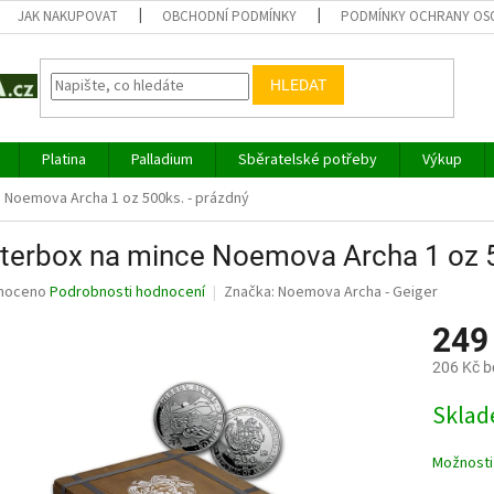
JAK NAKUPOVAT
OBCHODNÍ PODMÍNKY
PODMÍNKY OCHRANY OS
HLEDAT
Platina
Palladium
Sběratelské potřeby
Výkup
 Noemova Archa 1 oz 500ks. - prázdný
terbox na mince Noemova Archa 1 oz 5
né
noceno
Podrobnosti hodnocení
Značka:
Noemova Archa - Geiger
ní
249
u
206 Kč 
Měrná
Sklad
cena:
ek.
Možnosti