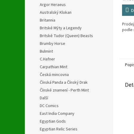
cena:
Argor Heraeus
D
Australský Klokan
Britannia
Prodej
Britské Mýty a Legendy
podle 
Britské Tudor (Queen) Beasts
Brumby Horse
Bulmint
C.Hafner
Popi
Carpathian Mint
Česká mincovna
Čínská Panda a Čínský Drak
Det
Čínské znamení - Perth Mint
Další
DC Comics
East India Company
Egyptian Gods
Egyptian Relic Series