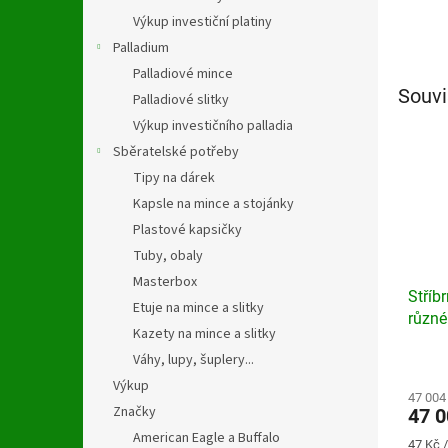
Výkup investiční platiny
Palladium
Palladiové mince
Souvi
Palladiové slitky
Výkup investičního palladia
Sběratelské potřeby
Tipy na dárek
Kapsle na mince a stojánky
Plastové kapsičky
Tuby, obaly
Masterbox
Stříbr
Etuje na mince a slitky
různé
Kazety na mince a slitky
Váhy, lupy, šuplery...
Výkup
47 004
Značky
47 0
American Eagle a Buffalo
Měrná
47 Kč /