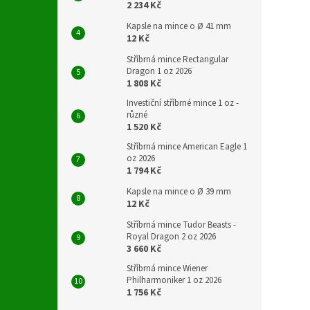
2 234 Kč
Kapsle na mince o Ø 41 mm
12 Kč
Stříbrná mince Rectangular
Dragon 1 oz 2026
1 808 Kč
Investiční stříbrné mince 1 oz -
různé
1 520 Kč
Stříbrná mince American Eagle 1
oz 2026
1 794 Kč
Kapsle na mince o Ø 39 mm
12 Kč
Stříbrná mince Tudor Beasts -
Royal Dragon 2 oz 2026
3 660 Kč
Stříbrná mince Wiener
Philharmoniker 1 oz 2026
1 756 Kč