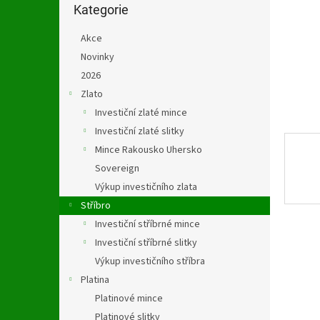
n
kategorie
Kategorie
e
l
Akce
Novinky
2026
Zlato
Investiční zlaté mince
Investiční zlaté slitky
Mince Rakousko Uhersko
Sovereign
Výkup investičního zlata
Stříbro
Investiční stříbrné mince
Investiční stříbrné slitky
Výkup investičního stříbra
Platina
Platinové mince
Platinové slitky