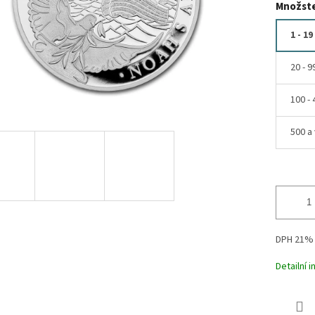
Množste
1 - 19
20 - 9
100 - 
500 a 
DPH 21%
Detailní 