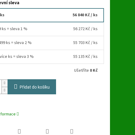
vní sleva
 ks
56 840 Kč
/ ks
9 ks = sleva 1 %
56 272 Kč
/ ks
499 ks = sleva 2 %
55 703 Kč
/ ks
více ks = sleva 3 %
55 135 Kč
/ ks
Ušetříte
0 Kč
Přidat do košíku
informace