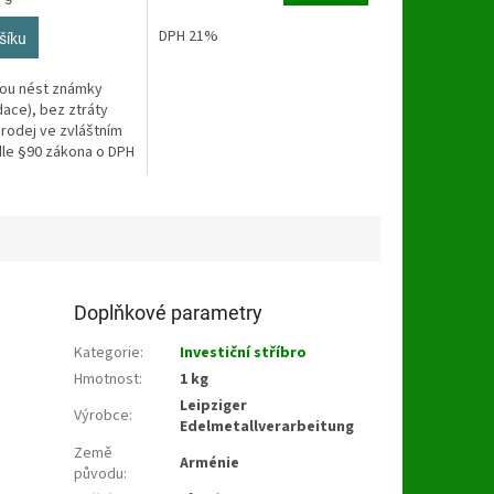
z
5
DPH 21%
šíku
hvězdiček.
ou nést známky
dace), bez ztráty
Prodej ve zvláštním
le §90 zákona o DPH
Doplňkové parametry
Kategorie
:
Investiční stříbro
Hmotnost
:
1 kg
Leipziger
Výrobce
:
Edelmetallverarbeitung
Země
Arménie
původu
: