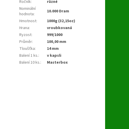
Ročník
:
různé
Nominální
10.000 Dram
hodnota
:
Hmotnost
:
1000g (32,15oz)
Hrana
:
vroubkovaná
Ryzost
:
999/1000
Průměr
:
100,00 mm
Tloušťka
:
14 mm
Balení 1 ks.
:
v kapsli
Balení 10 ks.
:
Masterbox