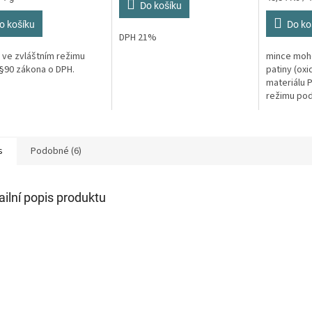
z
z
Do košíku
cena:
5
5
o košíku
Do ko
hvězdiček.
hvězdiček.
DPH 21%
 ve zvláštním režimu
mince moh
§90 zákona o DPH.
patiny (oxi
materiálu 
režimu pod
s
Podobné (6)
ailní popis produktu