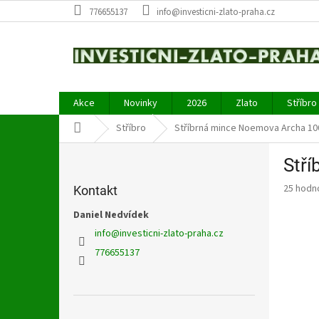
Přejít
776655137
info@investicni-zlato-praha.cz
na
obsah
Akce
Novinky
2026
Zlato
Stříbro
Domů
Stříbro
Stříbrná mince Noemova Archa 1
P
Stř
o
s
Průměr
25 hodn
Kontakt
t
hodnoce
r
Daniel Nedvídek
produkt
a
je
info
@
investicni-zlato-praha.cz
3,9
n
776655137
z
n
5
í
hvězdič
p
a
Přeskočit