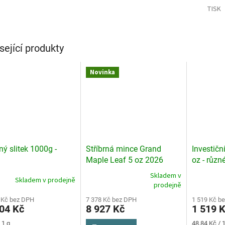
TISK
sející produkty
Novinka
ný slitek 1000g -
Stříbrná mince Grand
Investičn
Maple Leaf 5 oz 2026
oz - různ
Skladem v
Skladem v prodejně
Průměrné
Průměrné
prodejně
hodnocení
hodnocení
 Kč bez DPH
produktu
7 378 Kč bez DPH
produktu
1 519 Kč b
04 Kč
8 927 Kč
1 519 
je
je
4,5
3,6
Měrná
 1 g
48,84 Kč / 1