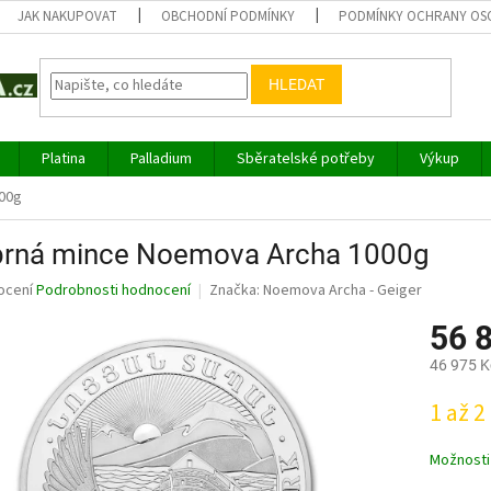
JAK NAKUPOVAT
OBCHODNÍ PODMÍNKY
PODMÍNKY OCHRANY OS
HLEDAT
Platina
Palladium
Sběratelské potřeby
Výkup
000g
íbrná mince Noemova Archa 1000g
né
ocení
Podrobnosti hodnocení
Značka:
Noemova Archa - Geiger
ní
56 
u
46 975 K
Měrná
1 až 2
cena:
ek.
Možnosti