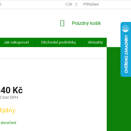
OBNÍCH ÚDAJŮ
CZK
Přihlášení
NÁKUPNÍ
Prázdný košík
KOŠÍK
Jak nakupovat
Obchodní podmínky
Aktuality
Kontakt
840 Kč
č bez DPH
 týdny
 doručení