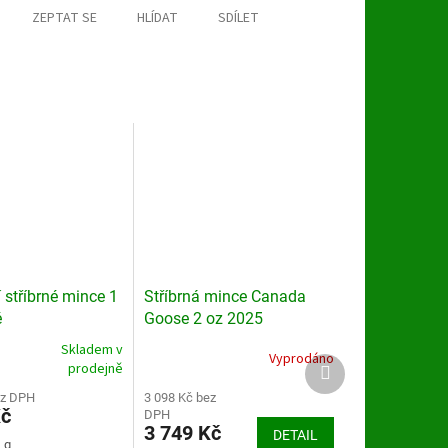
ZEPTAT SE
HLÍDAT
SDÍLET
í stříbrné mince 1
Stříbrná mince Canada
é
Goose 2 oz 2025
Skladem v
Vyprodáno
Průměrné
Další
prodejně
hodnocení
produkt
ez DPH
produktu
3 098 Kč bez
Kč
DPH
je
3 749 Kč
DETAIL
5,0
 g