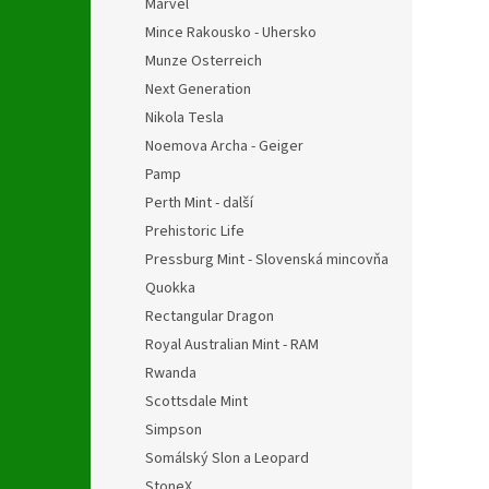
Marvel
Mince Rakousko - Uhersko
Munze Osterreich
Next Generation
Nikola Tesla
Noemova Archa - Geiger
Pamp
Perth Mint - další
Prehistoric Life
Pressburg Mint - Slovenská mincovňa
Quokka
Rectangular Dragon
Royal Australian Mint - RAM
Rwanda
Scottsdale Mint
Simpson
Somálský Slon a Leopard
StoneX