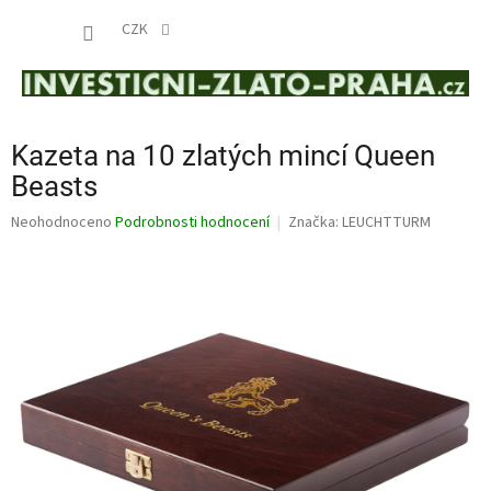
Přejít
NÁKUP
na
CZK
obsah
KOŠÍK
Kazeta na 10 zlatých mincí Queen
Beasts
Průměrné
Neohodnoceno
Podrobnosti hodnocení
Značka:
LEUCHTTURM
hodnocení
produktu
je
0,0
z
5
hvězdiček.