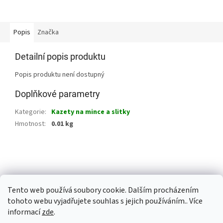
Popis
Značka
Detailní popis produktu
Popis produktu není dostupný
Doplňkové parametry
Kategorie
:
Kazety na mince a slitky
Hmotnost
:
0.01 kg
Z
á
p
a
Tento web používá soubory cookie. Dalším procházením
t
tohoto webu vyjadřujete souhlas s jejich používáním.. Více
í
informací
zde
.