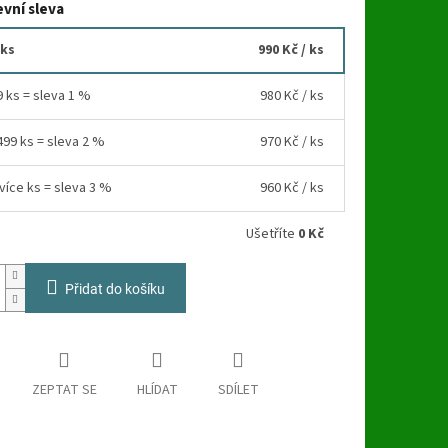
vní sleva
 ks
990 Kč
/ ks
9 ks = sleva 1 %
980 Kč
/ ks
499 ks = sleva 2 %
970 Kč
/ ks
více ks = sleva 3 %
960 Kč
/ ks
Ušetříte
0 Kč
Přidat do košíku
ZEPTAT SE
HLÍDAT
SDÍLET