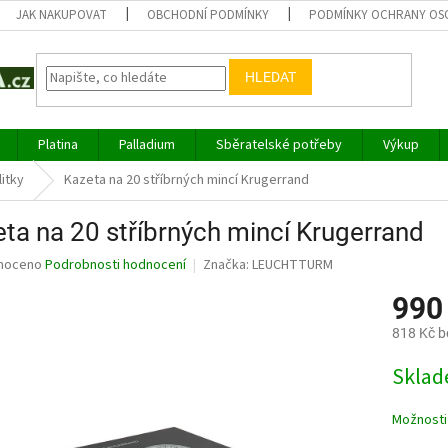
JAK NAKUPOVAT
OBCHODNÍ PODMÍNKY
PODMÍNKY OCHRANY OS
HLEDAT
Platina
Palladium
Sběratelské potřeby
Výkup
litky
Kazeta na 20 stříbrných mincí Krugerrand
ta na 20 stříbrných mincí Krugerrand
né
noceno
Podrobnosti hodnocení
Značka:
LEUCHTTURM
ní
990
u
818 Kč 
Měrná
Sklad
cena:
ek.
Možnosti