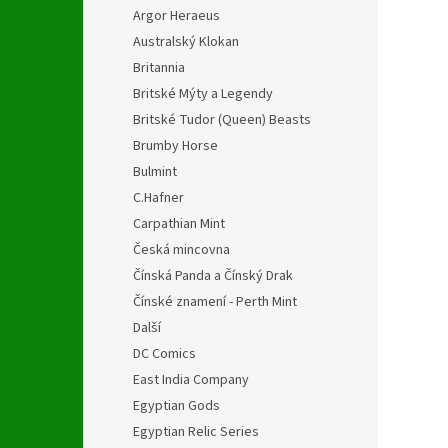
Argor Heraeus
Australský Klokan
Britannia
Britské Mýty a Legendy
Britské Tudor (Queen) Beasts
Brumby Horse
Bulmint
C.Hafner
Carpathian Mint
Česká mincovna
Čínská Panda a Čínský Drak
Čínské znamení - Perth Mint
Další
DC Comics
East India Company
Egyptian Gods
Egyptian Relic Series