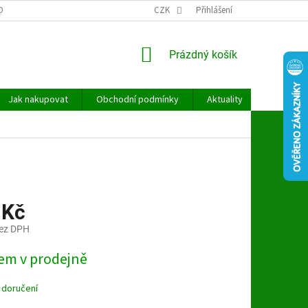
OBNÍCH ÚDAJŮ
CZK
Přihlášení
NÁKUPNÍ
Prázdný košík
KOŠÍK
Jak nakupovat
Obchodní podmínky
Aktuality
Kontakt
 Kč
bez DPH
em v prodejně
 doručení