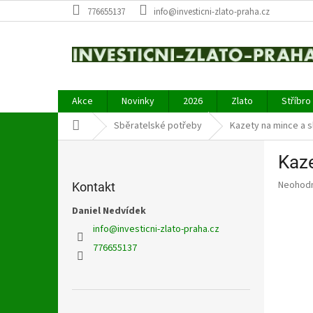
Přejít
776655137
info@investicni-zlato-praha.cz
na
obsah
Akce
Novinky
2026
Zlato
Stříbro
Domů
Sběratelské potřeby
Kazety na mince a s
P
Kaze
o
s
Průměr
Neohod
Kontakt
t
hodnoce
r
Daniel Nedvídek
produkt
a
je
info
@
investicni-zlato-praha.cz
0,0
n
776655137
z
n
5
í
hvězdič
p
a
Přeskočit