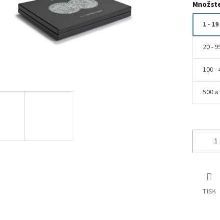
Množste
1 - 19
20 - 9
100 - 
500 a 
TISK