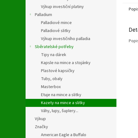
Výkup investiční platiny
Popi
Palladium
Palladiové mince
Det
Palladiové slitky
Výkup investičního palladia
Popi
Sběratelské potřeby
Tipy na dárek
Kapsle na mince a stojánky
Plastové kapsičky
Tuby, obaly
Masterbox
Etuje na mince a slitky
Kazety na mince a slitky
Váhy, lupy, šuplery...
Výkup
Značky
American Eagle a Buffalo