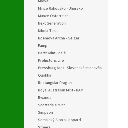
Marvel
Mince Rakousko - Uhersko
Munze Osterreich
Next Generation
Nikola Tesla
Noemova Archa - Geiger
Pamp
Perth Mint - další
Prehistoric Life
Pressburg Mint - Slovenská mincovňa
Quokka
Rectangular Dragon
Royal Australian Mint - RAM
Rwanda
Scottsdale Mint
Simpson
Somálský Slon a Leopard
StoneX