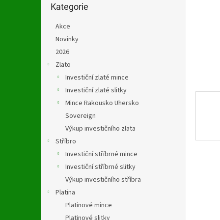
n
kategorie
Kategorie
e
l
Akce
Novinky
2026
Zlato
Investiční zlaté mince
Investiční zlaté slitky
Mince Rakousko Uhersko
Sovereign
Výkup investičního zlata
Stříbro
Investiční stříbrné mince
Investiční stříbrné slitky
Výkup investičního stříbra
Platina
Platinové mince
Platinové slitky