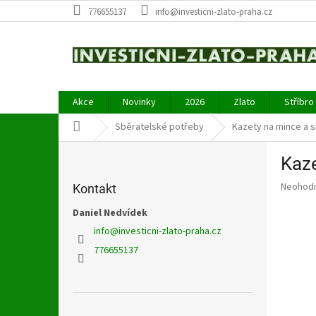
Přejít
776655137
info@investicni-zlato-praha.cz
na
obsah
Akce
Novinky
2026
Zlato
Stříbro
Domů
Sběratelské potřeby
Kazety na mince a s
P
Kaze
o
s
Průměr
Neohod
Kontakt
t
hodnoce
r
Daniel Nedvídek
produkt
a
je
info
@
investicni-zlato-praha.cz
0,0
n
776655137
z
n
5
í
hvězdič
p
a
Přeskočit