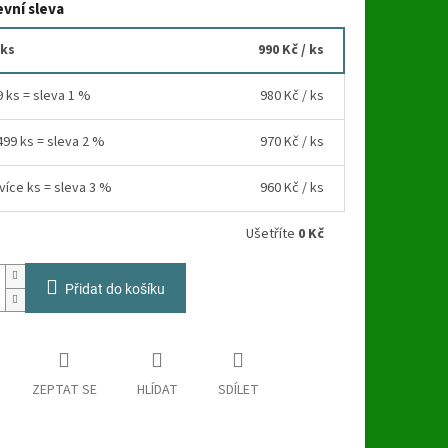
vní sleva
 ks
990 Kč
/ ks
9 ks = sleva 1 %
980 Kč
/ ks
499 ks = sleva 2 %
970 Kč
/ ks
více ks = sleva 3 %
960 Kč
/ ks
Ušetříte
0 Kč
Přidat do košíku
ZEPTAT SE
HLÍDAT
SDÍLET