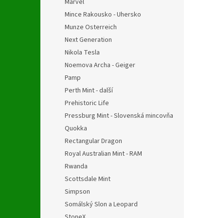
Marvel
Mince Rakousko - Uhersko
Munze Osterreich
Next Generation
Nikola Tesla
Noemova Archa - Geiger
Pamp
Perth Mint - další
Prehistoric Life
Pressburg Mint - Slovenská mincovňa
Quokka
Rectangular Dragon
Royal Australian Mint - RAM
Rwanda
Scottsdale Mint
Simpson
Somálský Slon a Leopard
StoneX