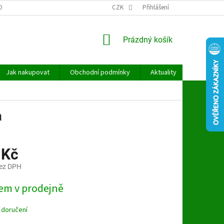
OBNÍCH ÚDAJŮ
CZK
Přihlášení
NÁKUPNÍ
Prázdný košík
KOŠÍK
Jak nakupovat
Obchodní podmínky
Aktuality
Kontakt
a
 Kč
bez DPH
em v prodejně
 doručení