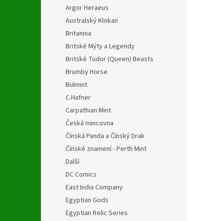
Argor Heraeus
Australský Klokan
Britannia
Britské Mýty a Legendy
Britské Tudor (Queen) Beasts
Brumby Horse
Bulmint
C.Hafner
Carpathian Mint
Česká mincovna
Čínská Panda a Čínský Drak
Čínské znamení - Perth Mint
Další
DC Comics
East India Company
Egyptian Gods
Egyptian Relic Series