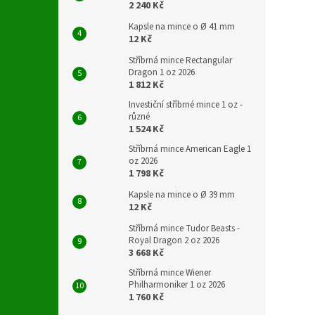
2 240 Kč
Kapsle na mince o Ø 41 mm
12 Kč
Stříbrná mince Rectangular
Dragon 1 oz 2026
1 812 Kč
Investiční stříbrné mince 1 oz -
různé
1 524 Kč
Stříbrná mince American Eagle 1
oz 2026
1 798 Kč
Kapsle na mince o Ø 39 mm
12 Kč
Stříbrná mince Tudor Beasts -
Royal Dragon 2 oz 2026
3 668 Kč
Stříbrná mince Wiener
Philharmoniker 1 oz 2026
1 760 Kč