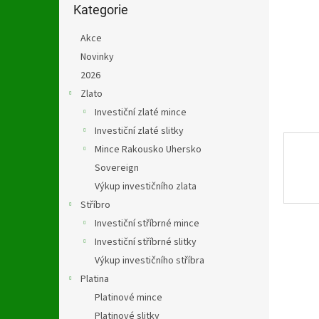
n
kategorie
Kategorie
e
l
Akce
Novinky
2026
Zlato
Investiční zlaté mince
Investiční zlaté slitky
Mince Rakousko Uhersko
Sovereign
Výkup investičního zlata
Stříbro
Investiční stříbrné mince
Investiční stříbrné slitky
Výkup investičního stříbra
Platina
Platinové mince
Platinové slitky