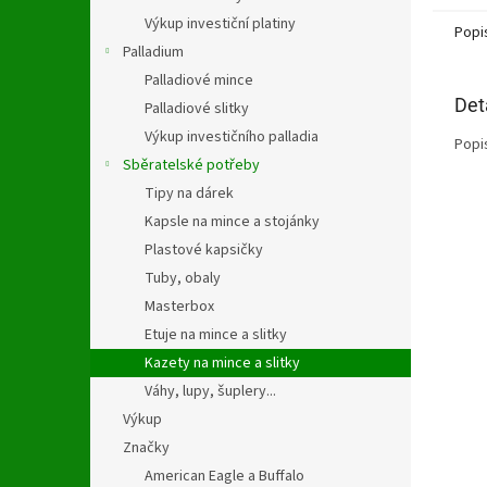
Výkup investiční platiny
Popi
Palladium
Palladiové mince
Det
Palladiové slitky
Výkup investičního palladia
Popi
Sběratelské potřeby
Tipy na dárek
Kapsle na mince a stojánky
Plastové kapsičky
Tuby, obaly
Masterbox
Etuje na mince a slitky
Kazety na mince a slitky
Váhy, lupy, šuplery...
Výkup
Značky
American Eagle a Buffalo