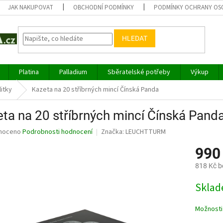
JAK NAKUPOVAT
OBCHODNÍ PODMÍNKY
PODMÍNKY OCHRANY OS
HLEDAT
Platina
Palladium
Sběratelské potřeby
Výkup
litky
Kazeta na 20 stříbrných mincí Čínská Panda
ta na 20 stříbrných mincí Čínská Pand
né
noceno
Podrobnosti hodnocení
Značka:
LEUCHTTURM
ní
990
u
818 Kč 
Měrná
Sklad
cena:
ek.
Možnosti