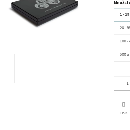
Množste
1 - 19
20 - 9
100 - 
500 a 
TISK